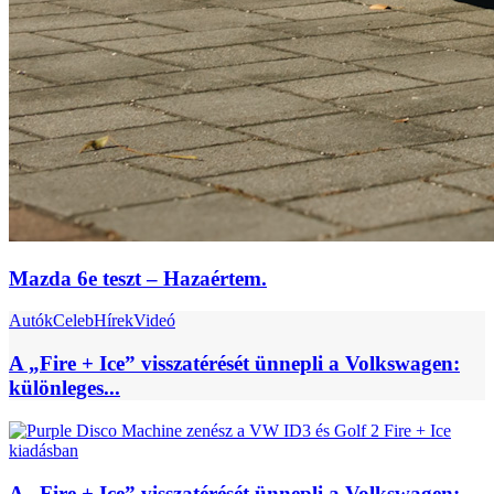
Mazda 6e teszt – Hazaértem.
Autók
Celeb
Hírek
Videó
A „Fire + Ice” visszatérését ünnepli a Volkswagen:
különleges...
A „Fire + Ice” visszatérését ünnepli a Volkswagen: