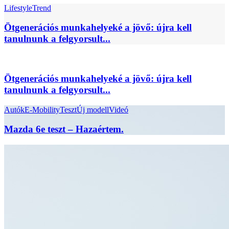
Lifestyle
Trend
Ötgenerációs munkahelyeké a jövő: újra kell
tanulnunk a felgyorsult...
Ötgenerációs munkahelyeké a jövő: újra kell
tanulnunk a felgyorsult...
Autók
E-Mobility
Teszt
Új modell
Videó
Mazda 6e teszt – Hazaértem.