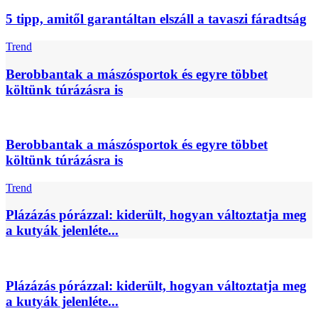
5 tipp, amitől garantáltan elszáll a tavaszi fáradtság
Trend
Berobbantak a mászósportok és egyre többet
költünk túrázásra is
Berobbantak a mászósportok és egyre többet
költünk túrázásra is
Trend
Plázázás pórázzal: kiderült, hogyan változtatja meg
a kutyák jelenléte...
Plázázás pórázzal: kiderült, hogyan változtatja meg
a kutyák jelenléte...