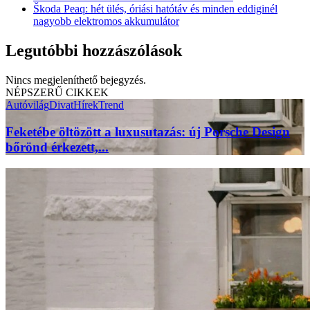
Škoda Peaq: hét ülés, óriási hatótáv és minden eddiginél
nagyobb elektromos akkumulátor
Legutóbbi hozzászólások
Nincs megjeleníthető bejegyzés.
NÉPSZERŰ CIKKEK
Autóvilág
Divat
Hírek
Trend
Feketébe öltözött a luxusutazás: új Porsche Design
bőrönd érkezett,...