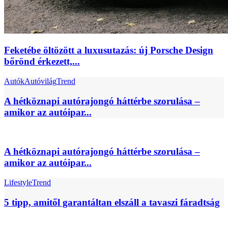
Feketébe öltözött a luxusutazás: új Porsche Design
bőrönd érkezett,...
Autók
Autóvilág
Trend
A hétköznapi autórajongó háttérbe szorulása –
amikor az autóipar...
A hétköznapi autórajongó háttérbe szorulása –
amikor az autóipar...
Lifestyle
Trend
5 tipp, amitől garantáltan elszáll a tavaszi fáradtság