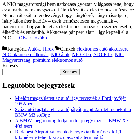
A NIO magyarországi bemutatkozása gyorsan világossá tette, hogy
ez a márka nem amegszokott úton közelít az elektromos autózáshoz.
Nem arról szólt a rendezvény, hogy hánylóerő, hány másodperc,
hány kilométer hatótáv – ezek természetesen megvannak –,
hanemarról, hogyan lehet az elektromos autózás stresszmentesebb,
élhetőbb és emberibb. Akkucsere pár perc alatt – így képzeli el a
NIO …
Olvass tovább
Kategória
Autók
,
Hírek
Címkék
elektromos autó akkucsere
,
NIO akkucsere állomás
,
NIO árak
,
NIO EL6
,
NIO ET5
,
NIO
Magyarország
,
prémium elektromos autó
Keresés
Keresés
Legutóbbi bejegyzések
Mielőtt megszületett az autó: így tervezték a Ford jövőjét
1952-ben
Száz autó foglalta el az autópályát, majd 225-tel menekült a
BMW M3 sofőrje
A BMW még mindig tudja, mitől jó egy dízel – BMW X3
40d teszt
Budapest Airport változtatott: egyes taxik már csak 1,1
kilométerre tehetik ki az utasokat a termináltól