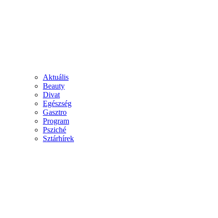
Aktuális
Beauty
Divat
Egészség
Gasztro
Program
Psziché
Sztárhírek