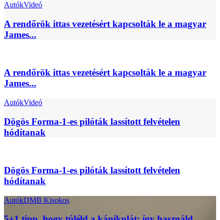
Autók
Videó
A rendőrök ittas vezetésért kapcsolták le a magyar
James...
A rendőrök ittas vezetésért kapcsolták le a magyar
James...
Autók
Videó
Dögös Forma-1-es pilóták lassított felvételen
hódítanak
Dögös Forma-1-es pilóták lassított felvételen
hódítanak
Autók
DMB Kisokos
5+1 tipp, hogy túléld a kánikulát: így használd