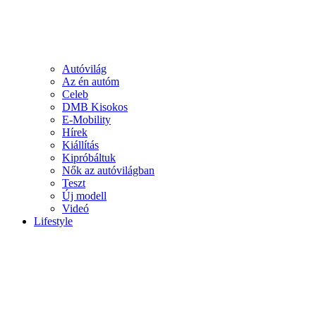
Autóvilág
Az én autóm
Celeb
DMB Kisokos
E-Mobility
Hírek
Kiállítás
Kipróbáltuk
Nők az autóvilágban
Teszt
Új modell
Videó
Lifestyle