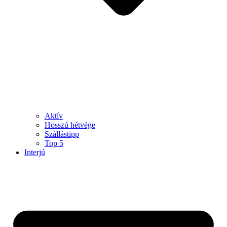
Aktív
Hosszú hétvége
Szállástipp
Top 5
Interjú