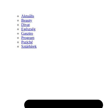
Aktuális
Beauty
Divat
Egészség
Gasztro
Program
Psziché
Sztárhírek