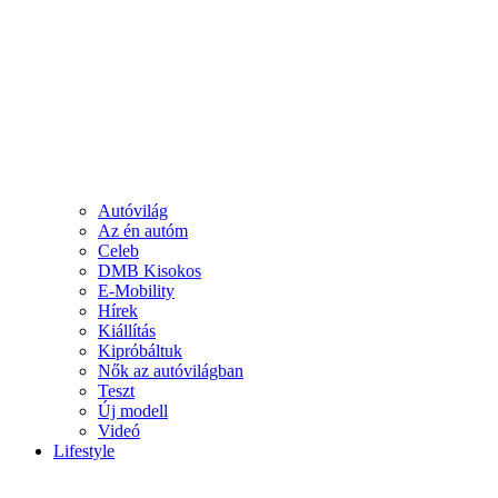
Autóvilág
Az én autóm
Celeb
DMB Kisokos
E-Mobility
Hírek
Kiállítás
Kipróbáltuk
Nők az autóvilágban
Teszt
Új modell
Videó
Lifestyle