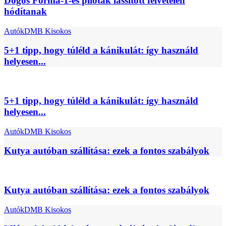
Dögös Forma-1-es pilóták lassított felvételen
hódítanak
Autók
DMB Kisokos
5+1 tipp, hogy túléld a kánikulát: így használd
helyesen...
5+1 tipp, hogy túléld a kánikulát: így használd
helyesen...
Autók
DMB Kisokos
Kutya autóban szállítása: ezek a fontos szabályok
Kutya autóban szállítása: ezek a fontos szabályok
Autók
DMB Kisokos