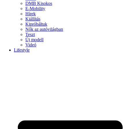
DMB Kisokos
E-Mobility
Hírek
Kiállítás
Kipróbáltuk
Nők az autóvilágban
Teszt
Új modell
Videó
Lifestyle