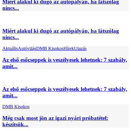
Miért alakul ki dugó az autópályán, ha látszólag
nincs...
Miért alakul ki dugó az autópályán, ha látszólag
nincs...
Aktuális
Autóvilág
DMB Kisokos
Hírek
Utazás
Az első esőcseppek is veszélyesek lehetnek: 7 szabály,
amit...
Az első esőcseppek is veszélyesek lehetnek: 7 szabály,
amit...
DMB Kisokos
Még csak most jön az igazi nyári próbatétel:
készítsük...