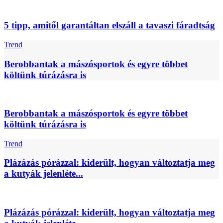
5 tipp, amitől garantáltan elszáll a tavaszi fáradtság
Trend
Berobbantak a mászósportok és egyre többet
költünk túrázásra is
Berobbantak a mászósportok és egyre többet
költünk túrázásra is
Trend
Plázázás pórázzal: kiderült, hogyan változtatja meg
a kutyák jelenléte...
Plázázás pórázzal: kiderült, hogyan változtatja meg