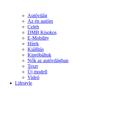
Autóvilág
Az én autóm
Celeb
DMB Kisokos
E-Mobility
Hírek
Kiállítás
Kipróbáltuk
Nők az autóvilágban
Teszt
Új modell
Videó
Lifestyle