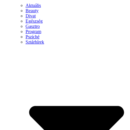
Aktuális
Beauty
Divat
Egészség
Gasztro
Program
Psziché
Sztárhírek