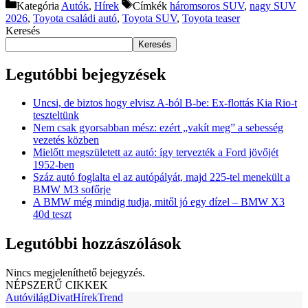
Kategória
Autók
,
Hírek
Címkék
háromsoros SUV
,
nagy SUV
2026
,
Toyota családi autó
,
Toyota SUV
,
Toyota teaser
Keresés
Keresés
Legutóbbi bejegyzések
Uncsi, de biztos hogy elvisz A-ból B-be: Ex-flottás Kia Rio-t
teszteltünk
Nem csak gyorsabban mész: ezért „vakít meg” a sebesség
vezetés közben
Mielőtt megszületett az autó: így tervezték a Ford jövőjét
1952-ben
Száz autó foglalta el az autópályát, majd 225-tel menekült a
BMW M3 sofőrje
A BMW még mindig tudja, mitől jó egy dízel – BMW X3
40d teszt
Legutóbbi hozzászólások
Nincs megjeleníthető bejegyzés.
NÉPSZERŰ CIKKEK
Autóvilág
Divat
Hírek
Trend