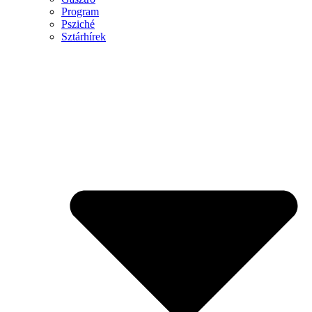
Program
Psziché
Sztárhírek