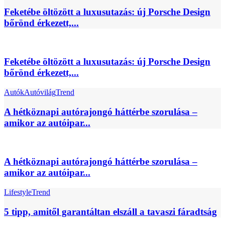
Feketébe öltözött a luxusutazás: új Porsche Design
bőrönd érkezett,...
Feketébe öltözött a luxusutazás: új Porsche Design
bőrönd érkezett,...
Autók
Autóvilág
Trend
A hétköznapi autórajongó háttérbe szorulása –
amikor az autóipar...
A hétköznapi autórajongó háttérbe szorulása –
amikor az autóipar...
Lifestyle
Trend
5 tipp, amitől garantáltan elszáll a tavaszi fáradtság