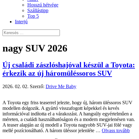
Hosszú hétvége
Szállástipp
Top 5
Interjú
nagy SUV 2026
Új családi zászlóshajóval készül a Toyota:
érkezik az új háromüléssoros SUV
2026. 02. 02.
Szerző:
Drive Me Baby
A Toyota egy friss teaserrel jelezte, hogy új, három üléssoros SUV
modellen dolgozik. A gyártó visszafogott képekkel és kevés
információval indította el a várakozást. A hangsúly egyértelműen a
méreten, a családi használhatóságon és a modern megjelenésen van.
A teaser alapján az új modell a Toyota nagyobb SUV-jai fölé vagy
mellé pozícionálható. A három üléssor jelenléte …
Olvass tovább