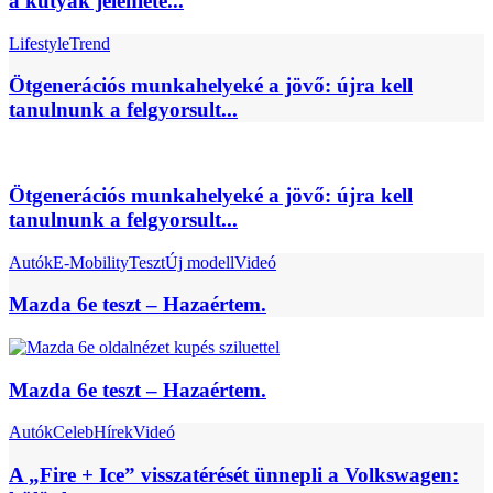
a kutyák jelenléte...
Lifestyle
Trend
Ötgenerációs munkahelyeké a jövő: újra kell
tanulnunk a felgyorsult...
Ötgenerációs munkahelyeké a jövő: újra kell
tanulnunk a felgyorsult...
Autók
E-Mobility
Teszt
Új modell
Videó
Mazda 6e teszt – Hazaértem.
Mazda 6e teszt – Hazaértem.
Autók
Celeb
Hírek
Videó
A „Fire + Ice” visszatérését ünnepli a Volkswagen: