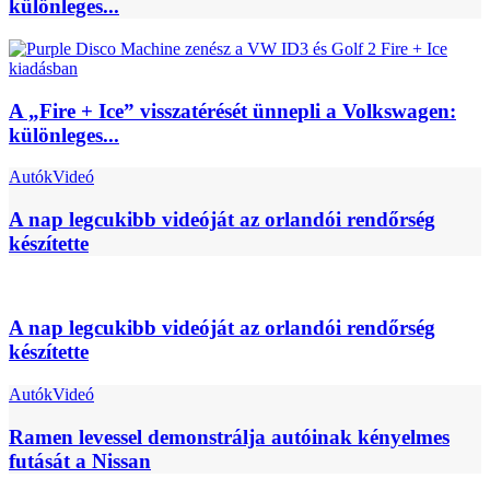
különleges...
A „Fire + Ice” visszatérését ünnepli a Volkswagen:
különleges...
Autók
Videó
A nap legcukibb videóját az orlandói rendőrség
készítette
A nap legcukibb videóját az orlandói rendőrség
készítette
Autók
Videó
Ramen levessel demonstrálja autóinak kényelmes
futását a Nissan