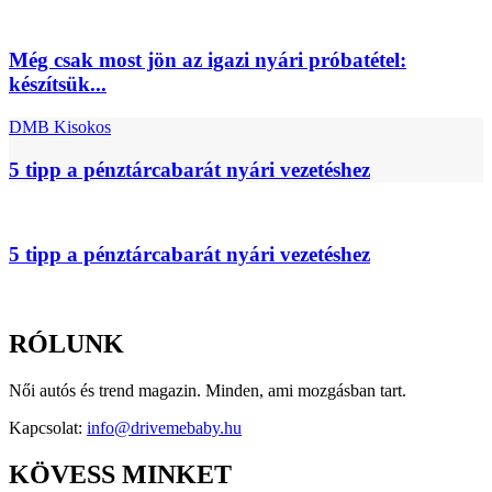
Még csak most jön az igazi nyári próbatétel:
készítsük...
DMB Kisokos
5 tipp a pénztárcabarát nyári vezetéshez
5 tipp a pénztárcabarát nyári vezetéshez
RÓLUNK
Női autós és trend magazin. Minden, ami mozgásban tart.
Kapcsolat:
info@drivemebaby.hu
KÖVESS MINKET