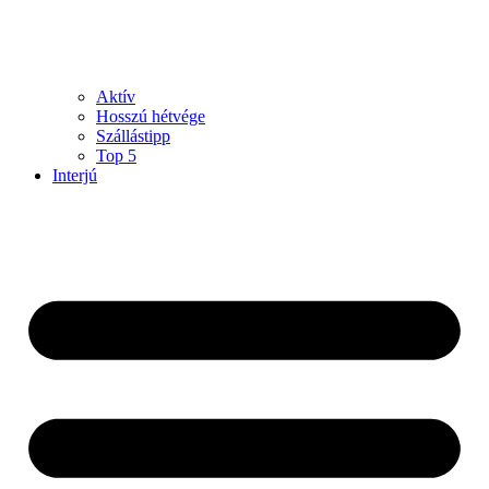
Aktív
Hosszú hétvége
Szállástipp
Top 5
Interjú