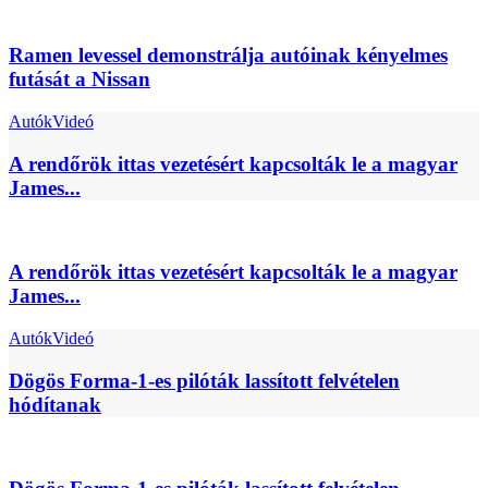
Ramen levessel demonstrálja autóinak kényelmes
futását a Nissan
Autók
Videó
A rendőrök ittas vezetésért kapcsolták le a magyar
James...
A rendőrök ittas vezetésért kapcsolták le a magyar
James...
Autók
Videó
Dögös Forma-1-es pilóták lassított felvételen
hódítanak