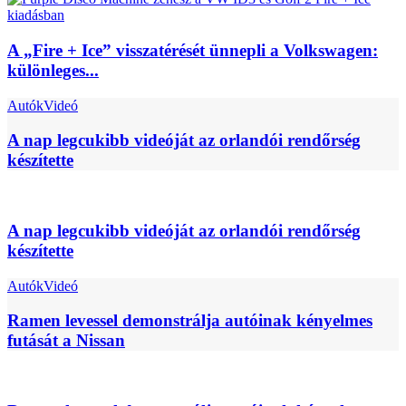
A „Fire + Ice” visszatérését ünnepli a Volkswagen:
különleges...
Autók
Videó
A nap legcukibb videóját az orlandói rendőrség
készítette
A nap legcukibb videóját az orlandói rendőrség
készítette
Autók
Videó
Ramen levessel demonstrálja autóinak kényelmes
futását a Nissan