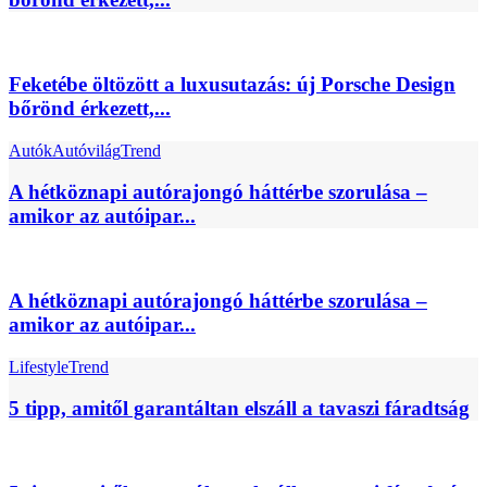
Feketébe öltözött a luxusutazás: új Porsche Design
bőrönd érkezett,...
Autók
Autóvilág
Trend
A hétköznapi autórajongó háttérbe szorulása –
amikor az autóipar...
A hétköznapi autórajongó háttérbe szorulása –
amikor az autóipar...
Lifestyle
Trend
5 tipp, amitől garantáltan elszáll a tavaszi fáradtság