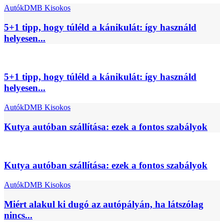
Autók
DMB Kisokos
5+1 tipp, hogy túléld a kánikulát: így használd
helyesen...
5+1 tipp, hogy túléld a kánikulát: így használd
helyesen...
Autók
DMB Kisokos
Kutya autóban szállítása: ezek a fontos szabályok
Kutya autóban szállítása: ezek a fontos szabályok
Autók
DMB Kisokos
Miért alakul ki dugó az autópályán, ha látszólag
nincs...