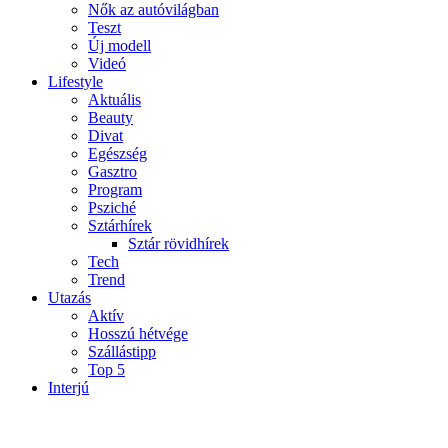
Nők az autóvilágban
Teszt
Új modell
Videó
Lifestyle
Aktuális
Beauty
Divat
Egészség
Gasztro
Program
Psziché
Sztárhírek
Sztár rövidhírek
Tech
Trend
Utazás
Aktív
Hosszú hétvége
Szállástipp
Top 5
Interjú