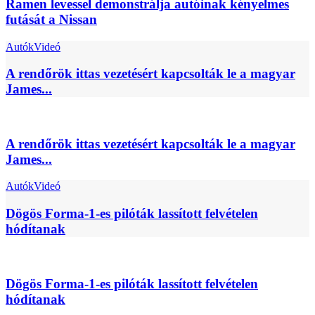
Ramen levessel demonstrálja autóinak kényelmes
futását a Nissan
Autók
Videó
A rendőrök ittas vezetésért kapcsolták le a magyar
James...
A rendőrök ittas vezetésért kapcsolták le a magyar
James...
Autók
Videó
Dögös Forma-1-es pilóták lassított felvételen
hódítanak
Dögös Forma-1-es pilóták lassított felvételen
hódítanak