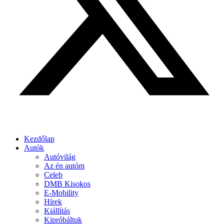
Kezdőlap
Autók
Autóvilág
Az én autóm
Celeb
DMB Kisokos
E-Mobility
Hírek
Kiállítás
Kipróbáltuk