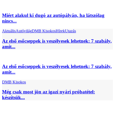
Miért alakul ki dugó az autópályán, ha látszólag
nincs...
Aktuális
Autóvilág
DMB Kisokos
Hírek
Utazás
Az első esőcseppek is veszélyesek lehetnek: 7 szabály,
amit...
Az első esőcseppek is veszélyesek lehetnek: 7 szabály,
amit...
DMB Kisokos
Még csak most jön az igazi nyári próbatétel:
készítsük...