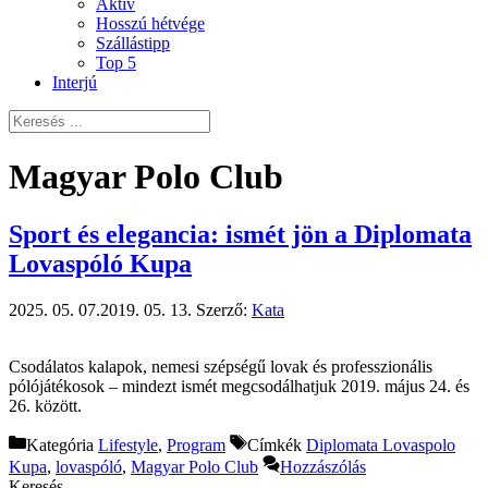
Aktív
Hosszú hétvége
Szállástipp
Top 5
Interjú
Magyar Polo Club
Sport és elegancia: ismét jön a Diplomata
Lovaspóló Kupa
2025. 05. 07.
2019. 05. 13.
Szerző:
Kata
Csodálatos kalapok, nemesi szépségű lovak és professzionális
pólójátékosok – mindezt ismét megcsodálhatjuk 2019. május 24. és
26. között.
Kategória
Lifestyle
,
Program
Címkék
Diplomata Lovaspolo
Kupa
,
lovaspóló
,
Magyar Polo Club
Hozzászólás
Keresés