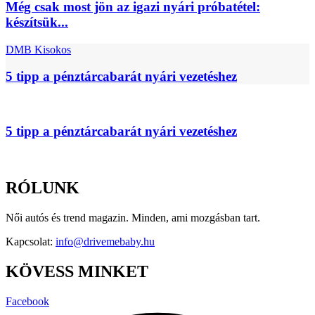
Még csak most jön az igazi nyári próbatétel:
készítsük...
DMB Kisokos
5 tipp a pénztárcabarát nyári vezetéshez
5 tipp a pénztárcabarát nyári vezetéshez
RÓLUNK
Női autós és trend magazin. Minden, ami mozgásban tart.
Kapcsolat:
info@drivemebaby.hu
KÖVESS MINKET
Facebook