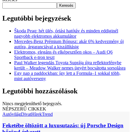
Keresés
Legutóbbi bejegyzések
Škoda Peaq: hét ülés, óriási hatótáv és minden eddiginél
nagyobb elektromos akkumulátor
Mercedes-Benz Prémium Bónusz: akár 6% kedvezmény új
autóra, árgaranciával a kiszállításig
Elektromos, elegáns és elképesztően okos – Audi Q6
Sportback e-tron teszt
Paul Walker legendás Toyota Suprája újra reflektorfénybe
került – Meadow Walker nemes ügyért bocsátotta sorsolásra
Egy nap a paddockban: így lett a Formula–1 sokkal több,
mint autóverseny
Legutóbbi hozzászólások
Nincs megjeleníthető bejegyzés.
NÉPSZERŰ CIKKEK
Autóvilág
Divat
Hírek
Trend
Feketébe öltözött a luxusutazás: új Porsche Design
bőrönd érkezett,...