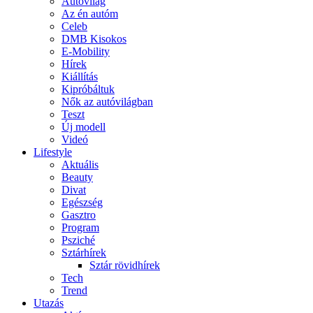
Autóvilág
Az én autóm
Celeb
DMB Kisokos
E-Mobility
Hírek
Kiállítás
Kipróbáltuk
Nők az autóvilágban
Teszt
Új modell
Videó
Lifestyle
Aktuális
Beauty
Divat
Egészség
Gasztro
Program
Psziché
Sztárhírek
Sztár rövidhírek
Tech
Trend
Utazás