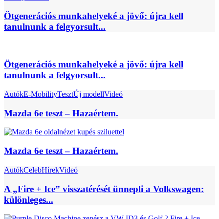
Ötgenerációs munkahelyeké a jövő: újra kell
tanulnunk a felgyorsult...
Ötgenerációs munkahelyeké a jövő: újra kell
tanulnunk a felgyorsult...
Autók
E-Mobility
Teszt
Új modell
Videó
Mazda 6e teszt – Hazaértem.
Mazda 6e teszt – Hazaértem.
Autók
Celeb
Hírek
Videó
A „Fire + Ice” visszatérését ünnepli a Volkswagen:
különleges...