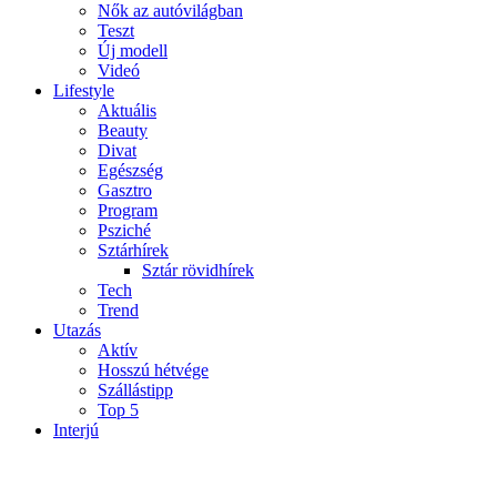
Nők az autóvilágban
Teszt
Új modell
Videó
Lifestyle
Aktuális
Beauty
Divat
Egészség
Gasztro
Program
Psziché
Sztárhírek
Sztár rövidhírek
Tech
Trend
Utazás
Aktív
Hosszú hétvége
Szállástipp
Top 5
Interjú