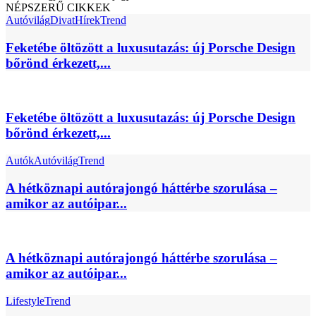
NÉPSZERŰ CIKKEK
Autóvilág
Divat
Hírek
Trend
Feketébe öltözött a luxusutazás: új Porsche Design
bőrönd érkezett,...
Feketébe öltözött a luxusutazás: új Porsche Design
bőrönd érkezett,...
Autók
Autóvilág
Trend
A hétköznapi autórajongó háttérbe szorulása –
amikor az autóipar...
A hétköznapi autórajongó háttérbe szorulása –
amikor az autóipar...
Lifestyle
Trend