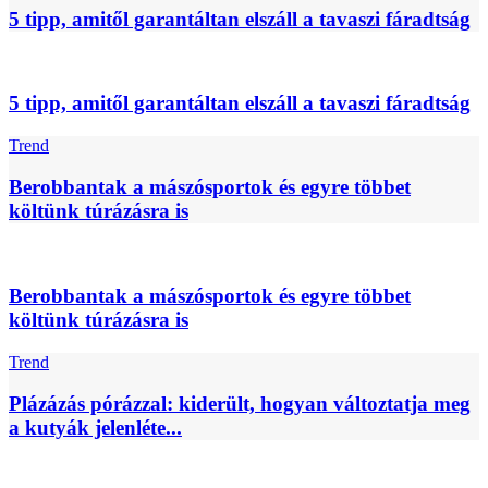
5 tipp, amitől garantáltan elszáll a tavaszi fáradtság
5 tipp, amitől garantáltan elszáll a tavaszi fáradtság
Trend
Berobbantak a mászósportok és egyre többet
költünk túrázásra is
Berobbantak a mászósportok és egyre többet
költünk túrázásra is
Trend
Plázázás pórázzal: kiderült, hogyan változtatja meg
a kutyák jelenléte...