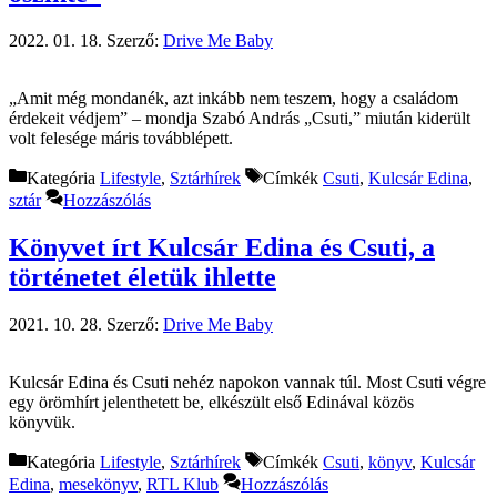
2022. 01. 18.
Szerző:
Drive Me Baby
„Amit még mondanék, azt inkább nem teszem, hogy a családom
érdekeit védjem” – mondja Szabó András „Csuti,” miután kiderült
volt felesége máris továbblépett.
Kategória
Lifestyle
,
Sztárhírek
Címkék
Csuti
,
Kulcsár Edina
,
sztár
Hozzászólás
Könyvet írt Kulcsár Edina és Csuti, a
történetet életük ihlette
2021. 10. 28.
Szerző:
Drive Me Baby
Kulcsár Edina és Csuti nehéz napokon vannak túl. Most Csuti végre
egy örömhírt jelenthetett be, elkészült első Edinával közös
könyvük.
Kategória
Lifestyle
,
Sztárhírek
Címkék
Csuti
,
könyv
,
Kulcsár
Edina
,
mesekönyv
,
RTL Klub
Hozzászólás