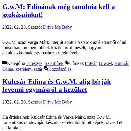
G.w.M: Edinának még tanulnia kell a
szokásainkat!
2022. 02. 28.
Szerző:
Drive Me Baby
G.w.M, azaz Varga Márk interjút adott a Sztárok az életemből című
műsorban, amiben többek között arról mesélt, hogyan
alkalmazkodnak egymáshoz szerelmével.
Kategória
Lifestyle
,
Sztárhírek
Címkék
bulvár
,
G.w.M
,
Kulcsár
Edina
,
szerelem
,
sztár
Hozzászólás
Kulcsár Edina és G.w.M. alig bírják
levenni egymásról a kezüket
2022. 02. 20.
Szerző:
Drive Me Baby
Ha érdekelnek Kulcsár Edina és Varka Márk, azaz G.w.M.
romantikus randevúján készült szerelemtől fűtött képek, olvasd el
cikkünket.