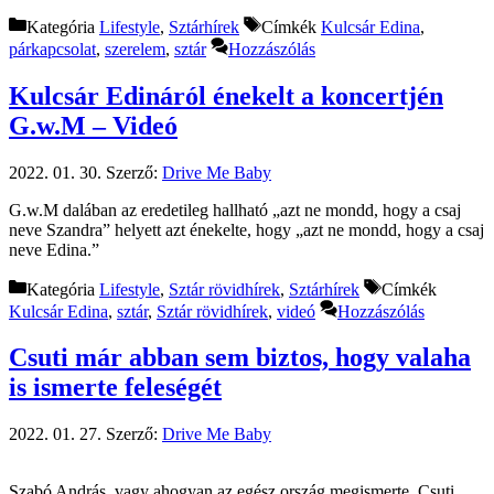
Kategória
Lifestyle
,
Sztárhírek
Címkék
Kulcsár Edina
,
párkapcsolat
,
szerelem
,
sztár
Hozzászólás
Kulcsár Edináról énekelt a koncertjén
G.w.M – Videó
2022. 01. 30.
Szerző:
Drive Me Baby
G.w.M dalában az eredetileg hallható „azt ne mondd, hogy a csaj
neve Szandra” helyett azt énekelte, hogy „azt ne mondd, hogy a csaj
neve Edina.”
Kategória
Lifestyle
,
Sztár rövidhírek
,
Sztárhírek
Címkék
Kulcsár Edina
,
sztár
,
Sztár rövidhírek
,
videó
Hozzászólás
Csuti már abban sem biztos, hogy valaha
is ismerte feleségét
2022. 01. 27.
Szerző:
Drive Me Baby
Szabó András, vagy ahogyan az egész ország megismerte, Csuti