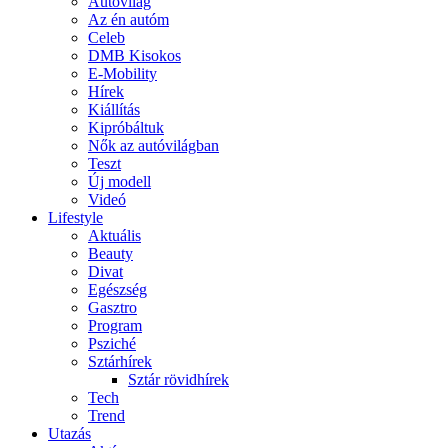
Autóvilág
Az én autóm
Celeb
DMB Kisokos
E-Mobility
Hírek
Kiállítás
Kipróbáltuk
Nők az autóvilágban
Teszt
Új modell
Videó
Lifestyle
Aktuális
Beauty
Divat
Egészség
Gasztro
Program
Psziché
Sztárhírek
Sztár rövidhírek
Tech
Trend
Utazás