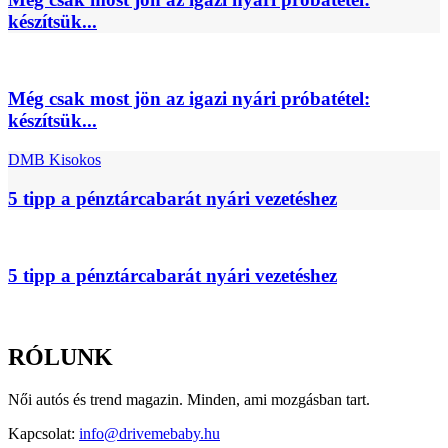
készítsük...
Még csak most jön az igazi nyári próbatétel:
készítsük...
DMB Kisokos
5 tipp a pénztárcabarát nyári vezetéshez
5 tipp a pénztárcabarát nyári vezetéshez
RÓLUNK
Női autós és trend magazin. Minden, ami mozgásban tart.
Kapcsolat:
info@drivemebaby.hu