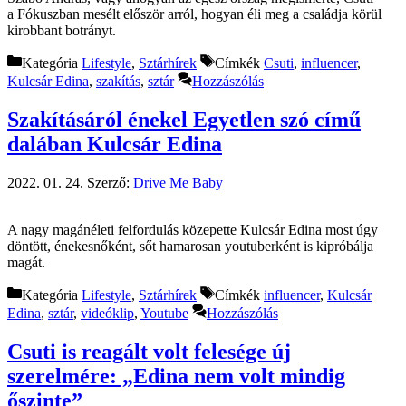
a Fókuszban mesélt először arról, hogyan éli meg a családja körül
kirobbant botrányt.
Kategória
Lifestyle
,
Sztárhírek
Címkék
Csuti
,
influencer
,
Kulcsár Edina
,
szakítás
,
sztár
Hozzászólás
Szakításáról énekel Egyetlen szó című
dalában Kulcsár Edina
2022. 01. 24.
Szerző:
Drive Me Baby
A nagy magánéleti felfordulás közepette Kulcsár Edina most úgy
döntött, énekesnőként, sőt hamarosan youtuberként is kipróbálja
magát.
Kategória
Lifestyle
,
Sztárhírek
Címkék
influencer
,
Kulcsár
Edina
,
sztár
,
videóklip
,
Youtube
Hozzászólás
Csuti is reagált volt felesége új
szerelmére: „Edina nem volt mindig
őszinte”