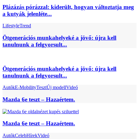
Plázázás pórázzal: kiderült, hogyan változtatja meg
a kutyák jelenléte...
Lifestyle
Trend
Ötgenerációs munkahelyeké a jövő: újra kell
tanulnunk a felgyorsult...
Ötgenerációs munkahelyeké a jövő: újra kell
tanulnunk a felgyorsult...
Autók
E-Mobility
Teszt
Új modell
Videó
Mazda 6e teszt – Hazaértem.
Mazda 6e teszt – Hazaértem.
Autók
Celeb
Hírek
Videó