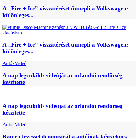
A „Fire + Ice” visszatérését ünnepli a Volkswagen:
különleges...
A „Fire + Ice” visszatérését ünnepli a Volkswagen:
különleges...
Autók
Videó
A nap legcukibb videóját az orlandói rendőrség
készítette
A nap legcukibb videóját az orlandói rendőrség
készítette
Autók
Videó
Ramen levessel demonstrálja autóinak kényelmes