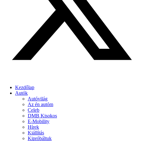
Kezdőlap
Autók
Autóvilág
Az én autóm
Celeb
DMB Kisokos
E-Mobility
Hírek
Kiállítás
Kipróbáltuk