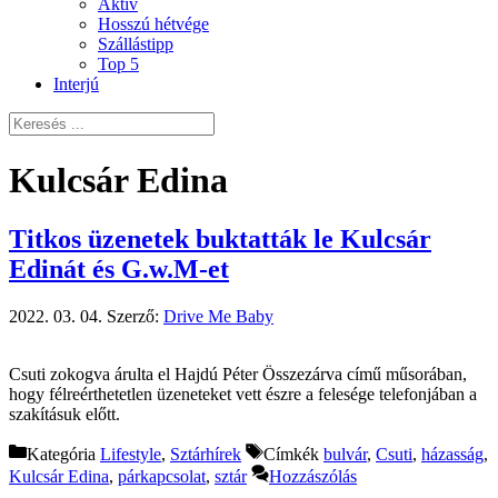
Aktív
Hosszú hétvége
Szállástipp
Top 5
Interjú
Kulcsár Edina
Titkos üzenetek buktatták le Kulcsár
Edinát és G.w.M-et
2022. 03. 04.
Szerző:
Drive Me Baby
Csuti zokogva árulta el Hajdú Péter Összezárva című műsorában,
hogy félreérthetetlen üzeneteket vett észre a felesége telefonjában a
szakításuk előtt.
Kategória
Lifestyle
,
Sztárhírek
Címkék
bulvár
,
Csuti
,
házasság
,
Kulcsár Edina
,
párkapcsolat
,
sztár
Hozzászólás