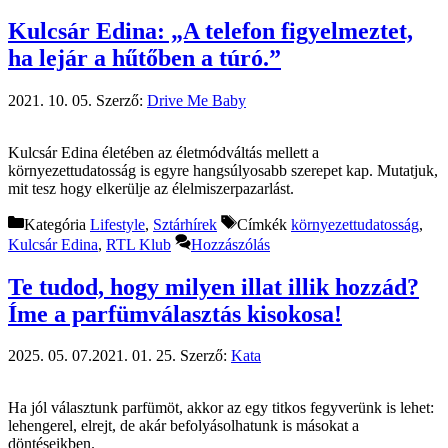
Kulcsár Edina: „A telefon figyelmeztet,
ha lejár a hűtőben a túró.”
2021. 10. 05.
Szerző:
Drive Me Baby
Kulcsár Edina életében az életmódváltás mellett a
környezettudatosság is egyre hangsúlyosabb szerepet kap. Mutatjuk,
mit tesz hogy elkerülje az élelmiszerpazarlást.
Kategória
Lifestyle
,
Sztárhírek
Címkék
környezettudatosság
,
Kulcsár Edina
,
RTL Klub
Hozzászólás
Te tudod, hogy milyen illat illik hozzád?
Íme a parfümválasztás kisokosa!
2025. 05. 07.
2021. 01. 25.
Szerző:
Kata
Ha jól választunk parfümöt, akkor az egy titkos fegyverünk is lehet:
lehengerel, elrejt, de akár befolyásolhatunk is másokat a
döntéseikben.