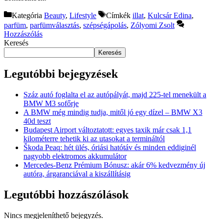
Kategória
Beauty
,
Lifestyle
Címkék
illat
,
Kulcsár Edina
,
parfüm
,
parfümválasztás
,
szépségápolás
,
Zólyomi Zsolt
Hozzászólás
Keresés
Keresés
Legutóbbi bejegyzések
Száz autó foglalta el az autópályát, majd 225-tel menekült a
BMW M3 sofőrje
A BMW még mindig tudja, mitől jó egy dízel – BMW X3
40d teszt
Budapest Airport változtatott: egyes taxik már csak 1,1
kilométerre tehetik ki az utasokat a termináltól
Škoda Peaq: hét ülés, óriási hatótáv és minden eddiginél
nagyobb elektromos akkumulátor
Mercedes-Benz Prémium Bónusz: akár 6% kedvezmény új
autóra, árgaranciával a kiszállításig
Legutóbbi hozzászólások
Nincs megjeleníthető bejegyzés.