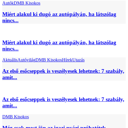
Autók
DMB Kisokos
Miért alakul ki dugó az autópályán, ha látszólag
nincs...
Miért alakul ki dugó az autópályán, ha látszólag
nincs...
Aktuális
Autóvilág
DMB Kisokos
Hírek
Utazás
Az első esőcseppek is veszélyesek lehetnek: 7 szabály,
amit...
Az első esőcseppek is veszélyesek lehetnek: 7 szabály,
amit...
DMB Kisokos
Még csak most jön az igazi nyári próbatétel: