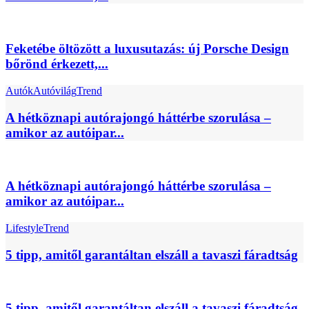
Feketébe öltözött a luxusutazás: új Porsche Design
bőrönd érkezett,...
Autók
Autóvilág
Trend
A hétköznapi autórajongó háttérbe szorulása –
amikor az autóipar...
A hétköznapi autórajongó háttérbe szorulása –
amikor az autóipar...
Lifestyle
Trend
5 tipp, amitől garantáltan elszáll a tavaszi fáradtság
5 tipp, amitől garantáltan elszáll a tavaszi fáradtság