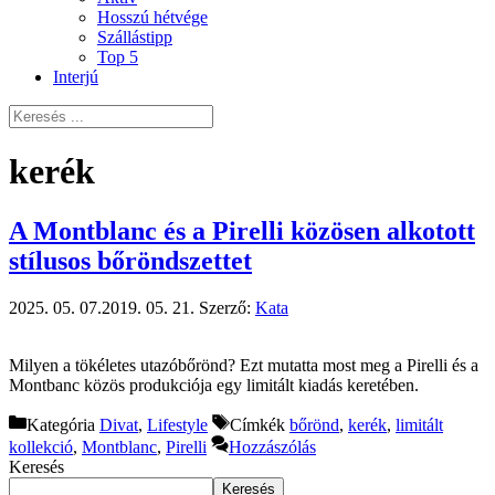
Hosszú hétvége
Szállástipp
Top 5
Interjú
kerék
A Montblanc és a Pirelli közösen alkotott
stílusos bőröndszettet
2025. 05. 07.
2019. 05. 21.
Szerző:
Kata
Milyen a tökéletes utazóbőrönd? Ezt mutatta most meg a Pirelli és a
Montbanc közös produkciója egy limitált kiadás keretében.
Kategória
Divat
,
Lifestyle
Címkék
bőrönd
,
kerék
,
limitált
kollekció
,
Montblanc
,
Pirelli
Hozzászólás
Keresés
Keresés