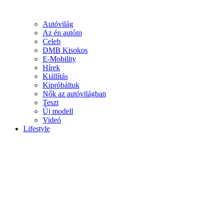
Autóvilág
Az én autóm
Celeb
DMB Kisokos
E-Mobility
Hírek
Kiállítás
Kipróbáltuk
Nők az autóvilágban
Teszt
Új modell
Videó
Lifestyle