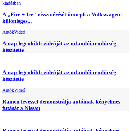
A „Fire + Ice” visszatérését ünnepli a Volkswagen:
különleges...
Autók
Videó
A nap legcukibb videóját az orlandói rendőrség
készítette
A nap legcukibb videóját az orlandói rendőrség
készítette
Autók
Videó
Ramen levessel demonstrálja autóinak kényelmes
futását a Nissan
Ramen levessel demonstrálja autóinak kényelmes