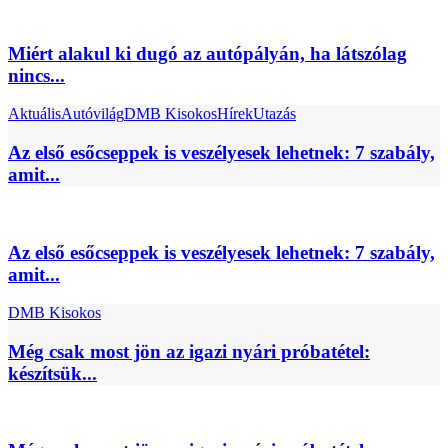
Miért alakul ki dugó az autópályán, ha látszólag
nincs...
Aktuális
Autóvilág
DMB Kisokos
Hírek
Utazás
Az első esőcseppek is veszélyesek lehetnek: 7 szabály,
amit...
Az első esőcseppek is veszélyesek lehetnek: 7 szabály,
amit...
DMB Kisokos
Még csak most jön az igazi nyári próbatétel:
készítsük...