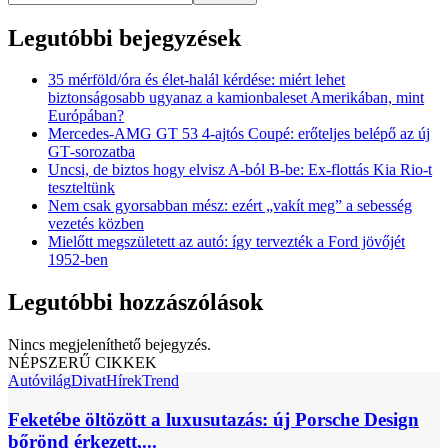
Legutóbbi bejegyzések
35 mérföld/óra és élet-halál kérdése: miért lehet
biztonságosabb ugyanaz a kamionbaleset Amerikában, mint
Európában?
Mercedes‑AMG GT 53 4‑ajtós Coupé: erőteljes belépő az új
GT‑sorozatba
Uncsi, de biztos hogy elvisz A-ból B-be: Ex-flottás Kia Rio-t
teszteltünk
Nem csak gyorsabban mész: ezért „vakít meg” a sebesség
vezetés közben
Mielőtt megszületett az autó: így tervezték a Ford jövőjét
1952-ben
Legutóbbi hozzászólások
Nincs megjeleníthető bejegyzés.
NÉPSZERŰ CIKKEK
Autóvilág
Divat
Hírek
Trend
Feketébe öltözött a luxusutazás: új Porsche Design
bőrönd érkezett,...