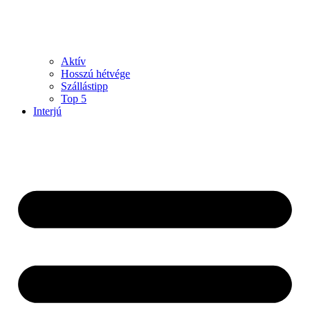
Aktív
Hosszú hétvége
Szállástipp
Top 5
Interjú