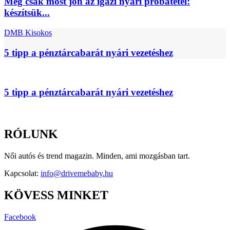
Még csak most jön az igazi nyári próbatétel:
készítsük...
DMB Kisokos
5 tipp a pénztárcabarát nyári vezetéshez
5 tipp a pénztárcabarát nyári vezetéshez
RÓLUNK
Női autós és trend magazin. Minden, ami mozgásban tart.
Kapcsolat:
info@drivemebaby.hu
KÖVESS MINKET
Facebook