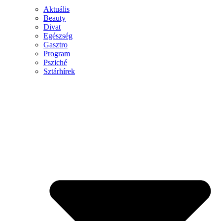
Aktuális
Beauty
Divat
Egészség
Gasztro
Program
Psziché
Sztárhírek