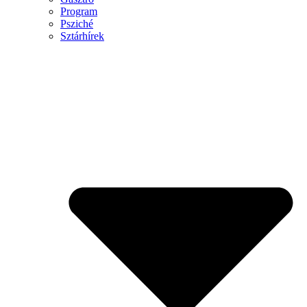
Program
Psziché
Sztárhírek