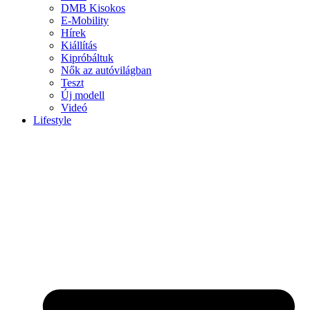
DMB Kisokos
E-Mobility
Hírek
Kiállítás
Kipróbáltuk
Nők az autóvilágban
Teszt
Új modell
Videó
Lifestyle