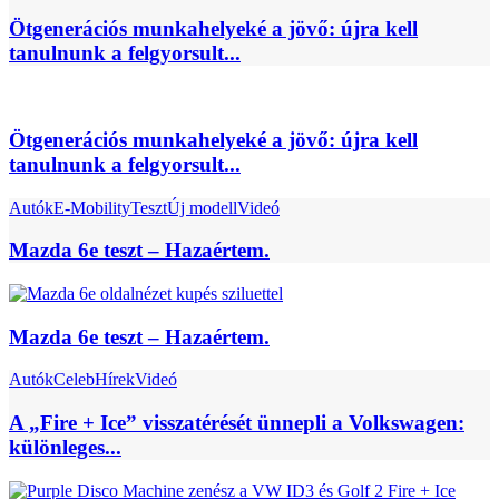
Ötgenerációs munkahelyeké a jövő: újra kell
tanulnunk a felgyorsult...
Ötgenerációs munkahelyeké a jövő: újra kell
tanulnunk a felgyorsult...
Autók
E-Mobility
Teszt
Új modell
Videó
Mazda 6e teszt – Hazaértem.
Mazda 6e teszt – Hazaértem.
Autók
Celeb
Hírek
Videó
A „Fire + Ice” visszatérését ünnepli a Volkswagen:
különleges...