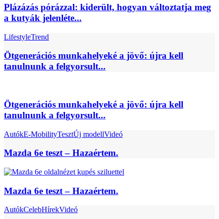
Plázázás pórázzal: kiderült, hogyan változtatja meg
a kutyák jelenléte...
Lifestyle
Trend
Ötgenerációs munkahelyeké a jövő: újra kell
tanulnunk a felgyorsult...
Ötgenerációs munkahelyeké a jövő: újra kell
tanulnunk a felgyorsult...
Autók
E-Mobility
Teszt
Új modell
Videó
Mazda 6e teszt – Hazaértem.
Mazda 6e teszt – Hazaértem.
Autók
Celeb
Hírek
Videó