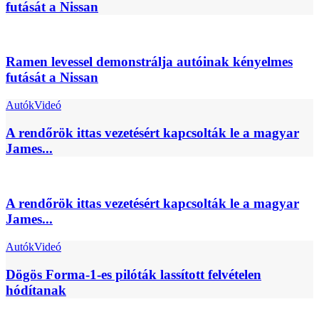
futását a Nissan
Ramen levessel demonstrálja autóinak kényelmes
futását a Nissan
Autók
Videó
A rendőrök ittas vezetésért kapcsolták le a magyar
James...
A rendőrök ittas vezetésért kapcsolták le a magyar
James...
Autók
Videó
Dögös Forma-1-es pilóták lassított felvételen
hódítanak