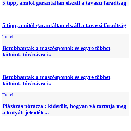
5 tipp, amitől garantáltan elszáll a tavaszi fáradtság
5 tipp, amitől garantáltan elszáll a tavaszi fáradtság
Trend
Berobbantak a mászósportok és egyre többet
költünk túrázásra is
Berobbantak a mászósportok és egyre többet
költünk túrázásra is
Trend
Plázázás pórázzal: kiderült, hogyan változtatja meg
a kutyák jelenléte...