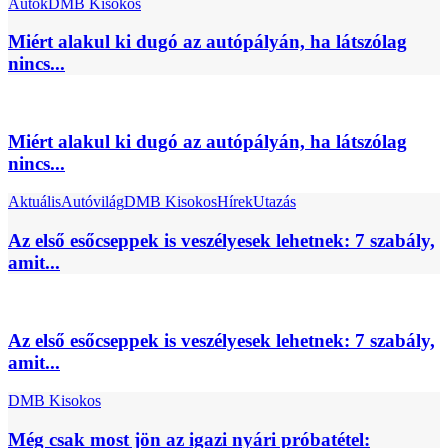
Autók
DMB Kisokos
Miért alakul ki dugó az autópályán, ha látszólag
nincs...
Miért alakul ki dugó az autópályán, ha látszólag
nincs...
Aktuális
Autóvilág
DMB Kisokos
Hírek
Utazás
Az első esőcseppek is veszélyesek lehetnek: 7 szabály,
amit...
Az első esőcseppek is veszélyesek lehetnek: 7 szabály,
amit...
DMB Kisokos
Még csak most jön az igazi nyári próbatétel: