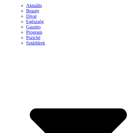
Aktuális
Beauty
Divat
Egészség
Gasztro
Program
Psziché
Sztárhírek