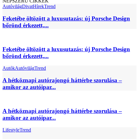
NÉPSZERŰ CIKKEK
Autóvilág
Divat
Hírek
Trend
Feketébe öltözött a luxusutazás: új Porsche Design
bőrönd érkezett,...
Feketébe öltözött a luxusutazás: új Porsche Design
bőrönd érkezett,...
Autók
Autóvilág
Trend
A hétköznapi autórajongó háttérbe szorulása –
amikor az autóipar...
A hétköznapi autórajongó háttérbe szorulása –
amikor az autóipar...
Lifestyle
Trend