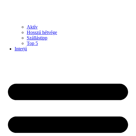
Aktív
Hosszú hétvége
Szállástipp
Top 5
Interjú