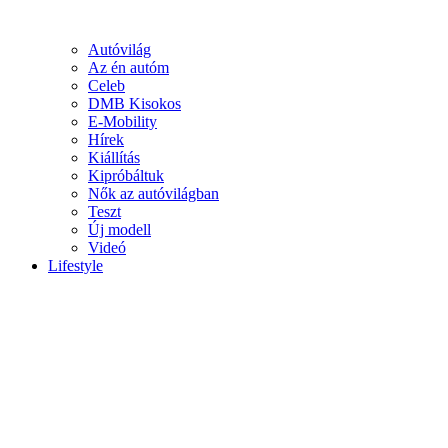
Autóvilág
Az én autóm
Celeb
DMB Kisokos
E-Mobility
Hírek
Kiállítás
Kipróbáltuk
Nők az autóvilágban
Teszt
Új modell
Videó
Lifestyle