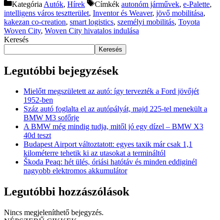
Kategória
Autók
,
Hírek
Címkék
autonóm járművek
,
e-Palette
,
intelligens város tesztterület
,
Inventor és Weaver
,
jövő mobilitása
,
kakezan co-creation
,
smart logistics
,
személyi mobilitás
,
Toyota
Woven City
,
Woven City hivatalos indulása
Keresés
Keresés
Legutóbbi bejegyzések
Mielőtt megszületett az autó: így tervezték a Ford jövőjét
1952-ben
Száz autó foglalta el az autópályát, majd 225-tel menekült a
BMW M3 sofőrje
A BMW még mindig tudja, mitől jó egy dízel – BMW X3
40d teszt
Budapest Airport változtatott: egyes taxik már csak 1,1
kilométerre tehetik ki az utasokat a termináltól
Škoda Peaq: hét ülés, óriási hatótáv és minden eddiginél
nagyobb elektromos akkumulátor
Legutóbbi hozzászólások
Nincs megjeleníthető bejegyzés.