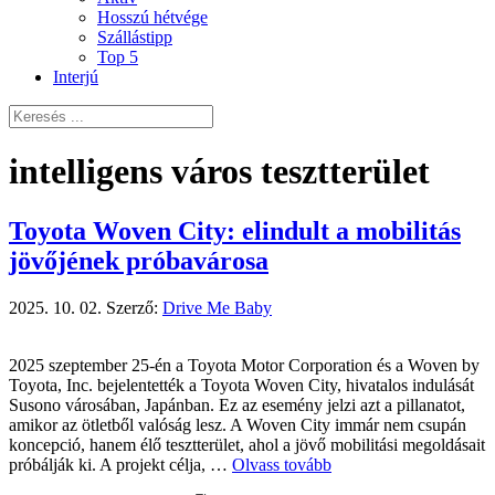
Hosszú hétvége
Szállástipp
Top 5
Interjú
intelligens város tesztterület
Toyota Woven City: elindult a mobilitás
jövőjének próbavárosa
2025. 10. 02.
Szerző:
Drive Me Baby
2025 szeptember 25-én a Toyota Motor Corporation és a Woven by
Toyota, Inc. bejelentették a Toyota Woven City, hivatalos indulását
Susono városában, Japánban. Ez az esemény jelzi azt a pillanatot,
amikor az ötletből valóság lesz. A Woven City immár nem csupán
koncepció, hanem élő tesztterület, ahol a jövő mobilitási megoldásait
próbálják ki. A projekt célja, …
Olvass tovább