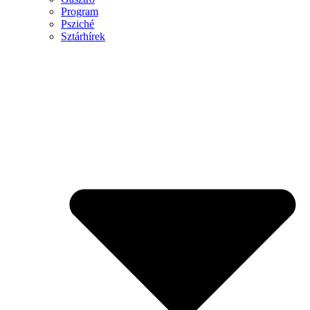
Program
Psziché
Sztárhírek