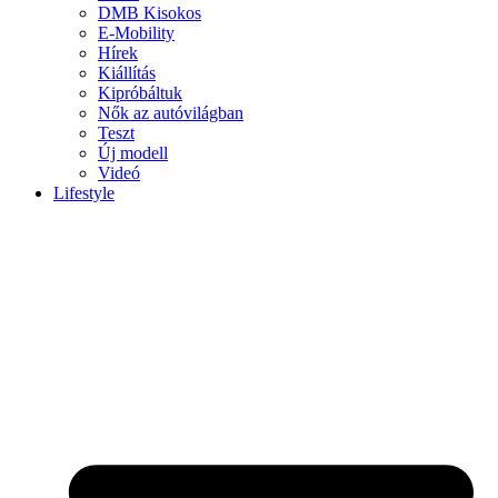
DMB Kisokos
E-Mobility
Hírek
Kiállítás
Kipróbáltuk
Nők az autóvilágban
Teszt
Új modell
Videó
Lifestyle