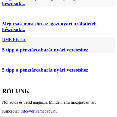
készítsük...
Még csak most jön az igazi nyári próbatétel:
készítsük...
DMB Kisokos
5 tipp a pénztárcabarát nyári vezetéshez
5 tipp a pénztárcabarát nyári vezetéshez
RÓLUNK
Női autós és trend magazin. Minden, ami mozgásban tart.
Kapcsolat:
info@drivemebaby.hu