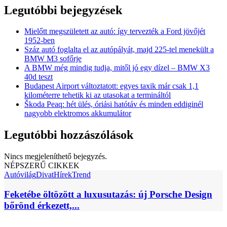
Legutóbbi bejegyzések
Mielőtt megszületett az autó: így tervezték a Ford jövőjét
1952-ben
Száz autó foglalta el az autópályát, majd 225-tel menekült a
BMW M3 sofőrje
A BMW még mindig tudja, mitől jó egy dízel – BMW X3
40d teszt
Budapest Airport változtatott: egyes taxik már csak 1,1
kilométerre tehetik ki az utasokat a termináltól
Škoda Peaq: hét ülés, óriási hatótáv és minden eddiginél
nagyobb elektromos akkumulátor
Legutóbbi hozzászólások
Nincs megjeleníthető bejegyzés.
NÉPSZERŰ CIKKEK
Autóvilág
Divat
Hírek
Trend
Feketébe öltözött a luxusutazás: új Porsche Design
bőrönd érkezett,...