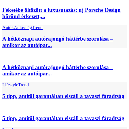
Feketébe öltözött a luxusutazás: új Porsche Design
bőrönd érkezett,...
Autók
Autóvilág
Trend
A hétköznapi autórajongó háttérbe szorulása –
amikor az autóipar...
A hétköznapi autórajongó háttérbe szorulása –
amikor az autóipar...
Lifestyle
Trend
5 tipp, amitől garantáltan elszáll a tavaszi fáradtság
5 tipp, amitől garantáltan elszáll a tavaszi fáradtság