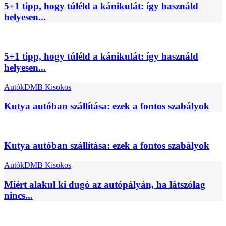
5+1 tipp, hogy túléld a kánikulát: így használd
helyesen...
5+1 tipp, hogy túléld a kánikulát: így használd
helyesen...
Autók
DMB Kisokos
Kutya autóban szállítása: ezek a fontos szabályok
Kutya autóban szállítása: ezek a fontos szabályok
Autók
DMB Kisokos
Miért alakul ki dugó az autópályán, ha látszólag
nincs...