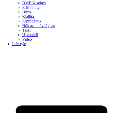
DMB Kisokos
E-Mobility
Hírek
Kiállítás
Kipróbáltuk
Nők az autóvilágban
Teszt
Új modell
Videó
Lifestyle