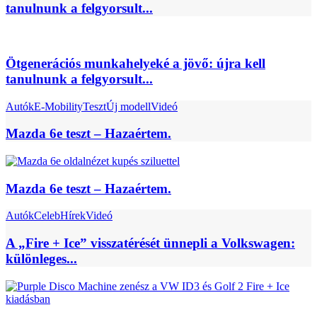
tanulnunk a felgyorsult...
Ötgenerációs munkahelyeké a jövő: újra kell
tanulnunk a felgyorsult...
Autók
E-Mobility
Teszt
Új modell
Videó
Mazda 6e teszt – Hazaértem.
Mazda 6e teszt – Hazaértem.
Autók
Celeb
Hírek
Videó
A „Fire + Ice” visszatérését ünnepli a Volkswagen:
különleges...