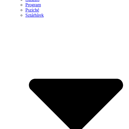
Program
Psziché
Sztárhírek