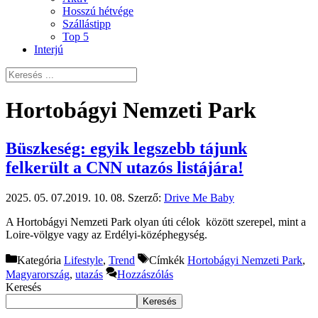
Hosszú hétvége
Szállástipp
Top 5
Interjú
Hortobágyi Nemzeti Park
Büszkeség: egyik legszebb tájunk
felkerült a CNN utazós listájára!
2025. 05. 07.
2019. 10. 08.
Szerző:
Drive Me Baby
A Hortobágyi Nemzeti Park olyan úti célok között szerepel, mint a
Loire-völgye vagy az Erdélyi-középhegység.
Kategória
Lifestyle
,
Trend
Címkék
Hortobágyi Nemzeti Park
,
Magyarország
,
utazás
Hozzászólás
Keresés
Keresés