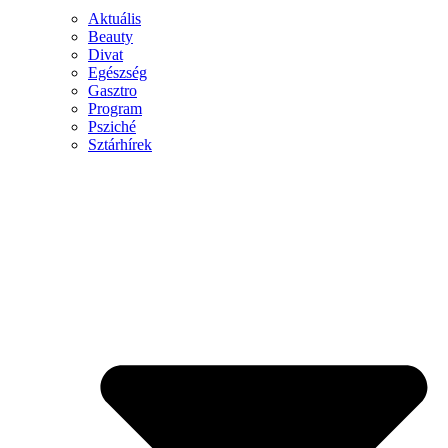
Aktuális
Beauty
Divat
Egészség
Gasztro
Program
Psziché
Sztárhírek