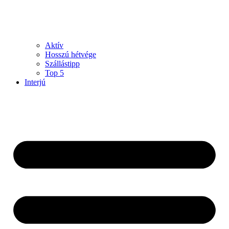
Aktív
Hosszú hétvége
Szállástipp
Top 5
Interjú