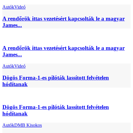
Autók
Videó
A rendőrök ittas vezetésért kapcsolták le a magyar
James...
A rendőrök ittas vezetésért kapcsolták le a magyar
James...
Autók
Videó
Dögös Forma-1-es pilóták lassított felvételen
hódítanak
Dögös Forma-1-es pilóták lassított felvételen
hódítanak
Autók
DMB Kisokos