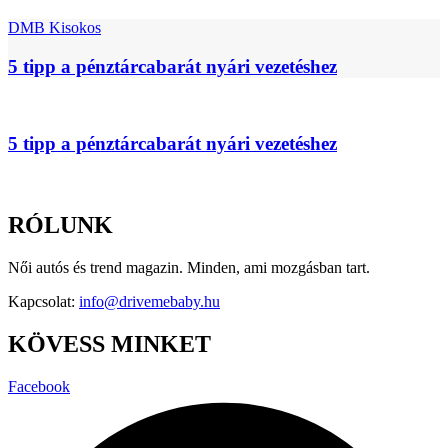
DMB Kisokos
5 tipp a pénztárcabarát nyári vezetéshez
5 tipp a pénztárcabarát nyári vezetéshez
RÓLUNK
Női autós és trend magazin. Minden, ami mozgásban tart.
Kapcsolat:
info@drivemebaby.hu
KÖVESS MINKET
Facebook