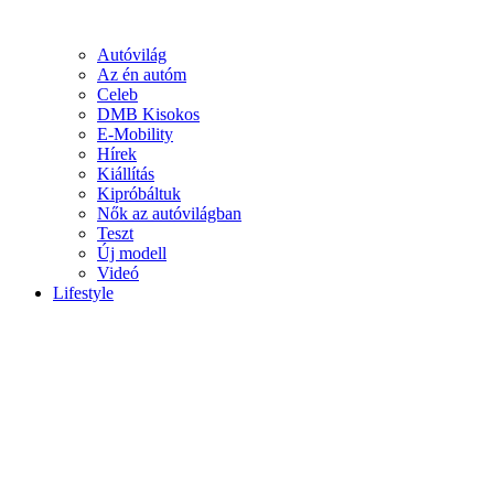
Autóvilág
Az én autóm
Celeb
DMB Kisokos
E-Mobility
Hírek
Kiállítás
Kipróbáltuk
Nők az autóvilágban
Teszt
Új modell
Videó
Lifestyle