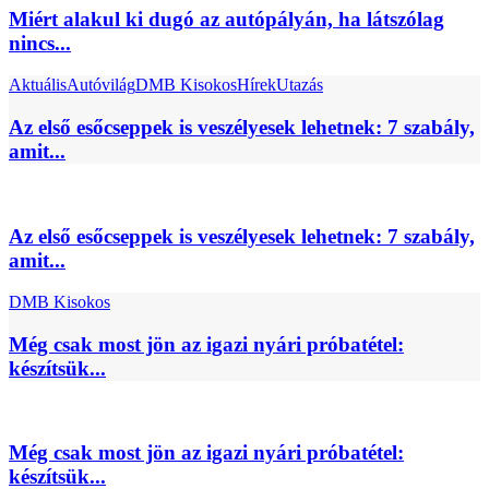
Miért alakul ki dugó az autópályán, ha látszólag
nincs...
Aktuális
Autóvilág
DMB Kisokos
Hírek
Utazás
Az első esőcseppek is veszélyesek lehetnek: 7 szabály,
amit...
Az első esőcseppek is veszélyesek lehetnek: 7 szabály,
amit...
DMB Kisokos
Még csak most jön az igazi nyári próbatétel:
készítsük...
Még csak most jön az igazi nyári próbatétel:
készítsük...