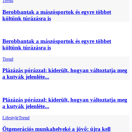
Trend
Berobbantak a mászósportok és egyre többet
költünk túrázásra is
Berobbantak a mászósportok és egyre többet
költünk túrázásra is
Trend
Plázázás pórázzal: kiderült, hogyan változtatja meg
a kutyák jelenléte...
Plázázás pórázzal: kiderült, hogyan változtatja meg
a kutyák jelenléte...
Lifestyle
Trend
Ötgenerációs munkahelyeké a jövő: újra kell