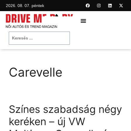
2026. 08. 07. péntek
Carevelle
Színes szabadság négy
keréken – új VW