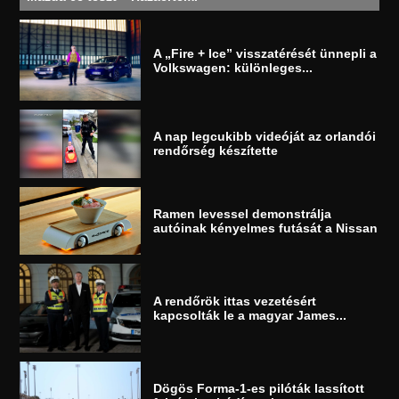
A „Fire + Ice” visszatérését ünnepli a
Volkswagen: különleges...
A nap legcukibb videóját az orlandói
rendőrség készítette
Ramen levessel demonstrálja
autóinak kényelmes futását a Nissan
A rendőrök ittas vezetésért
kapcsolták le a magyar James...
Dögös Forma-1-es pilóták lassított