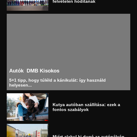
felvételen hódítanak
Autók
DMB Kisokos
5+1 tipp, hogy túléld a kánikulát: így használd
helyesen...
Kutya autóban szállítása: ezek a
fontos szabályok
Miért alakul ki dugó az autópályán,