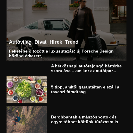
Autóvilág
Divat
Hírek
Trend
Feketébe öltözött a luxusutazás: új Porsche Design
bőrönd érkezett,...
A hétköznapi autórajongó háttérbe
szorulása – amikor az autóipar...
5 tipp, amitől garantáltan elszáll a
tavaszi fáradtság
Berobbantak a mászósportok és
egyre többet költünk túrázásra is