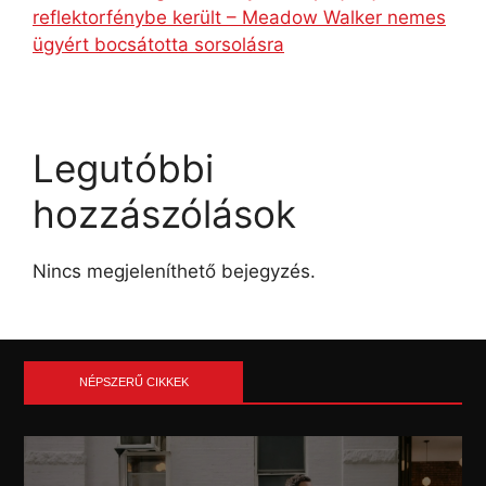
reflektorfénybe került – Meadow Walker nemes
ügyért bocsátotta sorsolásra
Legutóbbi
hozzászólások
Nincs megjeleníthető bejegyzés.
NÉPSZERŰ CIKKEK