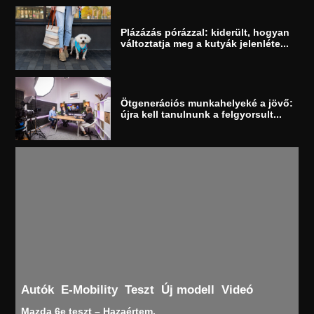
Plázázás pórázzal: kiderült, hogyan
változtatja meg a kutyák jelenléte...
Ötgenerációs munkahelyeké a jövő:
újra kell tanulnunk a felgyorsult...
Autók
E-Mobility
Teszt
Új modell
Videó
Mazda 6e teszt – Hazaértem.