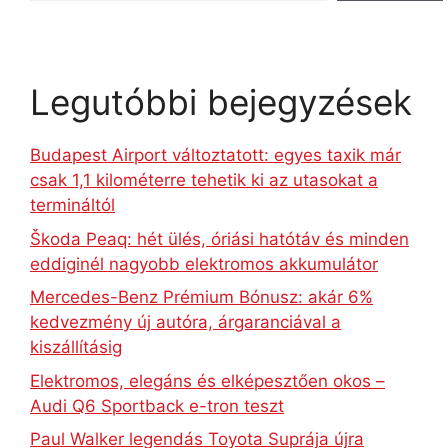
Legutóbbi bejegyzések
Budapest Airport változtatott: egyes taxik már
csak 1,1 kilométerre tehetik ki az utasokat a
termináltól
Škoda Peaq: hét ülés, óriási hatótáv és minden
eddiginél nagyobb elektromos akkumulátor
Mercedes-Benz Prémium Bónusz: akár 6%
kedvezmény új autóra, árgaranciával a
kiszállításig
Elektromos, elegáns és elképesztően okos –
Audi Q6 Sportback e-tron teszt
Paul Walker legendás Toyota Suprája újra