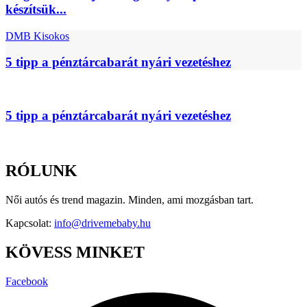
készítsük...
DMB Kisokos
5 tipp a pénztárcabarát nyári vezetéshez
5 tipp a pénztárcabarát nyári vezetéshez
RÓLUNK
Női autós és trend magazin. Minden, ami mozgásban tart.
Kapcsolat:
info@drivemebaby.hu
KÖVESS MINKET
Facebook