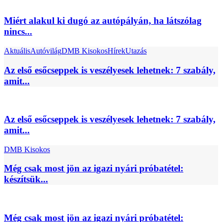
Miért alakul ki dugó az autópályán, ha látszólag
nincs...
Aktuális
Autóvilág
DMB Kisokos
Hírek
Utazás
Az első esőcseppek is veszélyesek lehetnek: 7 szabály,
amit...
Az első esőcseppek is veszélyesek lehetnek: 7 szabály,
amit...
DMB Kisokos
Még csak most jön az igazi nyári próbatétel:
készítsük...
Még csak most jön az igazi nyári próbatétel: