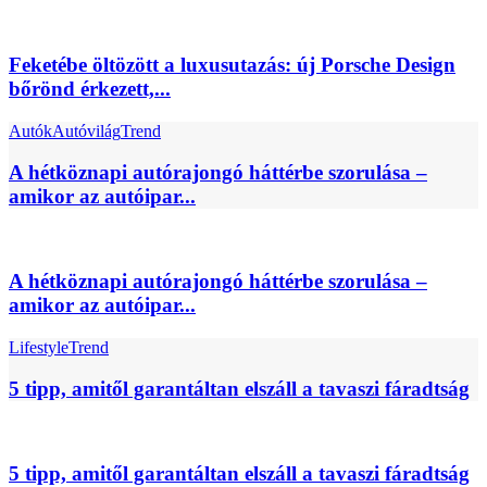
Feketébe öltözött a luxusutazás: új Porsche Design
bőrönd érkezett,...
Autók
Autóvilág
Trend
A hétköznapi autórajongó háttérbe szorulása –
amikor az autóipar...
A hétköznapi autórajongó háttérbe szorulása –
amikor az autóipar...
Lifestyle
Trend
5 tipp, amitől garantáltan elszáll a tavaszi fáradtság
5 tipp, amitől garantáltan elszáll a tavaszi fáradtság