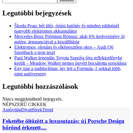
Keresés
Legutóbbi bejegyzések
Škoda Peaq: hét ülés, óriási hatótáv és minden eddiginél
nagyobb elektromos akkumulátor
Mercedes-Benz Prémium Bónusz: akár 6% kedvezmény új
autóra, árgaranciával a kiszállításig
Elektromos, elegáns és elképesztően okos – Audi Q6
Sportback e-tron teszt
Paul Walker legendás Toyota Suprája újra reflektorfénybe
került – Meadow Walker nemes ügyért bocsátotta sorsolásra
Egy nap a paddockban: így lett a Formula–1 sokkal több,
mint autóverseny
Legutóbbi hozzászólások
Nincs megjeleníthető bejegyzés.
NÉPSZERŰ CIKKEK
Autóvilág
Divat
Hírek
Trend
Feketébe öltözött a luxusutazás: új Porsche Design
bőrönd érkezett,...