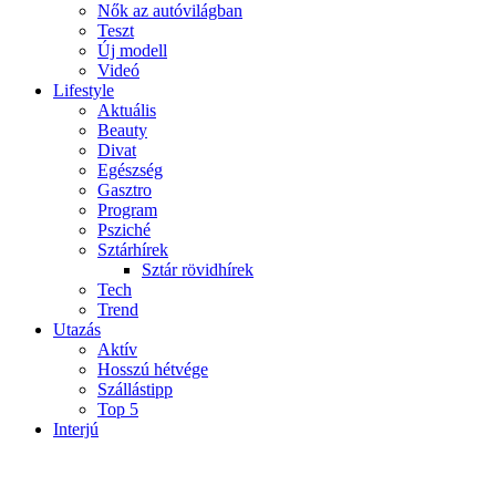
Nők az autóvilágban
Teszt
Új modell
Videó
Lifestyle
Aktuális
Beauty
Divat
Egészség
Gasztro
Program
Psziché
Sztárhírek
Sztár rövidhírek
Tech
Trend
Utazás
Aktív
Hosszú hétvége
Szállástipp
Top 5
Interjú