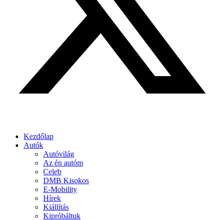
Kezdőlap
Autók
Autóvilág
Az én autóm
Celeb
DMB Kisokos
E-Mobility
Hírek
Kiállítás
Kipróbáltuk