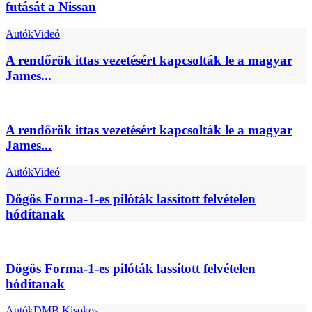
futását a Nissan
Autók
Videó
A rendőrök ittas vezetésért kapcsolták le a magyar
James...
A rendőrök ittas vezetésért kapcsolták le a magyar
James...
Autók
Videó
Dögös Forma-1-es pilóták lassított felvételen
hódítanak
Dögös Forma-1-es pilóták lassított felvételen
hódítanak
Autók
DMB Kisokos