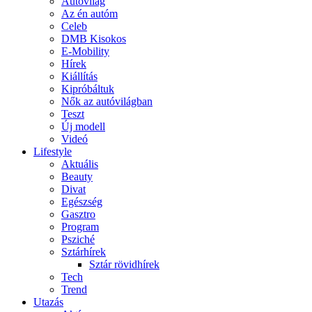
Autóvilág
Az én autóm
Celeb
DMB Kisokos
E-Mobility
Hírek
Kiállítás
Kipróbáltuk
Nők az autóvilágban
Teszt
Új modell
Videó
Lifestyle
Aktuális
Beauty
Divat
Egészség
Gasztro
Program
Psziché
Sztárhírek
Sztár rövidhírek
Tech
Trend
Utazás