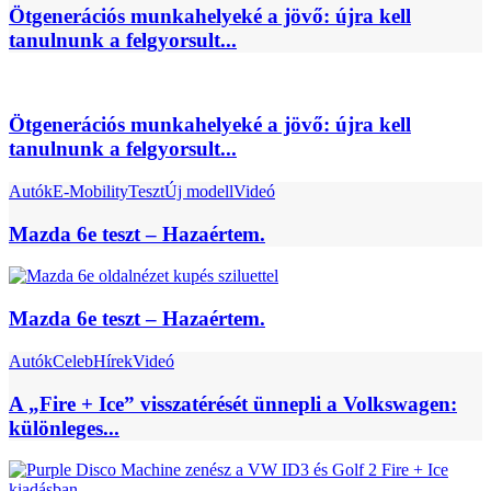
Ötgenerációs munkahelyeké a jövő: újra kell
tanulnunk a felgyorsult...
Ötgenerációs munkahelyeké a jövő: újra kell
tanulnunk a felgyorsult...
Autók
E-Mobility
Teszt
Új modell
Videó
Mazda 6e teszt – Hazaértem.
Mazda 6e teszt – Hazaértem.
Autók
Celeb
Hírek
Videó
A „Fire + Ice” visszatérését ünnepli a Volkswagen:
különleges...