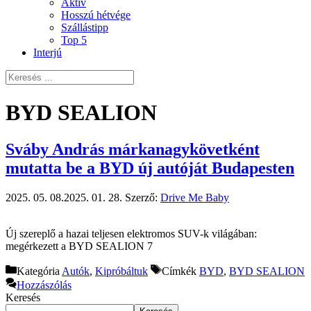
Aktív
Hosszú hétvége
Szállástipp
Top 5
Interjú
BYD SEALION
Sváby András márkanagykövetként
mutatta be a BYD új autóját Budapesten
2025. 05. 08.
2025. 01. 28.
Szerző:
Drive Me Baby
Új szereplő a hazai teljesen elektromos SUV-k világában:
megérkezett a BYD SEALION 7
Kategória
Autók
,
Kipróbáltuk
Címkék
BYD
,
BYD SEALION
Hozzászólás
Keresés