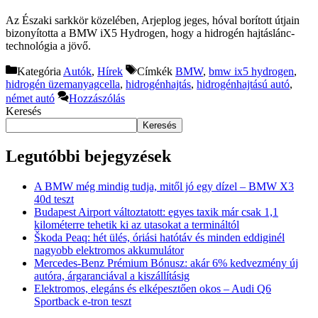
Az Északi sarkkör közelében, Arjeplog jeges, hóval borított útjain
bizonyította a BMW iX5 Hydrogen, hogy a hidrogén hajtáslánc-
technológia a jövő.
Kategória
Autók
,
Hírek
Címkék
BMW
,
bmw ix5 hydrogen
,
hidrogén üzemanyagcella
,
hidrogénhajtás
,
hidrogénhajtású autó
,
német autó
Hozzászólás
Keresés
Keresés
Legutóbbi bejegyzések
A BMW még mindig tudja, mitől jó egy dízel – BMW X3
40d teszt
Budapest Airport változtatott: egyes taxik már csak 1,1
kilométerre tehetik ki az utasokat a termináltól
Škoda Peaq: hét ülés, óriási hatótáv és minden eddiginél
nagyobb elektromos akkumulátor
Mercedes-Benz Prémium Bónusz: akár 6% kedvezmény új
autóra, árgaranciával a kiszállításig
Elektromos, elegáns és elképesztően okos – Audi Q6
Sportback e-tron teszt