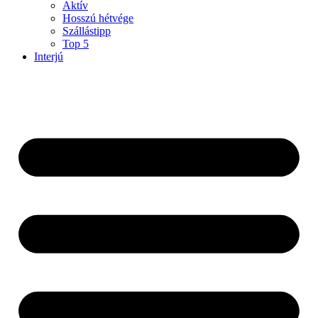
Aktív
Hosszú hétvége
Szállástipp
Top 5
Interjú