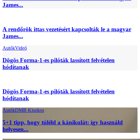
James...
A rendőrök ittas vezetésért kapcsolták le a magyar
James...
Autók
Videó
Dögös Forma-1-es pilóták lassított felvételen
hódítanak
Dögös Forma-1-es pilóták lassított felvételen
hódítanak
Autók
DMB Kisokos
5+1 tipp, hogy túléld a kánikulát: így használd
helyesen...