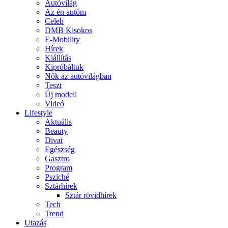
Autóvilág
Az én autóm
Celeb
DMB Kisokos
E-Mobility
Hírek
Kiállítás
Kipróbáltuk
Nők az autóvilágban
Teszt
Új modell
Videó
Lifestyle
Aktuális
Beauty
Divat
Egészség
Gasztro
Program
Psziché
Sztárhírek
Sztár rövidhírek
Tech
Trend
Utazás