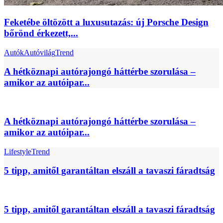
Feketébe öltözött a luxusutazás: új Porsche Design
bőrönd érkezett,...
Autók
Autóvilág
Trend
A hétköznapi autórajongó háttérbe szorulása –
amikor az autóipar...
A hétköznapi autórajongó háttérbe szorulása –
amikor az autóipar...
Lifestyle
Trend
5 tipp, amitől garantáltan elszáll a tavaszi fáradtság
5 tipp, amitől garantáltan elszáll a tavaszi fáradtság