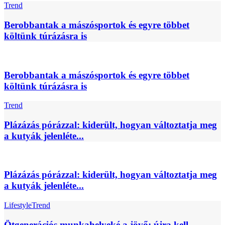
Trend
Berobbantak a mászósportok és egyre többet
költünk túrázásra is
Berobbantak a mászósportok és egyre többet
költünk túrázásra is
Trend
Plázázás pórázzal: kiderült, hogyan változtatja meg
a kutyák jelenléte...
Plázázás pórázzal: kiderült, hogyan változtatja meg
a kutyák jelenléte...
Lifestyle
Trend
Ötgenerációs munkahelyeké a jövő: újra kell