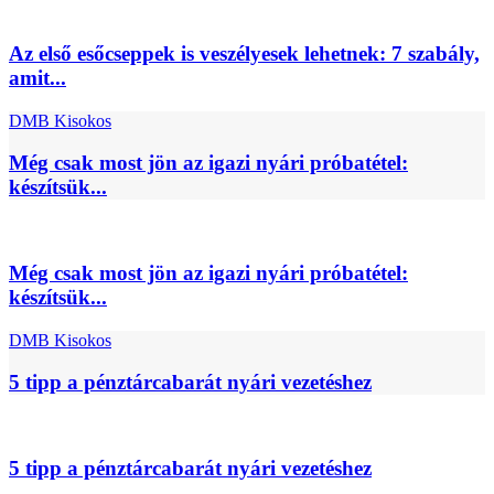
Az első esőcseppek is veszélyesek lehetnek: 7 szabály,
amit...
DMB Kisokos
Még csak most jön az igazi nyári próbatétel:
készítsük...
Még csak most jön az igazi nyári próbatétel:
készítsük...
DMB Kisokos
5 tipp a pénztárcabarát nyári vezetéshez
5 tipp a pénztárcabarát nyári vezetéshez