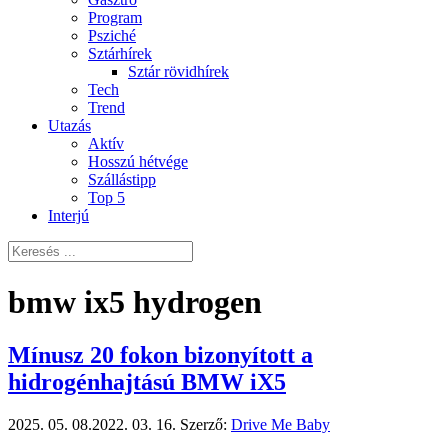
Program
Psziché
Sztárhírek
Sztár rövidhírek
Tech
Trend
Utazás
Aktív
Hosszú hétvége
Szállástipp
Top 5
Interjú
bmw ix5 hydrogen
Mínusz 20 fokon bizonyított a
hidrogénhajtású BMW iX5
2025. 05. 08.
2022. 03. 16.
Szerző:
Drive Me Baby