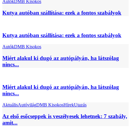
Autók
DMB Kisokos
Kutya autóban szállítása: ezek a fontos szabályok
Kutya autóban szállítása: ezek a fontos szabályok
Autók
DMB Kisokos
Miért alakul ki dugó az autópályán, ha látszólag
nincs...
Miért alakul ki dugó az autópályán, ha látszólag
nincs...
Aktuális
Autóvilág
DMB Kisokos
Hírek
Utazás
Az első esőcseppek is veszélyesek lehetnek: 7 szabály,
amit...