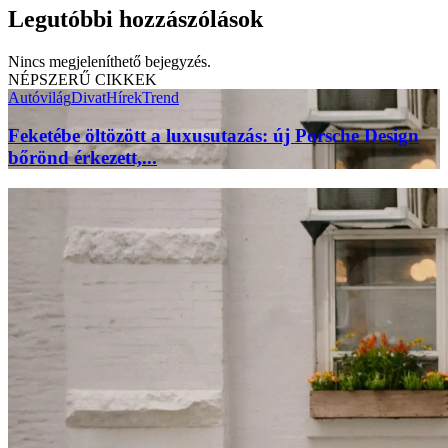
Legutóbbi hozzászólások
Nincs megjeleníthető bejegyzés.
NÉPSZERŰ CIKKEK
Autóvilág
Divat
Hírek
Trend
Feketébe öltözött a luxusutazás: új Porsche Design
bőrönd érkezett,...