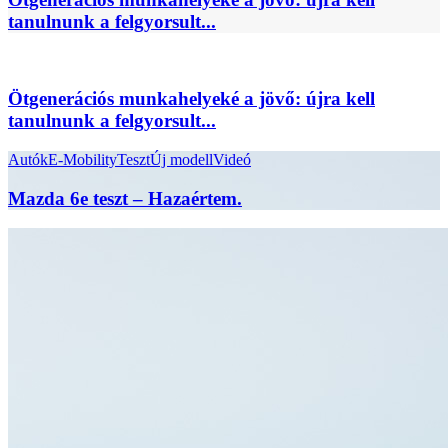
tanulnunk a felgyorsult...
Ötgenerációs munkahelyeké a jövő: újra kell
tanulnunk a felgyorsult...
Autók
E-Mobility
Teszt
Új modell
Videó
Mazda 6e teszt – Hazaértem.