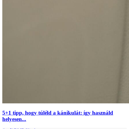
5+1 tipp, hogy túléld a kánikulát: így használd
helyesen...