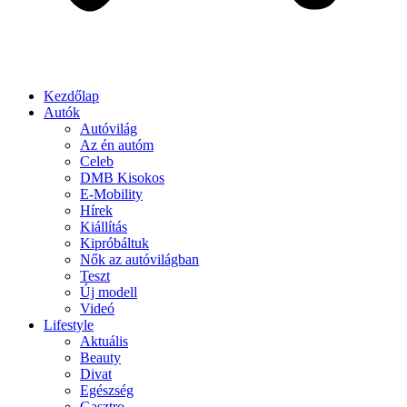
Kezdőlap
Autók
Autóvilág
Az én autóm
Celeb
DMB Kisokos
E-Mobility
Hírek
Kiállítás
Kipróbáltuk
Nők az autóvilágban
Teszt
Új modell
Videó
Lifestyle
Aktuális
Beauty
Divat
Egészség
Gasztro