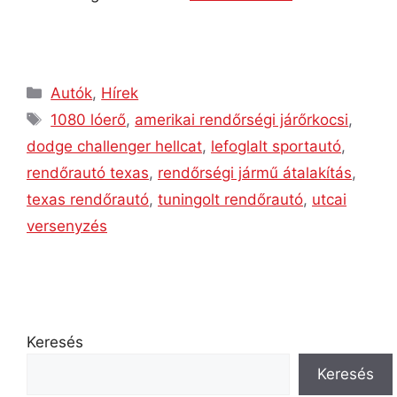
Autók
,
Hírek
1080 lóerő
,
amerikai rendőrségi járőrkocsi
,
dodge challenger hellcat
,
lefoglalt sportautó
,
rendőrautó texas
,
rendőrségi jármű átalakítás
,
texas rendőrautó
,
tuningolt rendőrautó
,
utcai
versenyzés
Keresés
Keresés