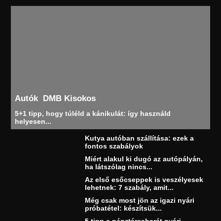
Autók
DMB Kisokos
5+1 tipp, hogy túléld a kánikulát: így használd
helyesen...
Kutya autóban szállítása: ezek a
fontos szabályok
Miért alakul ki dugó az autópályán,
ha látszólag nincs...
Az első esőcseppek is veszélyesek
lehetnek: 7 szabály, amit...
Még csak most jön az igazi nyári
próbatétel: készítsük...