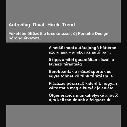
Autóvilág
Divat
Hírek
Trend
Feketébe öltözött a luxusutazás: új Porsche Design
bőrönd érkezett,...
A hétköznapi autórajongó háttérbe
szorulása – amikor az autóipar...
5 tipp, amitől garantáltan elszáll a
tavaszi fáradtság
Berobbantak a mászósportok és
egyre többet költünk túrázásra is
Plázázás pórázzal: kiderült, hogyan
változtatja meg a kutyák jelenléte...
Ötgenerációs munkahelyeké a jövő:
újra kell tanulnunk a felgyorsult...