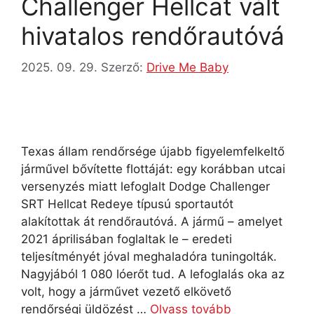
Challenger Hellcat vált
hivatalos rendőrautóvá
2025. 09. 29.
Szerző:
Drive Me Baby
Texas állam rendőrsége újabb figyelemfelkeltő
járművel bővítette flottáját: egy korábban utcai
versenyzés miatt lefoglalt Dodge Challenger
SRT Hellcat Redeye típusú sportautót
alakítottak át rendőrautóvá. A jármű – amelyet
2021 áprilisában foglaltak le – eredeti
teljesítményét jóval meghaladóra tuningolták.
Nagyjából 1 080 lóerőt tud. A lefoglalás oka az
volt, hogy a járművet vezető elkövető
rendőrségi üldözést …
Olvass tovább