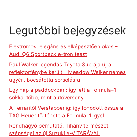
Legutóbbi bejegyzések
Elektromos, elegáns és elképesztően okos –
Audi Q6 Sportback e-tron teszt
Paul Walker legendás Toyota Suprája újra
reflektorfénybe került – Meadow Walker nemes
ügyért bocsátotta sorsolásra
Egy nap a paddockban: így lett a Formula–1
sokkal több, mint autóverseny
A Ferraritól Verstappenig: így fonódott össze a
TAG Heuer története a Formula–1-gyel
Rendhagyó bemutató: Tihany természeti
szépségei az új Suzuki e-VITARÁVAL