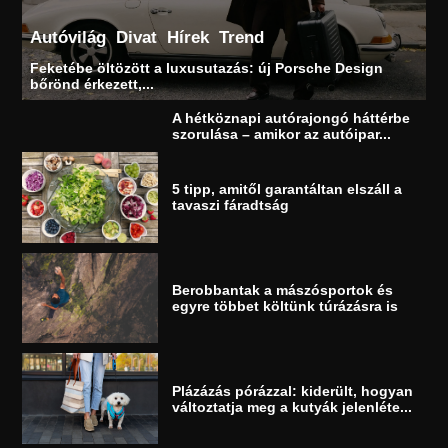
Autóvilág
Divat
Hírek
Trend
Feketébe öltözött a luxusutazás: új Porsche Design
bőrönd érkezett,...
A hétköznapi autórajongó háttérbe
szorulása – amikor az autóipar...
5 tipp, amitől garantáltan elszáll a
tavaszi fáradtság
Berobbantak a mászósportok és
egyre többet költünk túrázásra is
Plázázás pórázzal: kiderült, hogyan
változtatja meg a kutyák jelenléte...