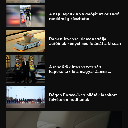
A nap legcukibb videóját az orlandói
rendőrség készítette
Ramen levessel demonstrálja
autóinak kényelmes futását a Nissan
A rendőrök ittas vezetésért
kapcsolták le a magyar James...
Dögös Forma-1-es pilóták lassított
felvételen hódítanak