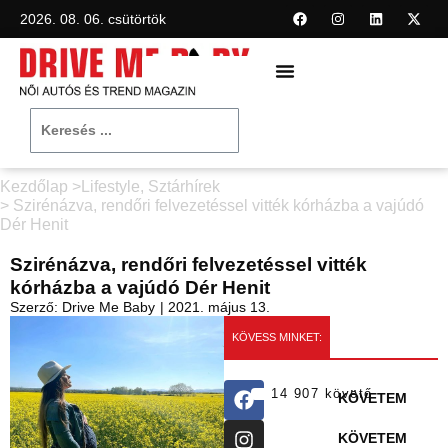
2026. 08. 06. csütörtök
Kezdőlap >
Lifestyle
,
Sztárhírek
> Szirénázva, rendőri felvezetéssel vitték kórházba a vajúdó
Dér Henit
Szirénázva, rendőri felvezetéssel vitték
kórházba a vajúdó Dér Henit
Szerző:
Drive Me Baby
|
2021. május 13.
KÖVESS MINKET:
14 907 követő
KÖVETEM
KÖVETEM