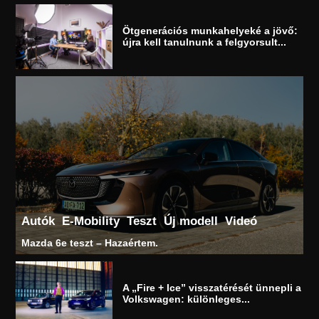
Ötgenerációs munkahelyeké a jövő:
újra kell tanulnunk a felgyorsult...
Autók
E-Mobility
Teszt
Új modell
Videó
Mazda 6e teszt – Hazaértem.
A „Fire + Ice” visszatérését ünnepli a
Volkswagen: különleges...