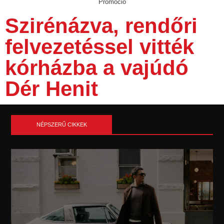
Promóció
Szirénázva, rendőri
felvezetéssel vitték
kórházba a vajúdó
Dér Henit
NÉPSZERŰ CIKKEK