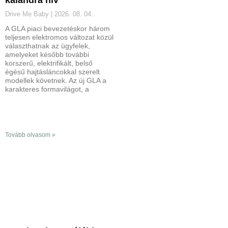
kalandra hív
Drive Me Baby
2026. 08. 04.
A GLA piaci bevezetéskor három
teljesen elektromos változat közül
választhatnak az ügyfelek,
amelyeket később további
korszerű, elektrifikált, belső
égésű hajtásláncokkal szerelt
modellek követnek. Az új GLA a
karakteres formavilágot, a
Tovább olvasom »