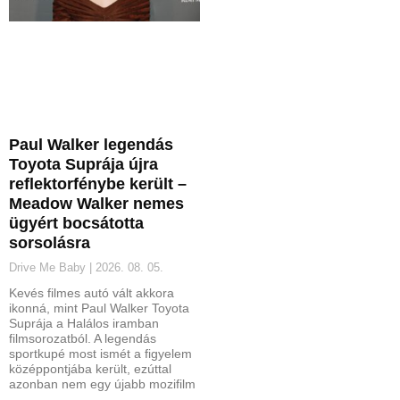
Paul Walker legendás
Toyota Suprája újra
reflektorfénybe került –
Meadow Walker nemes
ügyért bocsátotta
sorsolásra
Drive Me Baby
2026. 08. 05.
Kevés filmes autó vált akkora
ikonná, mint Paul Walker Toyota
Suprája a Halálos iramban
filmsorozatból. A legendás
sportkupé most ismét a figyelem
középpontjába került, ezúttal
azonban nem egy újabb mozifilm