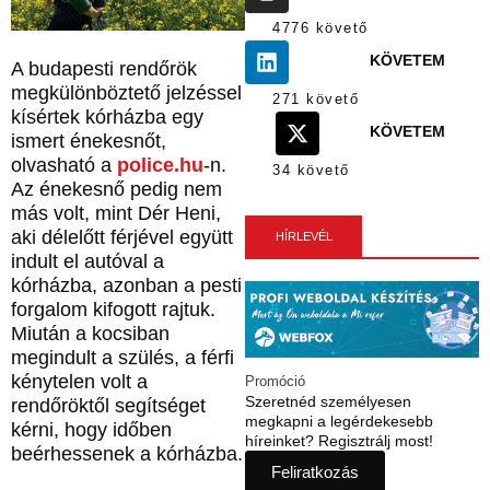
4776 követő
KÖVETEM
A budapesti rendőrök
megkülönböztető jelzéssel
271 követő
kísértek kórházba egy
KÖVETEM
ismert énekesnőt,
olvasható a
police.hu
-n.
34 követő
Az énekesnő pedig nem
más volt, mint Dér Heni,
aki délelőtt férjével együtt
HÍRLEVÉL
indult el autóval a
kórházba, azonban a pesti
forgalom kifogott rajtuk.
Miután a kocsiban
megindult a szülés, a férfi
kénytelen volt a
Promóció
Szeretnéd személyesen
rendőröktől segítséget
megkapni a legérdekesebb
kérni, hogy időben
híreinket? Regisztrálj most!
beérhessenek a kórházba.
Feliratkozás