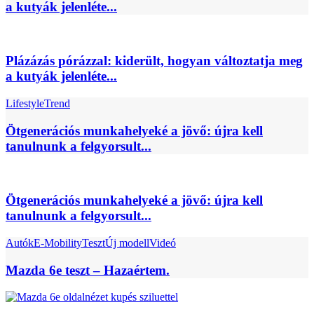
a kutyák jelenléte...
Plázázás pórázzal: kiderült, hogyan változtatja meg
a kutyák jelenléte...
Lifestyle
Trend
Ötgenerációs munkahelyeké a jövő: újra kell
tanulnunk a felgyorsult...
Ötgenerációs munkahelyeké a jövő: újra kell
tanulnunk a felgyorsult...
Autók
E-Mobility
Teszt
Új modell
Videó
Mazda 6e teszt – Hazaértem.