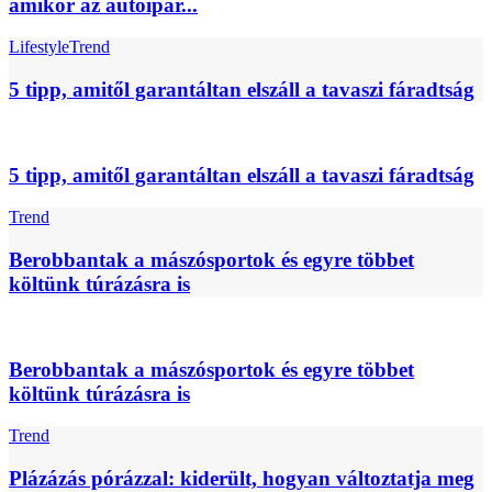
amikor az autóipar...
Lifestyle
Trend
5 tipp, amitől garantáltan elszáll a tavaszi fáradtság
5 tipp, amitől garantáltan elszáll a tavaszi fáradtság
Trend
Berobbantak a mászósportok és egyre többet
költünk túrázásra is
Berobbantak a mászósportok és egyre többet
költünk túrázásra is
Trend
Plázázás pórázzal: kiderült, hogyan változtatja meg