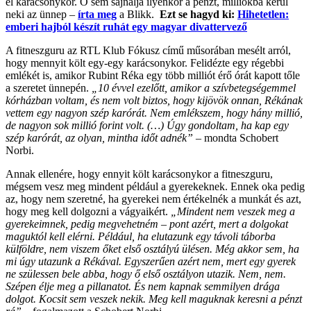
el karácsonykor. Ő sem sajnálja ilyenkor a pénzt, milliókba kerül
neki az ünnep –
írta meg
a Blikk.
Ezt se hagyd ki:
Hihetetlen:
emberi hajból készít ruhát egy magyar divattervező
A fitneszguru az RTL Klub Fókusz című műsorában mesélt arról,
hogy mennyit költ egy-egy karácsonykor. Felidézte egy régebbi
emlékét is, amikor Rubint Réka egy több milliót érő órát kapott tőle
a szeretet ünnepén.
„10 évvel ezelőtt, amikor a szívbetegségemmel
kórházban voltam, és nem volt biztos, hogy kijövök onnan, Rékának
vettem egy nagyon szép karórát. Nem emlékszem, hogy hány millió,
de nagyon sok millió forint volt. (…) Úgy gondoltam, ha kap egy
szép karórát, az olyan, mintha időt adnék”
– mondta Schobert
Norbi.
Annak ellenére, hogy ennyit költ karácsonykor a fitneszguru,
mégsem vesz meg mindent például a gyerekeknek. Ennek oka pedig
az, hogy nem szeretné, ha gyerekei nem értékelnék a munkát és azt,
hogy meg kell dolgozni a vágyaikért.
„Mindent nem veszek meg a
gyerekeimnek, pedig megvehetném – pont azért, mert a dolgokat
maguktól kell elérni. Például, ha elutazunk egy távoli táborba
külföldre, nem viszem őket első osztályú ülésen. Még akkor sem, ha
mi úgy utazunk a Rékával. Egyszerűen azért nem, mert egy gyerek
ne szülessen bele abba, hogy ő első osztályon utazik. Nem, nem.
Szépen élje meg a pillanatot. És nem kapnak semmilyen drága
dolgot. Kocsit sem veszek nekik. Meg kell maguknak keresni a pénzt