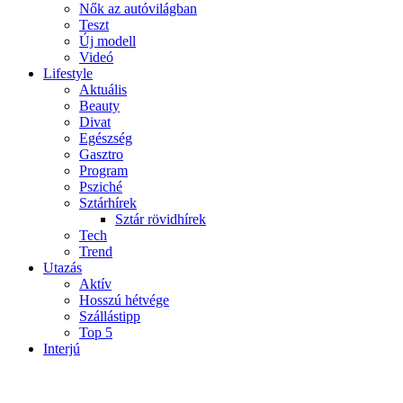
Nők az autóvilágban
Teszt
Új modell
Videó
Lifestyle
Aktuális
Beauty
Divat
Egészség
Gasztro
Program
Psziché
Sztárhírek
Sztár rövidhírek
Tech
Trend
Utazás
Aktív
Hosszú hétvége
Szállástipp
Top 5
Interjú