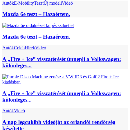
Autók
E-Mobility
Teszt
Új modell
Videó
Mazda 6e teszt – Hazaértem.
Mazda 6e teszt – Hazaértem.
Autók
Celeb
Hírek
Videó
A „Fire + Ice” visszatérését ünnepli a Volkswagen:
különleges...
A „Fire + Ice” visszatérését ünnepli a Volkswagen:
különleges...
Autók
Videó
A nap legcukibb videóját az orlandói rendőrség
készítette