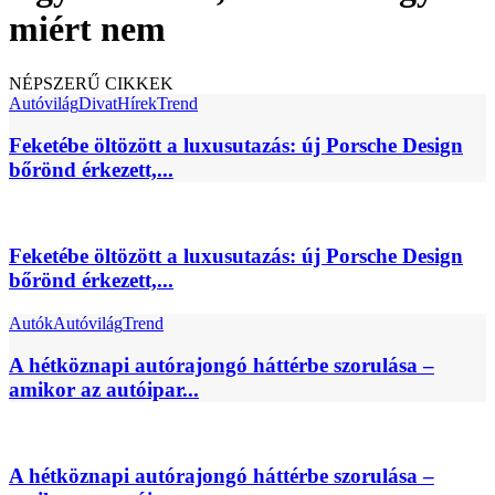
miért nem
NÉPSZERŰ CIKKEK
Autóvilág
Divat
Hírek
Trend
Feketébe öltözött a luxusutazás: új Porsche Design
bőrönd érkezett,...
Feketébe öltözött a luxusutazás: új Porsche Design
bőrönd érkezett,...
Autók
Autóvilág
Trend
A hétköznapi autórajongó háttérbe szorulása –
amikor az autóipar...
A hétköznapi autórajongó háttérbe szorulása –