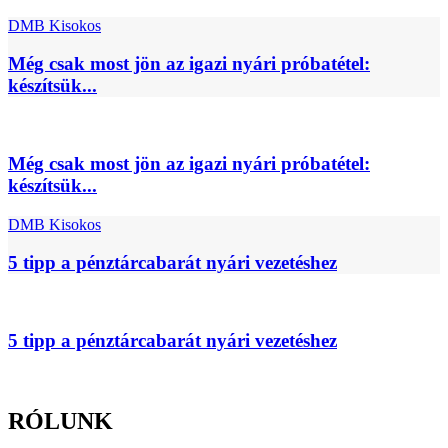
DMB Kisokos
Még csak most jön az igazi nyári próbatétel:
készítsük...
Még csak most jön az igazi nyári próbatétel:
készítsük...
DMB Kisokos
5 tipp a pénztárcabarát nyári vezetéshez
5 tipp a pénztárcabarát nyári vezetéshez
RÓLUNK