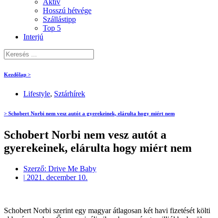
Aktív
Hosszú hétvége
Szállástipp
Top 5
Interjú
Kezdőlap >
Lifestyle
,
Sztárhírek
> Schobert Norbi nem vesz autót a gyerekeinek, elárulta hogy miért nem
Schobert Norbi nem vesz autót a
gyerekeinek, elárulta hogy miért nem
Szerző:
Drive Me Baby
|
2021. december 10.
Schobert Norbi szerint egy magyar átlagosan két havi fizetését költi