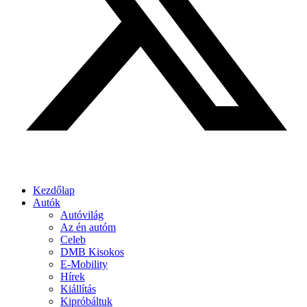
Kezdőlap
Autók
Autóvilág
Az én autóm
Celeb
DMB Kisokos
E-Mobility
Hírek
Kiállítás
Kipróbáltuk