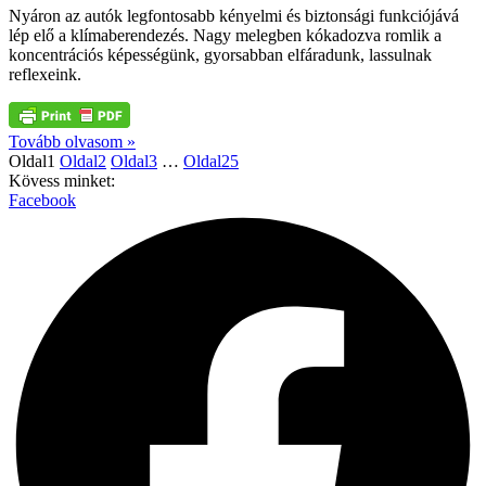
Nyáron az autók legfontosabb kényelmi és biztonsági funkciójává
lép elő a klímaberendezés. Nagy melegben kókadozva romlik a
koncentrációs képességünk, gyorsabban elfáradunk, lassulnak
reflexeink.
Tovább olvasom »
Oldal
1
Oldal
2
Oldal
3
…
Oldal
25
Kövess minket:
Facebook