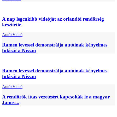
A nap legcukibb videóját az orlandói rendőrség
készítette
Autók
Videó
Ramen levessel demonstrálja autóinak kényelmes
futását a Nissan
Ramen levessel demonstrálja autóinak kényelmes
futását a Nissan
Autók
Videó
A rendőrök ittas vezetésért kapcsolták le a magyar
James...