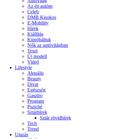
Autóvilág
Az én autóm
Celeb
DMB Kisokos
E-Mobility
Hírek
Kiállítás
Kipróbáltuk
Nők az autóvilágban
Teszt
Új modell
Videó
Lifestyle
Aktuális
Beauty
Divat
Egészség
Gasztro
Program
Psziché
Sztárhírek
Sztár rövidhírek
Tech
Trend
Utazás