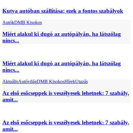
Kutya autóban szállítása: ezek a fontos szabályok
Autók
DMB Kisokos
Miért alakul ki dugó az autópályán, ha látszólag
nincs...
Miért alakul ki dugó az autópályán, ha látszólag
nincs...
Aktuális
Autóvilág
DMB Kisokos
Hírek
Utazás
Az első esőcseppek is veszélyesek lehetnek: 7 szabály,
amit...
Az első esőcseppek is veszélyesek lehetnek: 7 szabály,
amit...