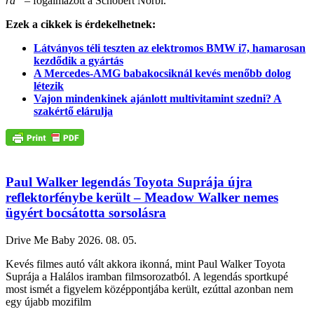
rá”
– fogalmazott a Schobert Norbi.
Ezek a cikkek is érdekelhetnek:
Látványos téli teszten az elektromos BMW i7, hamarosan
kezdődik a gyártás
A Mercedes-AMG babakocsiknál kevés menőbb dolog
létezik
Vajon mindenkinek ajánlott multivitamint szedni? A
szakértő elárulja
Paul Walker legendás Toyota Suprája újra
reflektorfénybe került – Meadow Walker nemes
ügyért bocsátotta sorsolásra
Drive Me Baby
2026. 08. 05.
Kevés filmes autó vált akkora ikonná, mint Paul Walker Toyota
Suprája a Halálos iramban filmsorozatból. A legendás sportkupé
most ismét a figyelem középpontjába került, ezúttal azonban nem
egy újabb mozifilm