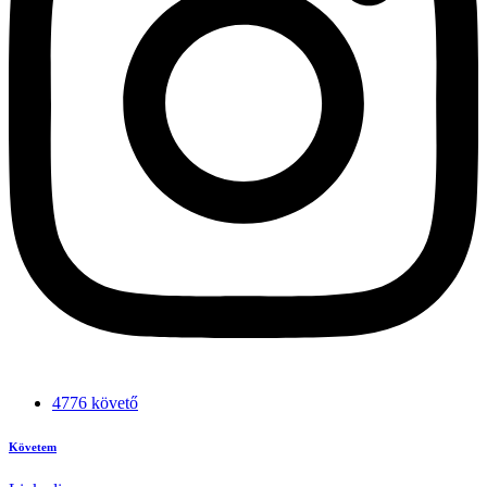
4776 követő
Követem