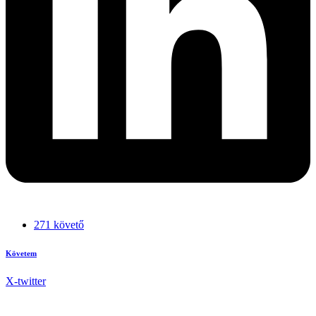
271 követő
Követem
X-twitter