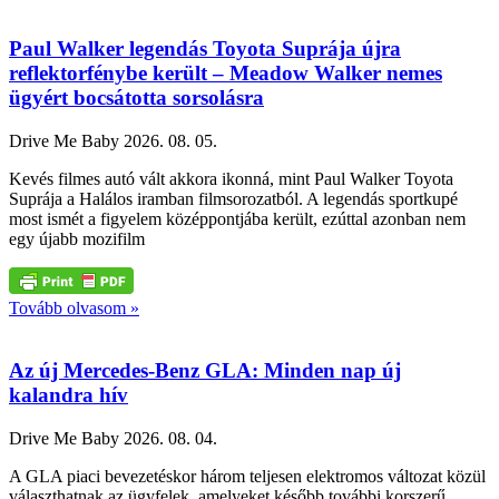
Paul Walker legendás Toyota Suprája újra
reflektorfénybe került – Meadow Walker nemes
ügyért bocsátotta sorsolásra
Drive Me Baby
2026. 08. 05.
Kevés filmes autó vált akkora ikonná, mint Paul Walker Toyota
Suprája a Halálos iramban filmsorozatból. A legendás sportkupé
most ismét a figyelem középpontjába került, ezúttal azonban nem
egy újabb mozifilm
Tovább olvasom »
Az új Mercedes-Benz GLA: Minden nap új
kalandra hív
Drive Me Baby
2026. 08. 04.
A GLA piaci bevezetéskor három teljesen elektromos változat közül
választhatnak az ügyfelek, amelyeket később további korszerű,