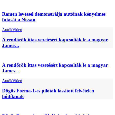
Ramen levessel demonstrálja autóinak kényelmes
futását a Nissan
Autók
Videó
A rendőrök ittas vezetésért kapcsolták le a magyar
James...
A rendőrök ittas vezetésért kapcsolták le a magyar
James...
Autók
Videó
Dögös Forma-1-es pilóták lassított felvételen
hódítanak