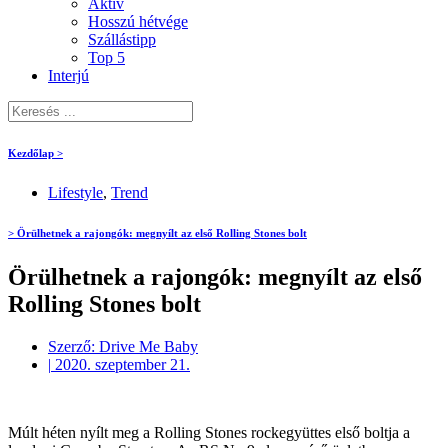
Aktív
Hosszú hétvége
Szállástipp
Top 5
Interjú
Kezdőlap >
Lifestyle
,
Trend
> Örülhetnek a rajongók: megnyílt az első Rolling Stones bolt
Örülhetnek a rajongók: megnyílt az első
Rolling Stones bolt
Szerző:
Drive Me Baby
|
2020. szeptember 21.
Múlt héten nyílt meg a Rolling Stones rockegyüttes első boltja a