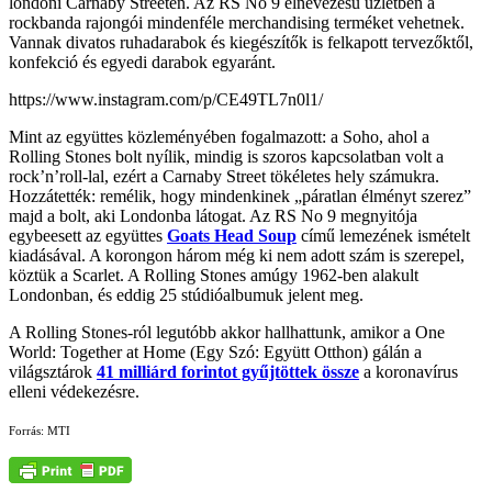
londoni Carnaby Streeten. Az RS No 9 elnevezésű üzletben a
rockbanda rajongói mindenféle merchandising terméket vehetnek.
Vannak divatos ruhadarabok és kiegészítők is felkapott tervezőktől,
konfekció és egyedi darabok egyaránt.
https://www.instagram.com/p/CE49TL7n0l1/
Mint az együttes közleményében fogalmazott: a Soho, ahol a
Rolling Stones bolt nyílik, mindig is szoros kapcsolatban volt a
rock’n’roll-lal, ezért a Carnaby Street tökéletes hely számukra.
Hozzátették: remélik, hogy mindenkinek „páratlan élményt szerez”
majd a bolt, aki Londonba látogat. Az RS No 9 megnyitója
egybeesett az együttes
Goats Head Soup
című lemezének ismételt
kiadásával. A korongon három még ki nem adott szám is szerepel,
köztük a Scarlet. A Rolling Stones amúgy 1962-ben alakult
Londonban, és eddig 25 stúdióalbumuk jelent meg.
A Rolling Stones-ról legutóbb akkor hallhattunk, amikor a One
World: Together at Home (Egy Szó: Együtt Otthon) gálán a
világsztárok
41 milliárd forintot gyűjtöttek össze
a koronavírus
elleni védekezésre.
Forrás: MTI