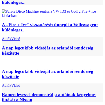
különleges...
A „Fire + Ice” visszatérését ünnepli a Volkswagen:
különleges...
Autók
Videó
A nap legcukibb videóját az orlandói rendőrség
készítette
A nap legcukibb videóját az orlandói rendőrség
készítette
Autók
Videó
Ramen levessel demonstrálja autóinak kényelmes
futását a Nissan