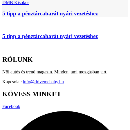
DMB Kisokos
5 tipp a pénztárcabarát nyári vezetéshez
5 tipp a pénztárcabarát nyári vezetéshez
RÓLUNK
Női autós és trend magazin. Minden, ami mozgásban tart.
Kapcsolat:
info@drivemebaby.hu
KÖVESS MINKET
Facebook