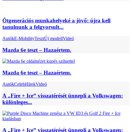
Ötgenerációs munkahelyeké a jövő: újra kell
tanulnunk a felgyorsult...
Autók
E-Mobility
Teszt
Új modell
Videó
Mazda 6e teszt – Hazaértem.
Mazda 6e teszt – Hazaértem.
Autók
Celeb
Hírek
Videó
A „Fire + Ice” visszatérését ünnepli a Volkswagen:
különleges...
A „Fire + Ice” visszatérését ünnepli a Volkswagen: