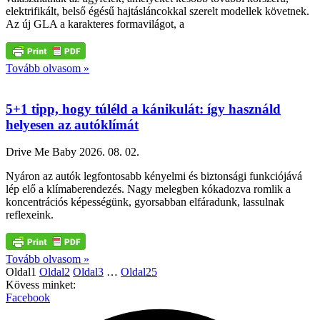
elektrifikált, belső égésű hajtásláncokkal szerelt modellek követnek.
Az új GLA a karakteres formavilágot, a
Tovább olvasom »
5+1 tipp, hogy túléld a kánikulát: így használd
helyesen az autóklímát
Drive Me Baby
2026. 08. 02.
Nyáron az autók legfontosabb kényelmi és biztonsági funkciójává
lép elő a klímaberendezés. Nagy melegben kókadozva romlik a
koncentrációs képességünk, gyorsabban elfáradunk, lassulnak
reflexeink.
Tovább olvasom »
Oldal
1
Oldal
2
Oldal
3
…
Oldal
25
Kövess minket:
Facebook