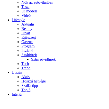
Nők az autóvilágban
Teszt
Új modell
Videó
Lifestyle
Aktuális
Beauty
Divat
Egészség
Gasztro
Program
Psziché
Sztárhírek
Sztár rövidhírek
Tech
Trend
Utazás
Aktív
Hosszú hétvége
Szállástipp
Top 5
Interjú