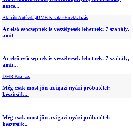
nincs...
Aktuális
Autóvilág
DMB Kisokos
Hírek
Utazás
Az első esőcseppek is veszélyesek lehetnek: 7 szabály,
amit...
Az első esőcseppek is veszélyesek lehetnek: 7 szabály,
amit...
DMB Kisokos
Még csak most jön az igazi nyári próbatétel:
készítsük...
Még csak most jön az igazi nyári próbatétel:
készítsük...