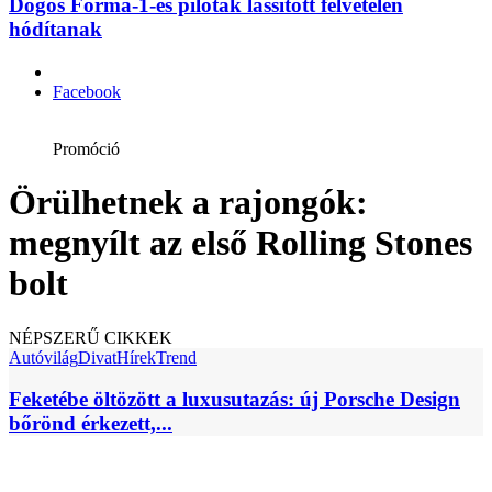
Dögös Forma-1-es pilóták lassított felvételen
hódítanak
Facebook
Promóció
Örülhetnek a rajongók:
megnyílt az első Rolling Stones
bolt
NÉPSZERŰ CIKKEK
Autóvilág
Divat
Hírek
Trend
Feketébe öltözött a luxusutazás: új Porsche Design
bőrönd érkezett,...