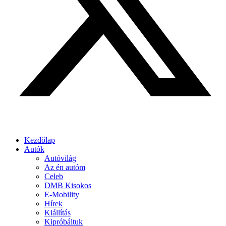
Kezdőlap
Autók
Autóvilág
Az én autóm
Celeb
DMB Kisokos
E-Mobility
Hírek
Kiállítás
Kipróbáltuk