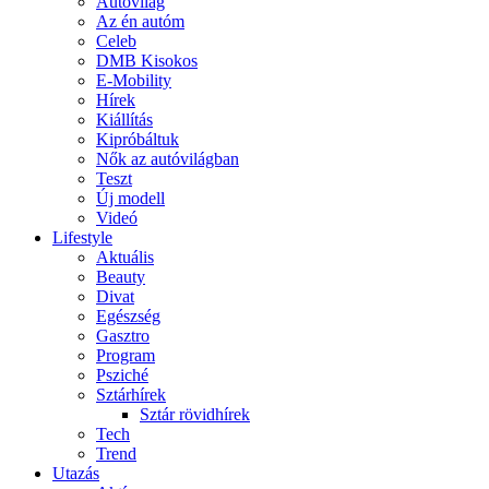
Autóvilág
Az én autóm
Celeb
DMB Kisokos
E-Mobility
Hírek
Kiállítás
Kipróbáltuk
Nők az autóvilágban
Teszt
Új modell
Videó
Lifestyle
Aktuális
Beauty
Divat
Egészség
Gasztro
Program
Psziché
Sztárhírek
Sztár rövidhírek
Tech
Trend
Utazás