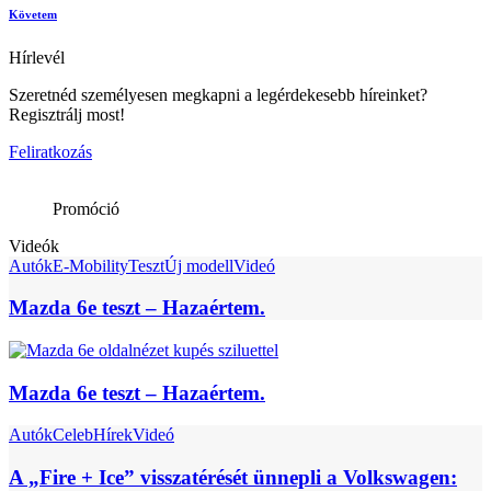
Követem
Hírlevél
Szeretnéd személyesen megkapni a legérdekesebb híreinket?
Regisztrálj most!
Feliratkozás
Promóció
Videók
Autók
E-Mobility
Teszt
Új modell
Videó
Mazda 6e teszt – Hazaértem.
Mazda 6e teszt – Hazaértem.
Autók
Celeb
Hírek
Videó
A „Fire + Ice” visszatérését ünnepli a Volkswagen: