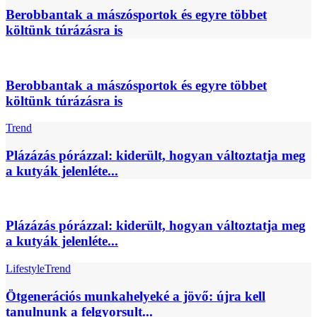
Berobbantak a mászósportok és egyre többet
költünk túrázásra is
Berobbantak a mászósportok és egyre többet
költünk túrázásra is
Trend
Plázázás pórázzal: kiderült, hogyan változtatja meg
a kutyák jelenléte...
Plázázás pórázzal: kiderült, hogyan változtatja meg
a kutyák jelenléte...
Lifestyle
Trend
Ötgenerációs munkahelyeké a jövő: újra kell
tanulnunk a felgyorsult...