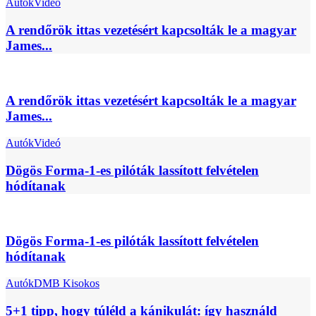
Autók
Videó
A rendőrök ittas vezetésért kapcsolták le a magyar
James...
A rendőrök ittas vezetésért kapcsolták le a magyar
James...
Autók
Videó
Dögös Forma-1-es pilóták lassított felvételen
hódítanak
Dögös Forma-1-es pilóták lassított felvételen
hódítanak
Autók
DMB Kisokos
5+1 tipp, hogy túléld a kánikulát: így használd