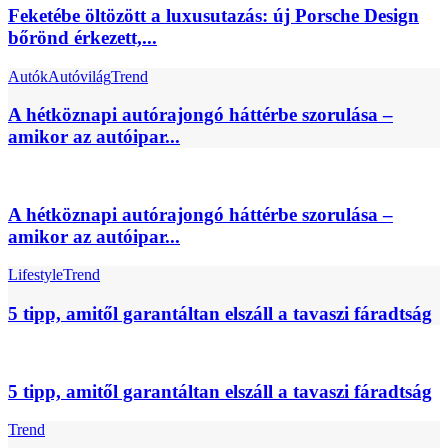
Feketébe öltözött a luxusutazás: új Porsche Design
bőrönd érkezett,...
Autók
Autóvilág
Trend
A hétköznapi autórajongó háttérbe szorulása –
amikor az autóipar...
A hétköznapi autórajongó háttérbe szorulása –
amikor az autóipar...
Lifestyle
Trend
5 tipp, amitől garantáltan elszáll a tavaszi fáradtság
5 tipp, amitől garantáltan elszáll a tavaszi fáradtság
Trend