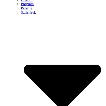
Program
Psziché
Sztárhírek