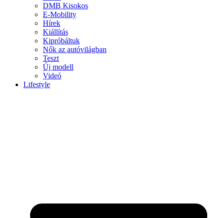
DMB Kisokos
E-Mobility
Hírek
Kiállítás
Kipróbáltuk
Nők az autóvilágban
Teszt
Új modell
Videó
Lifestyle