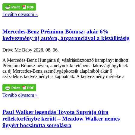
Tovább olvasom »
Mercedes-Benz Prémium Bónusz: akár 6%
kedvezmény új autóra, árgaranciával a kiszállításig
Drive Me Baby
2026. 08. 06.
A Mercedes-Benz Hungária új vásárlásösztönző kampányt indított
Prémium Bónusz néven, amelynek keretében a lakossági ügyfelek
az új Mercedes-Benz személygépkocsik alapárából akár 6
százalékos kedvezményt is kaphatnak. A kedvezmény mértéke a
Tovább olvasom »
Paul Walker legendás Toyota Suprája újra
reflektorfénybe került – Meadow Walker nemes
ügyért bocsátotta sorsolásra