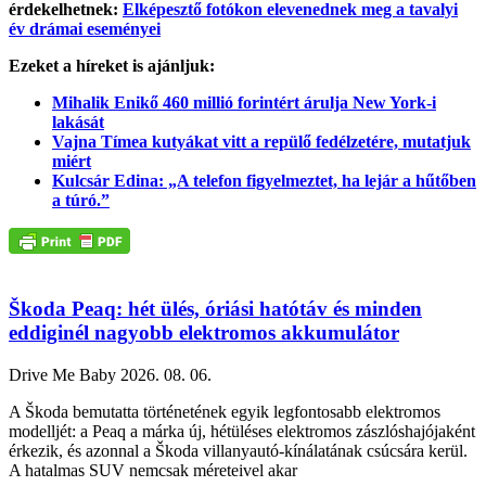
érdekelhetnek:
Elképesztő fotókon elevenednek meg a tavalyi
év drámai eseményei
Ezeket a híreket is ajánljuk:
Mihalik Enikő 460 millió forintért árulja New York-i
lakását
Vajna Tímea kutyákat vitt a repülő fedélzetére, mutatjuk
miért
Kulcsár Edina: „A telefon figyelmeztet, ha lejár a hűtőben
a túró.”
Škoda Peaq: hét ülés, óriási hatótáv és minden
eddiginél nagyobb elektromos akkumulátor
Drive Me Baby
2026. 08. 06.
A Škoda bemutatta történetének egyik legfontosabb elektromos
modelljét: a Peaq a márka új, hétüléses elektromos zászlóshajójaként
érkezik, és azonnal a Škoda villanyautó-kínálatának csúcsára kerül.
A hatalmas SUV nemcsak méreteivel akar