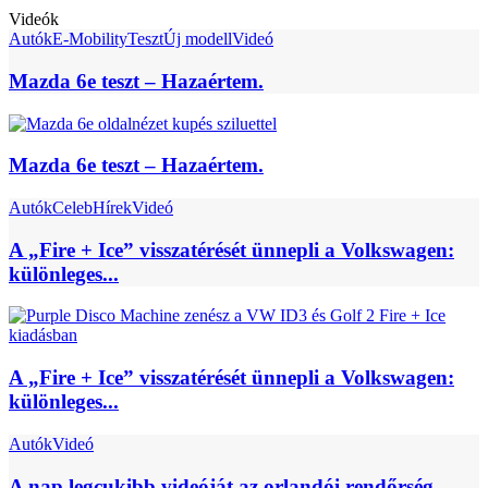
Videók
Autók
E-Mobility
Teszt
Új modell
Videó
Mazda 6e teszt – Hazaértem.
Mazda 6e teszt – Hazaértem.
Autók
Celeb
Hírek
Videó
A „Fire + Ice” visszatérését ünnepli a Volkswagen:
különleges...
A „Fire + Ice” visszatérését ünnepli a Volkswagen:
különleges...
Autók
Videó
A nap legcukibb videóját az orlandói rendőrség