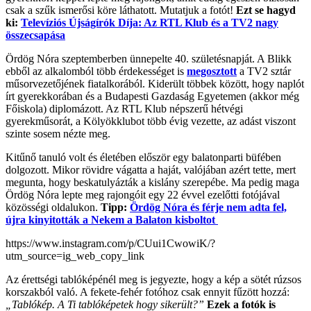
csak a szűk ismerősi köre láthatott. Mutatjuk a fotót!
Ezt se hagyd
ki:
Televíziós Újságírók Díja: Az RTL Klub és a TV2 nagy
összecsapása
Ördög Nóra szeptemberben ünnepelte 40. születésnapját. A Blikk
ebből az alkalomból több érdekességet is
megosztott
a TV2 sztár
műsorvezetőjének fiatalkorából. Kiderült többek között, hogy naplót
írt gyerekkorában és a Budapesti Gazdaság Egyetemen (akkor még
Főiskola) diplomázott. Az RTL Klub népszerű hétvégi
gyerekműsorát, a Kölyökklubot több évig vezette, az adást viszont
szinte sosem nézte meg.
Kitűnő tanuló volt és életében először egy balatonparti büfében
dolgozott. Mikor rövidre vágatta a haját, valójában azért tette, mert
megunta, hogy beskatulyázták a kislány szerepébe. Ma pedig maga
Ördög Nóra lepte meg rajongóit egy 22 évvel ezelőtti fotójával
közösségi oldalukon.
Tipp:
Ördög Nóra és férje nem adta fel,
újra kinyitották a Nekem a Balaton kisboltot
https://www.instagram.com/p/CUui1CwowiK/?
utm_source=ig_web_copy_link
Az érettségi tablóképénél meg is jegyezte, hogy a kép a sötét rúzsos
korszakból való. A fekete-fehér fotóhoz csak ennyit fűzött hozzá:
„Tablókép. A Ti tablóképetek hogy sikerült?”
Ezek a fotók is