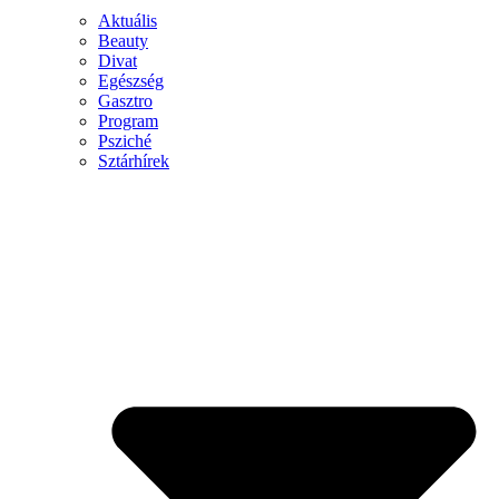
Aktuális
Beauty
Divat
Egészség
Gasztro
Program
Psziché
Sztárhírek