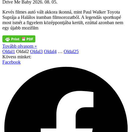
Drive Me Baby
2026. 08. 05.
Kevés filmes autó vált akkora ikonná, mint Paul Walker Toyota
Suprája a Halálos iramban filmsorozatból. A legendás sportkupé
most ismét a figyelem középpontjába került, ezúttal azonban nem
egy újabb mozifilm
Tovább olvasom »
Oldal
1
Oldal
2
Oldal
3
Oldal
4
…
Oldal
25
Kövess minket:
Facebook