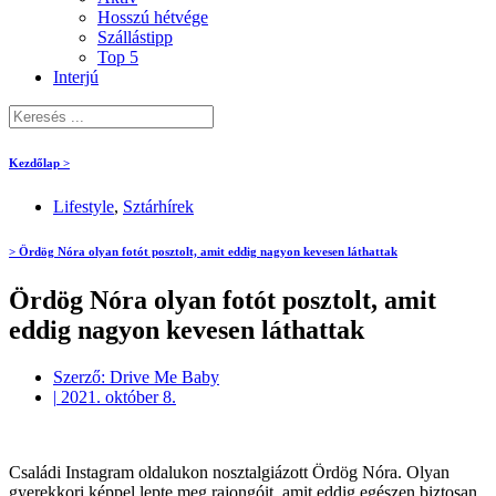
Hosszú hétvége
Szállástipp
Top 5
Interjú
Kezdőlap >
Lifestyle
,
Sztárhírek
> Ördög Nóra olyan fotót posztolt, amit eddig nagyon kevesen láthattak
Ördög Nóra olyan fotót posztolt, amit
eddig nagyon kevesen láthattak
Szerző:
Drive Me Baby
|
2021. október 8.
Családi Instagram oldalukon nosztalgiázott Ördög Nóra. Olyan
gyerekkori képpel lepte meg rajongóit, amit eddig egészen biztosan