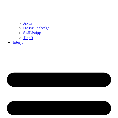
Aktív
Hosszú hétvége
Szállástipp
Top 5
Interjú