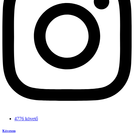
4776 követő
Követem