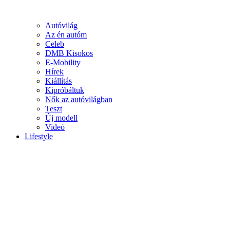
Autóvilág
Az én autóm
Celeb
DMB Kisokos
E-Mobility
Hírek
Kiállítás
Kipróbáltuk
Nők az autóvilágban
Teszt
Új modell
Videó
Lifestyle