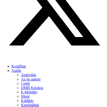
Kezdőlap
Autók
Autóvilág
Az én autóm
Celeb
DMB Kisokos
E-Mobility
Hírek
Kiállítás
Kipróbáltuk