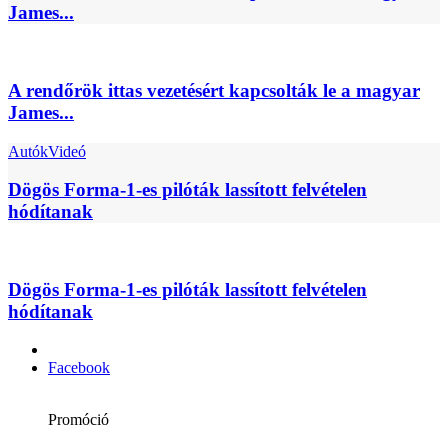
James...
A rendőrök ittas vezetésért kapcsolták le a magyar
James...
Autók
Videó
Dögös Forma-1-es pilóták lassított felvételen
hódítanak
Dögös Forma-1-es pilóták lassított felvételen
hódítanak
Facebook
Promóció