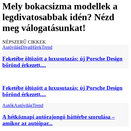
Mely bokacsizma modellek a
legdivatosabbak idén? Nézd
meg válogatásunkat!
NÉPSZERŰ CIKKEK
Autóvilág
Divat
Hírek
Trend
Feketébe öltözött a luxusutazás: új Porsche Design
bőrönd érkezett,...
Feketébe öltözött a luxusutazás: új Porsche Design
bőrönd érkezett,...
Autók
Autóvilág
Trend
A hétköznapi autórajongó háttérbe szorulása –
amikor az autóipar...