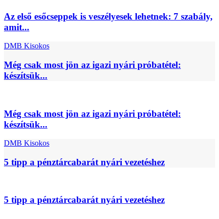
Az első esőcseppek is veszélyesek lehetnek: 7 szabály,
amit...
DMB Kisokos
Még csak most jön az igazi nyári próbatétel:
készítsük...
Még csak most jön az igazi nyári próbatétel:
készítsük...
DMB Kisokos
5 tipp a pénztárcabarát nyári vezetéshez
5 tipp a pénztárcabarát nyári vezetéshez