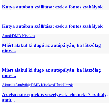
Kutya autóban szállítása: ezek a fontos szabályok
Kutya autóban szállítása: ezek a fontos szabályok
Autók
DMB Kisokos
Miért alakul ki dugó az autópályán, ha látszólag
nincs...
Miért alakul ki dugó az autópályán, ha látszólag
nincs...
Aktuális
Autóvilág
DMB Kisokos
Hírek
Utazás
Az első esőcseppek is veszélyesek lehetnek: 7 szabály,
amit...