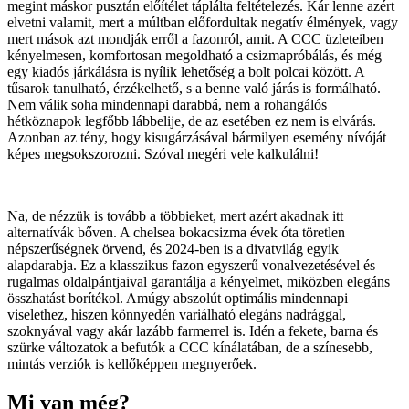
megint máskor pusztán előítélet táplálta feltételezés. Kár lenne azért
elvetni valamit, mert a múltban előfordultak negatív élmények, vagy
mert mások azt mondják erről a fazonról, amit. A CCC üzleteiben
kényelmesen, komfortosan megoldható a csizmapróbálás, és még
egy kiadós járkálásra is nyílik lehetőség a bolt polcai között. A
tűsarok tanulható, érzékelhető, s a benne való járás is formálható.
Nem válik soha mindennapi darabbá, nem a rohangálós
hétköznapok legfőbb lábbelije, de az esetében ez nem is elvárás.
Azonban az tény, hogy kisugárzásával bármilyen esemény nívóját
képes megsokszorozni. Szóval megéri vele kalkulálni!
Na, de nézzük is tovább a többieket, mert azért akadnak itt
alternatívák bőven. A chelsea bokacsizma évek óta töretlen
népszerűségnek örvend, és 2024-ben is a divatvilág egyik
alapdarabja. Ez a klasszikus fazon egyszerű vonalvezetésével és
rugalmas oldalpántjaival garantálja a kényelmet, miközben elegáns
összhatást borítékol. Amúgy abszolút optimális mindennapi
viselethez, hiszen könnyedén variálható elegáns nadrággal,
szoknyával vagy akár lazább farmerrel is. Idén a fekete, barna és
szürke változatok a befutók a CCC kínálatában, de a színesebb,
mintás verziók is kellőképpen megnyerőek.
Mi van még?