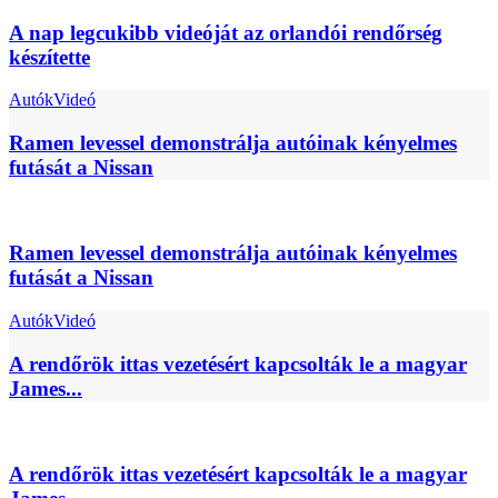
A nap legcukibb videóját az orlandói rendőrség
készítette
Autók
Videó
Ramen levessel demonstrálja autóinak kényelmes
futását a Nissan
Ramen levessel demonstrálja autóinak kényelmes
futását a Nissan
Autók
Videó
A rendőrök ittas vezetésért kapcsolták le a magyar
James...
A rendőrök ittas vezetésért kapcsolták le a magyar