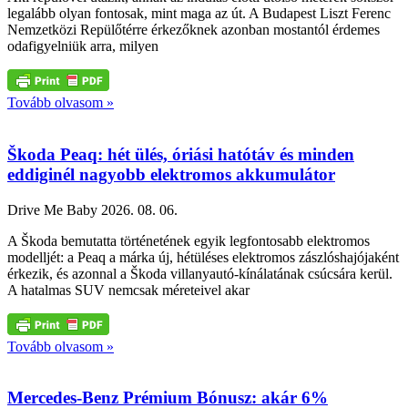
legalább olyan fontosak, mint maga az út. A Budapest Liszt Ferenc
Nemzetközi Repülőtérre érkezőknek azonban mostantól érdemes
odafigyelniük arra, milyen
Tovább olvasom »
Škoda Peaq: hét ülés, óriási hatótáv és minden
eddiginél nagyobb elektromos akkumulátor
Drive Me Baby
2026. 08. 06.
A Škoda bemutatta történetének egyik legfontosabb elektromos
modelljét: a Peaq a márka új, hétüléses elektromos zászlóshajójaként
érkezik, és azonnal a Škoda villanyautó-kínálatának csúcsára kerül.
A hatalmas SUV nemcsak méreteivel akar
Tovább olvasom »
Mercedes-Benz Prémium Bónusz: akár 6%