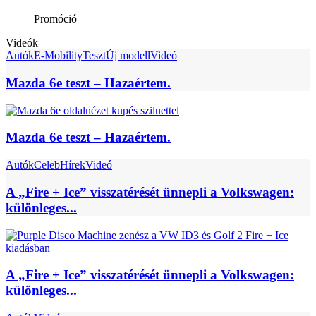
Promóció
Videók
Autók
E-Mobility
Teszt
Új modell
Videó
Mazda 6e teszt – Hazaértem.
Mazda 6e teszt – Hazaértem.
Autók
Celeb
Hírek
Videó
A „Fire + Ice” visszatérését ünnepli a Volkswagen:
különleges...
A „Fire + Ice” visszatérését ünnepli a Volkswagen:
különleges...