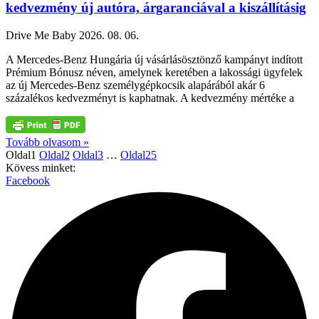
kedvezmény új autóra, árgaranciával a kiszállításig
Drive Me Baby
2026. 08. 06.
A Mercedes-Benz Hungária új vásárlásösztönző kampányt indított
Prémium Bónusz néven, amelynek keretében a lakossági ügyfelek
az új Mercedes-Benz személygépkocsik alapárából akár 6
százalékos kedvezményt is kaphatnak. A kedvezmény mértéke a
Tovább olvasom »
Oldal
1
Oldal
2
Oldal
3
…
Oldal
25
Kövess minket:
Facebook