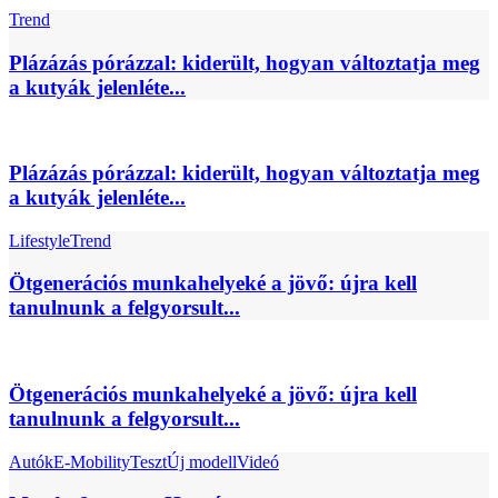
Trend
Plázázás pórázzal: kiderült, hogyan változtatja meg
a kutyák jelenléte...
Plázázás pórázzal: kiderült, hogyan változtatja meg
a kutyák jelenléte...
Lifestyle
Trend
Ötgenerációs munkahelyeké a jövő: újra kell
tanulnunk a felgyorsult...
Ötgenerációs munkahelyeké a jövő: újra kell
tanulnunk a felgyorsult...
Autók
E-Mobility
Teszt
Új modell
Videó