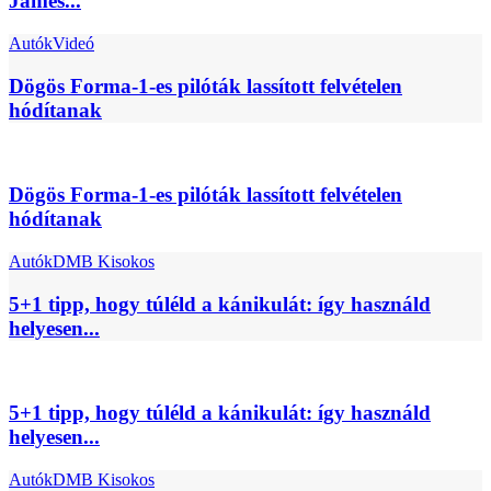
James...
Autók
Videó
Dögös Forma-1-es pilóták lassított felvételen
hódítanak
Dögös Forma-1-es pilóták lassított felvételen
hódítanak
Autók
DMB Kisokos
5+1 tipp, hogy túléld a kánikulát: így használd
helyesen...
5+1 tipp, hogy túléld a kánikulát: így használd
helyesen...
Autók
DMB Kisokos