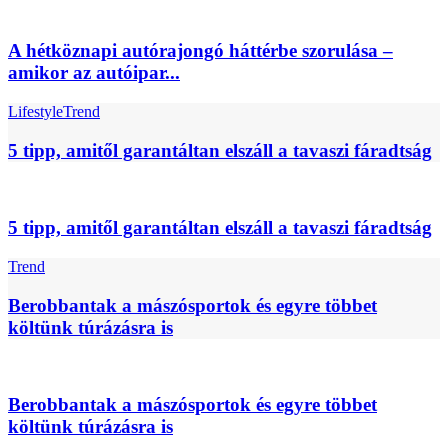
A hétköznapi autórajongó háttérbe szorulása –
amikor az autóipar...
Lifestyle
Trend
5 tipp, amitől garantáltan elszáll a tavaszi fáradtság
5 tipp, amitől garantáltan elszáll a tavaszi fáradtság
Trend
Berobbantak a mászósportok és egyre többet
költünk túrázásra is
Berobbantak a mászósportok és egyre többet
költünk túrázásra is