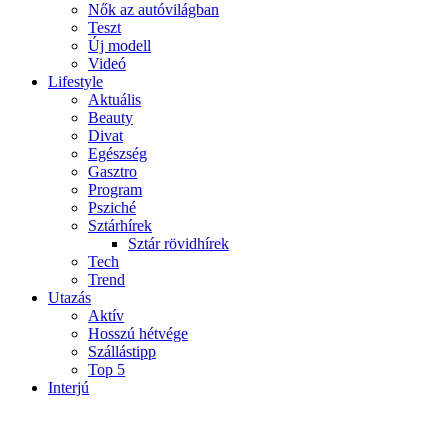
Nők az autóvilágban
Teszt
Új modell
Videó
Lifestyle
Aktuális
Beauty
Divat
Egészség
Gasztro
Program
Psziché
Sztárhírek
Sztár rövidhírek
Tech
Trend
Utazás
Aktív
Hosszú hétvége
Szállástipp
Top 5
Interjú