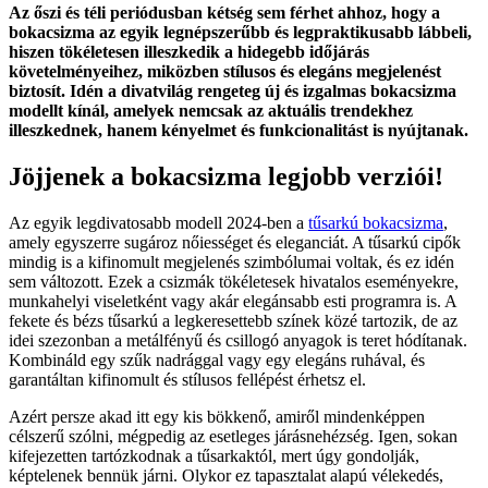
Az őszi és téli periódusban kétség sem férhet ahhoz, hogy a
bokacsizma az egyik legnépszerűbb és legpraktikusabb lábbeli,
hiszen tökéletesen illeszkedik a hidegebb időjárás
követelményeihez, miközben stílusos és elegáns megjelenést
biztosít. Idén a divatvilág rengeteg új és izgalmas bokacsizma
modellt kínál, amelyek nemcsak az aktuális trendekhez
illeszkednek, hanem kényelmet és funkcionalitást is nyújtanak.
Jöjjenek a bokacsizma legjobb verziói!
Az egyik legdivatosabb modell 2024-ben a
tűsarkú bokacsizma
,
amely egyszerre sugároz nőiességet és eleganciát. A tűsarkú cipők
mindig is a kifinomult megjelenés szimbólumai voltak, és ez idén
sem változott. Ezek a csizmák tökéletesek hivatalos eseményekre,
munkahelyi viseletként vagy akár elegánsabb esti programra is. A
fekete és bézs tűsarkú a legkeresettebb színek közé tartozik, de az
idei szezonban a metálfényű és csillogó anyagok is teret hódítanak.
Kombináld egy szűk nadrággal vagy egy elegáns ruhával, és
garantáltan kifinomult és stílusos fellépést érhetsz el.
Azért persze akad itt egy kis bökkenő, amiről mindenképpen
célszerű szólni, mégpedig az esetleges járásnehézség. Igen, sokan
kifejezetten tartózkodnak a tűsarkaktól, mert úgy gondolják,
képtelenek bennük járni. Olykor ez tapasztalat alapú vélekedés,