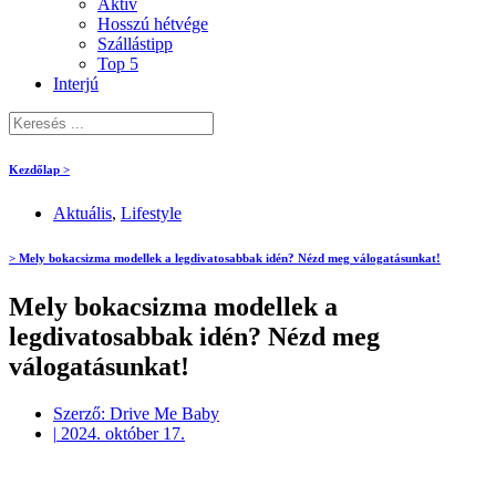
Aktív
Hosszú hétvége
Szállástipp
Top 5
Interjú
Kezdőlap >
Aktuális
,
Lifestyle
> Mely bokacsizma modellek a legdivatosabbak idén? Nézd meg válogatásunkat!
Mely bokacsizma modellek a
legdivatosabbak idén? Nézd meg
válogatásunkat!
Szerző:
Drive Me Baby
|
2024. október 17.