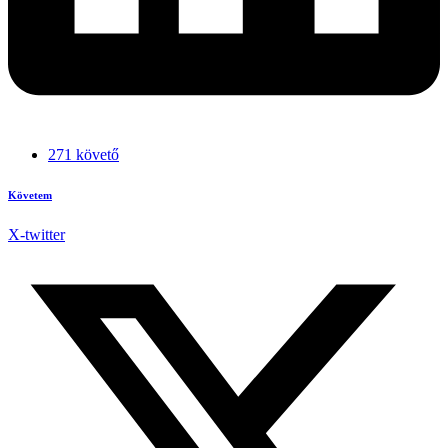
271 követő
Követem
X-twitter