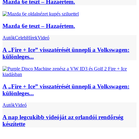
Mazda 6e teszt – Hazaértem.
Mazda 6e teszt – Hazaértem.
Autók
Celeb
Hírek
Videó
A „Fire + Ice” visszatérését ünnepli a Volkswagen:
különleges...
A „Fire + Ice” visszatérését ünnepli a Volkswagen:
különleges...
Autók
Videó
A nap legcukibb videóját az orlandói rendőrség
készítette