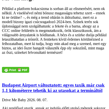
Például a platform bokacsizma is sorban áll az elismerésért, nem ok
nélkül. A viselésével némi bónusz magasságra tehetsz szert – ennek
ki ne örülne? –, és még a trend oltárán is áldozhatsz, mert ez a
modell bizony igazi csúcsragadozó 2024-ben. Színek terén sok
újdonsággal nem szolgálhatunk: a fekete és a barna, ahogy az a
CCC online felületén is megmutatkozik, örök klasszikusok, ám a
világosabb árnyalatok is hódítanak. A bézs és a szürke duója például
letaszíthatatlan a trónról. A fentieken kívül érdemes körülnézned a
felhozatalban, mert ki tudja, hogy min akad meg a szemed, mert egy
biztos, az idei őszre hangolt választék épp oly sokszínű, mint maga
az őszi, színeket felvonultató természet!
Budapest Airport változtatott: egyes taxik már csak
1,1 kilométerre tehetik ki az utasokat a termináltól
Drive Me Baby
2026. 08. 07.
Aki repülővel utazik, annak az indulás előtti utolsó méterek sokszor