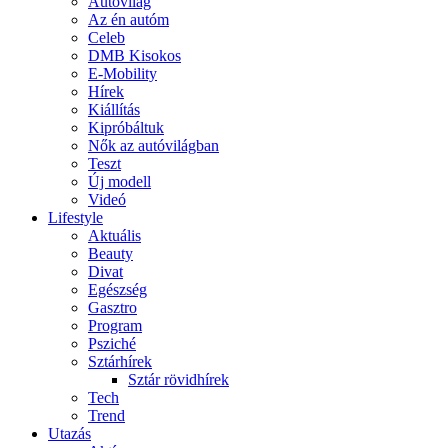
Autóvilág
Az én autóm
Celeb
DMB Kisokos
E-Mobility
Hírek
Kiállítás
Kipróbáltuk
Nők az autóvilágban
Teszt
Új modell
Videó
Lifestyle
Aktuális
Beauty
Divat
Egészség
Gasztro
Program
Psziché
Sztárhírek
Sztár rövidhírek
Tech
Trend
Utazás