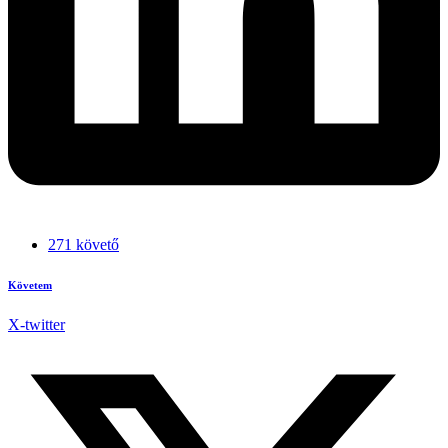
271 követő
Követem
X-twitter