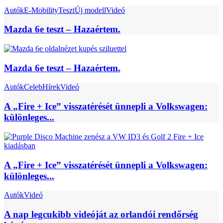
Autók
E-Mobility
Teszt
Új modell
Videó
Mazda 6e teszt – Hazaértem.
Mazda 6e teszt – Hazaértem.
Autók
Celeb
Hírek
Videó
A „Fire + Ice” visszatérését ünnepli a Volkswagen:
különleges...
A „Fire + Ice” visszatérését ünnepli a Volkswagen:
különleges...
Autók
Videó
A nap legcukibb videóját az orlandói rendőrség