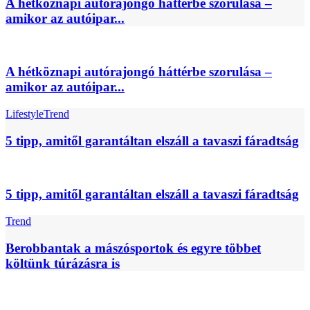
A hétköznapi autórajongó háttérbe szorulása –
amikor az autóipar...
A hétköznapi autórajongó háttérbe szorulása –
amikor az autóipar...
Lifestyle
Trend
5 tipp, amitől garantáltan elszáll a tavaszi fáradtság
5 tipp, amitől garantáltan elszáll a tavaszi fáradtság
Trend
Berobbantak a mászósportok és egyre többet
költünk túrázásra is