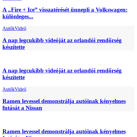
A „Fire + Ice” visszatérését ünnepli a Volkswagen:
különleges...
Autók
Videó
A nap legcukibb videóját az orlandói rendőrség
készítette
A nap legcukibb videóját az orlandói rendőrség
készítette
Autók
Videó
Ramen levessel demonstrálja autóinak kényelmes
futását a Nissan
Ramen levessel demonstrálja autóinak kényelmes