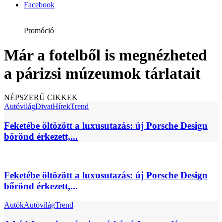
Facebook
Promóció
Már a fotelből is megnézheted
a párizsi múzeumok tárlatait
NÉPSZERŰ CIKKEK
Autóvilág
Divat
Hírek
Trend
Feketébe öltözött a luxusutazás: új Porsche Design
bőrönd érkezett,...
Feketébe öltözött a luxusutazás: új Porsche Design
bőrönd érkezett,...
Autók
Autóvilág
Trend