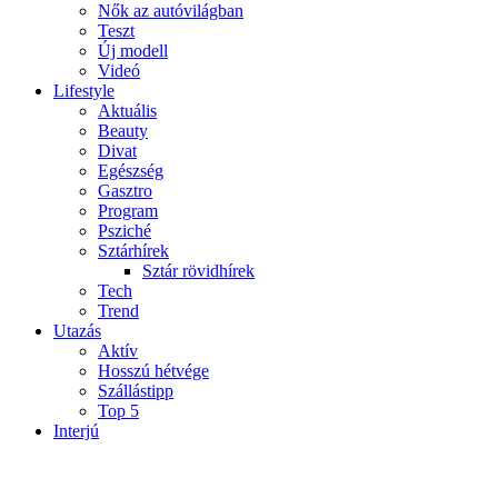
Nők az autóvilágban
Teszt
Új modell
Videó
Lifestyle
Aktuális
Beauty
Divat
Egészség
Gasztro
Program
Psziché
Sztárhírek
Sztár rövidhírek
Tech
Trend
Utazás
Aktív
Hosszú hétvége
Szállástipp
Top 5
Interjú