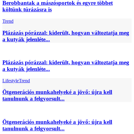
Berobbantak a mászósportok és egyre többet
költünk túrázásra is
Trend
Plázázás pórázzal: kiderült, hogyan változtatja meg
a kutyák jelenléte...
Plázázás pórázzal: kiderült, hogyan változtatja meg
a kutyák jelenléte...
Lifestyle
Trend
Ötgenerációs munkahelyeké a jövő: újra kell
tanulnunk a felgyorsult...
Ötgenerációs munkahelyeké a jövő: újra kell
tanulnunk a felgyorsult...