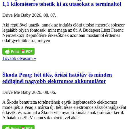
1,1 kilométerre tehetik ki az utasokat a termináltól
Drive Me Baby
2026. 08. 07.
Aki repülővel utazik, annak az indulás előtti utolsó méterek sokszor
legalább olyan fontosak, mint maga az út. A Budapest Liszt Ferenc
Nemzetközi Repülőtérre érkezőknek azonban mostantól érdemes
odafigyelniük arra, milyen
Tovább olvasom »
Škoda Peaq: hét ülés, óriási hatótáv és minden
eddiginél nagyobb elektromos akkumulátor
Drive Me Baby
2026. 08. 06.
A Škoda bemutatta történetének egyik legfontosabb elektromos
modelljét: a Peaq a márka új, hétüléses elektromos zászlóshajójaként
érkezik, és azonnal a Škoda villanyautó-kínálatának csúcsára kerül.
A hatalmas SUV nemcsak méreteivel akar