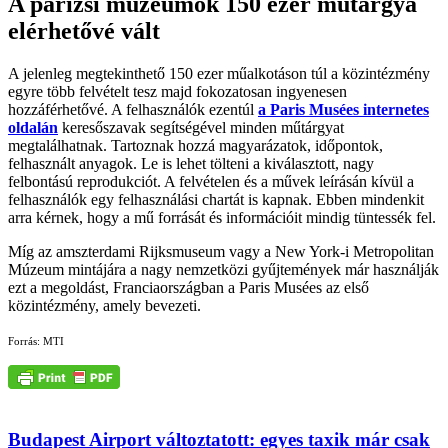
A párizsi múzeumok 150 ezer műtárgya
elérhetővé vált
A jelenleg megtekinthető 150 ezer műalkotáson túl a közintézmény
egyre több felvételt tesz majd fokozatosan ingyenesen
hozzáférhetővé. A felhasználók ezentúl
a Paris Musées internetes
oldalán
keresőszavak segítségével minden műtárgyat
megtalálhatnak. Tartoznak hozzá magyarázatok, időpontok,
felhasznált anyagok. Le is lehet tölteni a kiválasztott, nagy
felbontású reprodukciót. A felvételen és a művek leírásán kívül a
felhasználók egy felhasználási chartát is kapnak. Ebben mindenkit
arra kérnek, hogy a mű forrását és információit mindig tüntessék fel.
Míg az amszterdami Rijksmuseum vagy a New York-i Metropolitan
Múzeum mintájára a nagy nemzetközi gyűjtemények már használják
ezt a megoldást, Franciaországban a Paris Musées az első
közintézmény, amely bevezeti.
Forrás: MTI
Budapest Airport változtatott: egyes taxik már csak