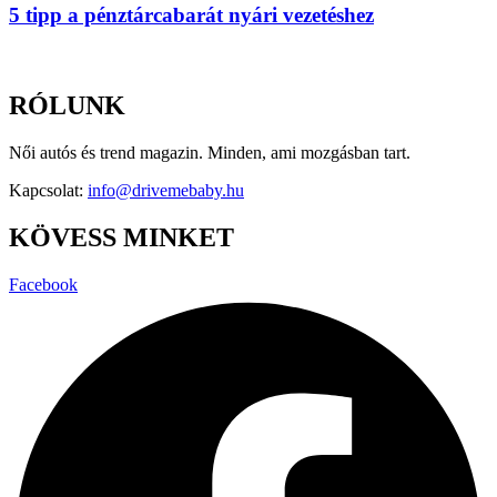
5 tipp a pénztárcabarát nyári vezetéshez
RÓLUNK
Női autós és trend magazin. Minden, ami mozgásban tart.
Kapcsolat:
info@drivemebaby.hu
KÖVESS MINKET
Facebook