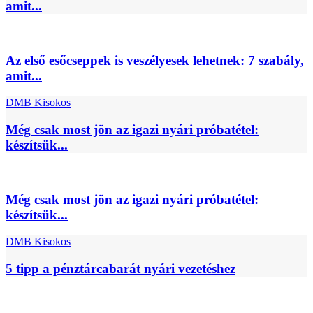
amit...
Az első esőcseppek is veszélyesek lehetnek: 7 szabály,
amit...
DMB Kisokos
Még csak most jön az igazi nyári próbatétel:
készítsük...
Még csak most jön az igazi nyári próbatétel:
készítsük...
DMB Kisokos
5 tipp a pénztárcabarát nyári vezetéshez