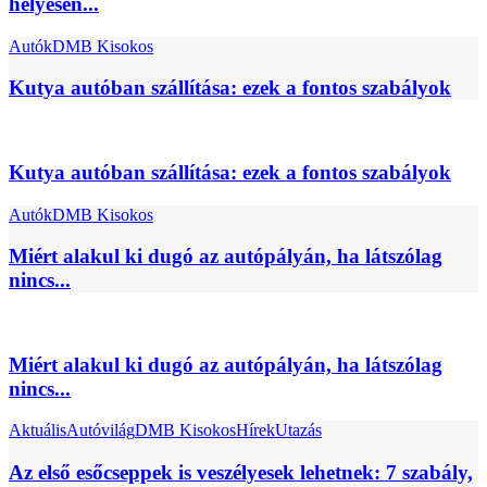
helyesen...
Autók
DMB Kisokos
Kutya autóban szállítása: ezek a fontos szabályok
Kutya autóban szállítása: ezek a fontos szabályok
Autók
DMB Kisokos
Miért alakul ki dugó az autópályán, ha látszólag
nincs...
Miért alakul ki dugó az autópályán, ha látszólag
nincs...
Aktuális
Autóvilág
DMB Kisokos
Hírek
Utazás
Az első esőcseppek is veszélyesek lehetnek: 7 szabály,