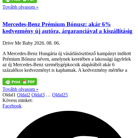
Tovább olvasom »
Mercedes-Benz Prémium Bónusz: akár 6%
kedvezmény új autóra, árgaranciával a kiszállításig
Drive Me Baby
2026. 08. 06.
A Mercedes-Benz Hungária új vásárlásösztönző kampányt indított
Prémium Bónusz néven, amelynek keretében a lakossági ügyfelek
az új Mercedes-Benz személygépkocsik alapárából akár 6
százalékos kedvezményt is kaphatnak. A kedvezmény mértéke a
Tovább olvasom »
Oldal
1
Oldal
2
Oldal
3
…
Oldal
25
Kövess minket:
Facebook