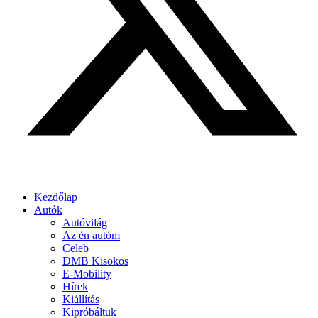
Kezdőlap
Autók
Autóvilág
Az én autóm
Celeb
DMB Kisokos
E-Mobility
Hírek
Kiállítás
Kipróbáltuk