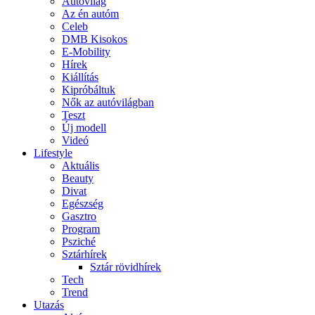
Autóvilág
Az én autóm
Celeb
DMB Kisokos
E-Mobility
Hírek
Kiállítás
Kipróbáltuk
Nők az autóvilágban
Teszt
Új modell
Videó
Lifestyle
Aktuális
Beauty
Divat
Egészség
Gasztro
Program
Psziché
Sztárhírek
Sztár rövidhírek
Tech
Trend
Utazás