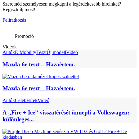
Szeretnéd személyesen megkapni a legérdekesebb híreinket?
Regisztrálj most!
Feliratkozás
Promóció
Videók
Autók
E-Mobility
Teszt
Új modell
Videó
Mazda 6e teszt – Hazaértem.
Mazda 6e teszt – Hazaértem.
Autók
Celeb
Hírek
Videó
A „Fire + Ice” visszatérését ünnepli a Volkswagen:
különleges...