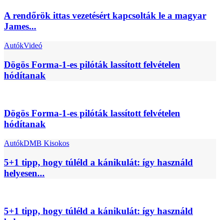
A rendőrök ittas vezetésért kapcsolták le a magyar
James...
Autók
Videó
Dögös Forma-1-es pilóták lassított felvételen
hódítanak
Dögös Forma-1-es pilóták lassított felvételen
hódítanak
Autók
DMB Kisokos
5+1 tipp, hogy túléld a kánikulát: így használd
helyesen...
5+1 tipp, hogy túléld a kánikulát: így használd