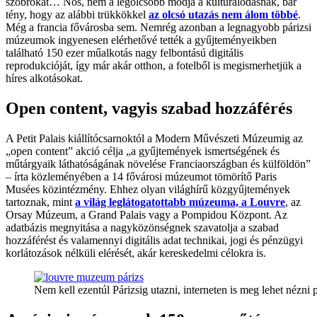
szobrokat… Nos, nem a legolcsóbb módja a kulturálódásnak, bár
tény, hogy az alábbi trükkökkel
az olcsó utazás nem álom többé
.
Még a francia fővárosba sem. Nemrég azonban a legnagyobb párizsi
múzeumok ingyenesen elérhetővé tették a gyűjteményeikben
található 150 ezer műalkotás nagy felbontású digitális
reprodukcióját, így már akár otthon, a fotelből is megismerhetjük a
híres alkotásokat.
Open content, vagyis szabad hozzáférés
A Petit Palais kiállítócsarnoktól a Modern Művészeti Múzeumig az
„open content” akció célja „a gyűjtemények ismertségének és
műtárgyaik láthatóságának növelése Franciaországban és külföldön”
– írta közleményében a 14 fővárosi múzeumot tömörítő Paris
Musées közintézmény. Ehhez olyan világhírű közgyűjtemények
tartoznak, mint
a világ leglátogatottabb múzeuma, a Louvre
, az
Orsay Múzeum, a Grand Palais vagy a Pompidou Központ. Az
adatbázis megnyitása a nagyközönségnek szavatolja a szabad
hozzáférést és valamennyi digitális adat technikai, jogi és pénzügyi
korlátozások nélküli elérését, akár kereskedelmi célokra is.
Nem kell ezentúl Párizsig utazni, interneten is meg lehet nézni