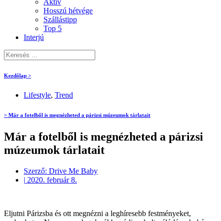
Aktív
Hosszú hétvége
Szállástipp
Top 5
Interjú
Kezdőlap >
Lifestyle
,
Trend
> Már a fotelből is megnézheted a párizsi múzeumok tárlatait
Már a fotelből is megnézheted a párizsi
múzeumok tárlatait
Szerző:
Drive Me Baby
|
2020. február 8.
Eljutni Párizsba és ott megnézni a leghíresebb festményeket,