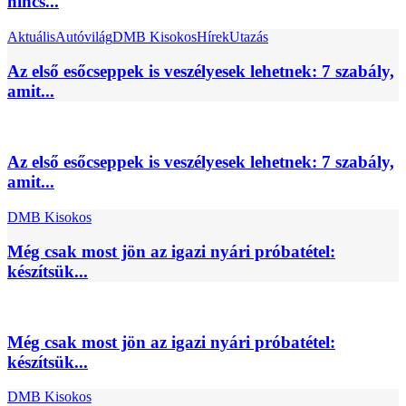
nincs...
Aktuális
Autóvilág
DMB Kisokos
Hírek
Utazás
Az első esőcseppek is veszélyesek lehetnek: 7 szabály,
amit...
Az első esőcseppek is veszélyesek lehetnek: 7 szabály,
amit...
DMB Kisokos
Még csak most jön az igazi nyári próbatétel:
készítsük...
Még csak most jön az igazi nyári próbatétel:
készítsük...
DMB Kisokos