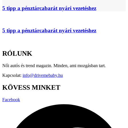
5 tipp a pénztárcabarát nyári vezetéshez
5 tipp a pénztárcabarát nyári vezetéshez
RÓLUNK
Női autós és trend magazin. Minden, ami mozgásban tart.
Kapcsolat:
info@drivemebaby.hu
KÖVESS MINKET
Facebook