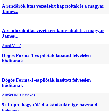
A rendőrök ittas vezetésért kapcsolták le a magyar
James...
A rendőrök ittas vezetésért kapcsolták le a magyar
James...
Autók
Videó
Dögös Forma-1-es pilóták lassított felvételen
hódítanak
Dögös Forma-1-es pilóták lassított felvételen
hódítanak
Autók
DMB Kisokos
5+1 tipp, hogy túléld a kánikulát: így használd
helyesen...