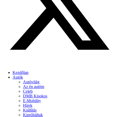
Kezdőlap
Autók
Autóvilág
Az én autóm
Celeb
DMB Kisokos
E-Mobility
Hírek
Kiállítás
Kipróbáltuk