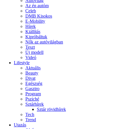
Autóvilág
Az én autóm
Celeb
DMB Kisokos
E-Mobility
Hírek
Kiállítás
Kipróbáltuk
Nők az autóvilágban
Teszt
Új modell
Videó
Lifestyle
Aktuális
Beauty
Divat
Egészség
Gasztro
Program
Psziché
Sztárhírek
Sztár rövidhírek
Tech
Trend
Utazás