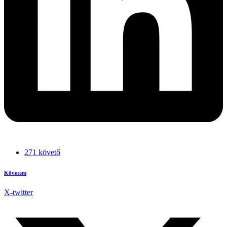
271 követő
Követem
X-twitter