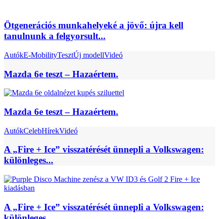
Ötgenerációs munkahelyeké a jövő: újra kell
tanulnunk a felgyorsult...
Autók
E-Mobility
Teszt
Új modell
Videó
Mazda 6e teszt – Hazaértem.
Mazda 6e teszt – Hazaértem.
Autók
Celeb
Hírek
Videó
A „Fire + Ice” visszatérését ünnepli a Volkswagen:
különleges...
A „Fire + Ice” visszatérését ünnepli a Volkswagen:
különleges...