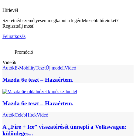
Hírlevél
Szeretnéd személyesen megkapni a legérdekesebb híreinket?
Regisztrálj most!
Feliratkozás
Promóció
Videók
Autók
E-Mobility
Teszt
Új modell
Videó
Mazda 6e teszt – Hazaértem.
Mazda 6e teszt – Hazaértem.
Autók
Celeb
Hírek
Videó
A „Fire + Ice” visszatérését ünnepli a Volkswagen:
különleges...