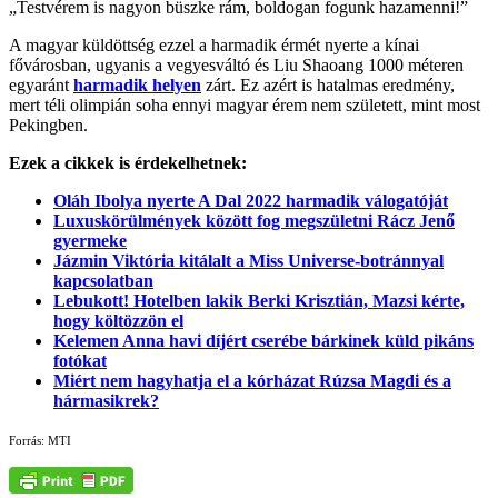
„Testvérem is nagyon büszke rám, boldogan fogunk hazamenni!”
A magyar küldöttség ezzel a harmadik érmét nyerte a kínai
fővárosban, ugyanis a vegyesváltó és Liu Shaoang 1000 méteren
egyaránt
harmadik helyen
zárt. Ez azért is hatalmas eredmény,
mert téli olimpián soha ennyi magyar érem nem született, mint most
Pekingben.
Ezek a cikkek is érdekelhetnek:
Oláh Ibolya nyerte A Dal 2022 harmadik válogatóját
Luxuskörülmények között fog megszületni Rácz Jenő
gyermeke
Jázmin Viktória kitálalt a Miss Universe-botránnyal
kapcsolatban
Lebukott! Hotelben lakik Berki Krisztián, Mazsi kérte,
hogy költözzön el
Kelemen Anna havi díjért cserébe bárkinek küld pikáns
fotókat
Miért nem hagyhatja el a kórházat Rúzsa Magdi és a
hármasikrek?
Forrás: MTI