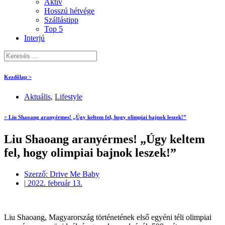
Aktív
Hosszú hétvége
Szállástipp
Top 5
Interjú
Kezdőlap >
Aktuális
,
Lifestyle
> Liu Shaoang aranyérmes! „Úgy keltem fel, hogy olimpiai bajnok leszek!”
Liu Shaoang aranyérmes! „Úgy keltem
fel, hogy olimpiai bajnok leszek!”
Szerző:
Drive Me Baby
|
2022. február 13.
Liu Shaoang, Magyarország történetének első egyéni téli olimpiai