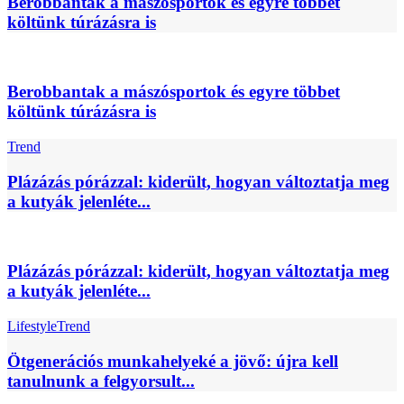
Berobbantak a mászósportok és egyre többet
költünk túrázásra is
Berobbantak a mászósportok és egyre többet
költünk túrázásra is
Trend
Plázázás pórázzal: kiderült, hogyan változtatja meg
a kutyák jelenléte...
Plázázás pórázzal: kiderült, hogyan változtatja meg
a kutyák jelenléte...
Lifestyle
Trend
Ötgenerációs munkahelyeké a jövő: újra kell
tanulnunk a felgyorsult...