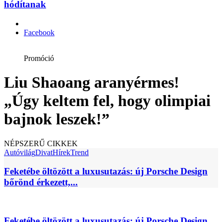
hódítanak
Facebook
Promóció
Liu Shaoang aranyérmes!
„Úgy keltem fel, hogy olimpiai
bajnok leszek!”
NÉPSZERŰ CIKKEK
Autóvilág
Divat
Hírek
Trend
Feketébe öltözött a luxusutazás: új Porsche Design
bőrönd érkezett,...
Feketébe öltözött a luxusutazás: új Porsche Design