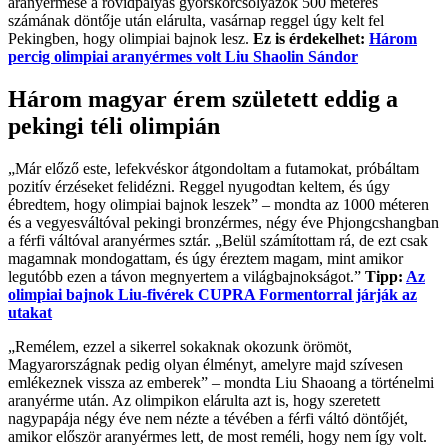
aranyérmese a rövidpályás gyorskorcsolyázók 500 méteres
számának döntője után elárulta, vasárnap reggel úgy kelt fel
Pekingben, hogy olimpiai bajnok lesz.
Ez is érdekelhet:
Három
percig olimpiai aranyérmes volt Liu Shaolin Sándor
Három magyar érem született eddig a
pekingi téli olimpián
„Már előző este, lefekvéskor átgondoltam a futamokat, próbáltam
pozitív érzéseket felidézni. Reggel nyugodtan keltem, és úgy
ébredtem, hogy olimpiai bajnok leszek” – mondta az 1000 méteren
és a vegyesváltóval pekingi bronzérmes, négy éve Phjongcshangban
a férfi váltóval aranyérmes sztár. „Belül számítottam rá, de ezt csak
magamnak mondogattam, és úgy éreztem magam, mint amikor
legutóbb ezen a távon megnyertem a világbajnokságot.”
Tipp:
Az
olimpiai bajnok Liu-fivérek CUPRA Formentorral járják az
utakat
„Remélem, ezzel a sikerrel sokaknak okozunk örömöt,
Magyarországnak pedig olyan élményt, amelyre majd szívesen
emlékeznek vissza az emberek” – mondta Liu Shaoang a történelmi
aranyérme után. Az olimpikon elárulta azt is, hogy szeretett
nagypapája négy éve nem nézte a tévében a férfi váltó döntőjét,
amikor először aranyérmes lett, de most reméli, hogy nem így volt.