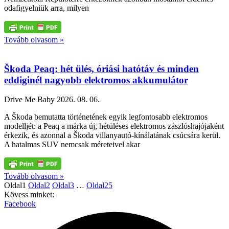
odafigyelniük arra, milyen
Tovább olvasom »
Škoda Peaq: hét ülés, óriási hatótáv és minden
eddiginél nagyobb elektromos akkumulátor
Drive Me Baby
2026. 08. 06.
A Škoda bemutatta történetének egyik legfontosabb elektromos
modelljét: a Peaq a márka új, hétüléses elektromos zászlóshajójaként
érkezik, és azonnal a Škoda villanyautó-kínálatának csúcsára kerül.
A hatalmas SUV nemcsak méreteivel akar
Tovább olvasom »
Oldal
1
Oldal
2
Oldal
3
…
Oldal
25
Kövess minket:
Facebook