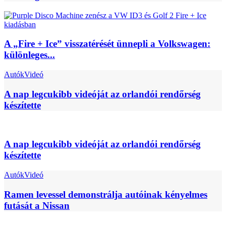
A „Fire + Ice” visszatérését ünnepli a Volkswagen:
különleges...
Autók
Videó
A nap legcukibb videóját az orlandói rendőrség
készítette
A nap legcukibb videóját az orlandói rendőrség
készítette
Autók
Videó
Ramen levessel demonstrálja autóinak kényelmes
futását a Nissan