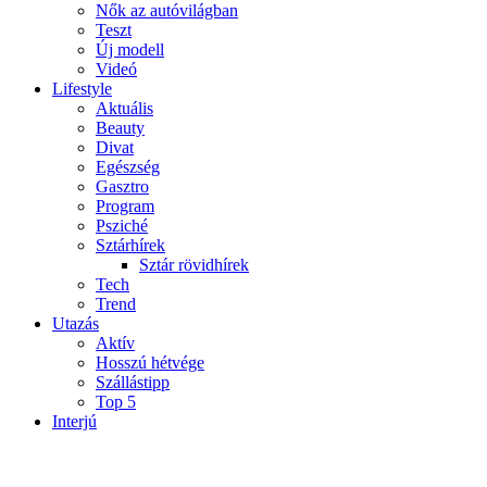
Nők az autóvilágban
Teszt
Új modell
Videó
Lifestyle
Aktuális
Beauty
Divat
Egészség
Gasztro
Program
Psziché
Sztárhírek
Sztár rövidhírek
Tech
Trend
Utazás
Aktív
Hosszú hétvége
Szállástipp
Top 5
Interjú