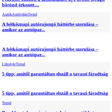
bőrönd érkezett,...
Autók
Autóvilág
Trend
A hétköznapi autórajongó háttérbe szorulása –
amikor az autóipar...
A hétköznapi autórajongó háttérbe szorulása –
amikor az autóipar...
Lifestyle
Trend
5 tipp, amitől garantáltan elszáll a tavaszi fáradtság
5 tipp, amitől garantáltan elszáll a tavaszi fáradtság
Trend