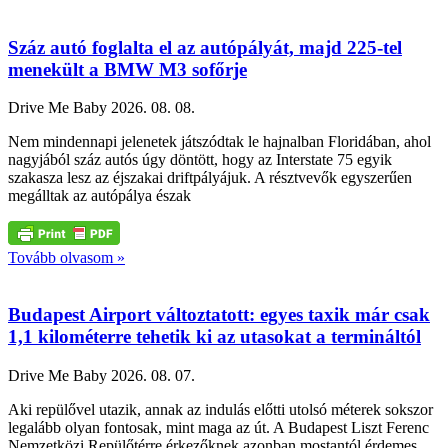
Száz autó foglalta el az autópályát, majd 225-tel
menekült a BMW M3 sofőrje
Drive Me Baby
2026. 08. 08.
Nem mindennapi jelenetek játszódtak le hajnalban Floridában, ahol
nagyjából száz autós úgy döntött, hogy az Interstate 75 egyik
szakasza lesz az éjszakai driftpályájuk. A résztvevők egyszerűen
megálltak az autópálya észak
Tovább olvasom »
Budapest Airport változtatott: egyes taxik már csak
1,1 kilométerre tehetik ki az utasokat a termináltól
Drive Me Baby
2026. 08. 07.
Aki repülővel utazik, annak az indulás előtti utolsó méterek sokszor
legalább olyan fontosak, mint maga az út. A Budapest Liszt Ferenc
Nemzetközi Repülőtérre érkezőknek azonban mostantól érdemes