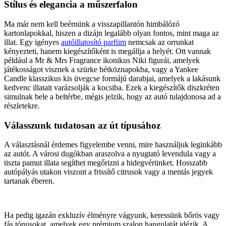
Stílus és elegancia a műszerfalon
Ma már nem kell beérnünk a visszapillantón himbálózó
kartonlapokkal, hiszen a dizájn legalább olyan fontos, mint maga az
illat. Egy igényes
autóillatosító parfüm
nemcsak az orrunkat
kényezteti, hanem kiegészítőként is megállja a helyét. Ott vannak
például a Mr & Mrs Fragrance ikonikus Niki figurái, amelyek
játékosságot visznek a szürke hétköznapokba, vagy a Yankee
Candle klasszikus kis üvegcse formájú darabjai, amelyek a lakásunk
kedvenc illatait varázsolják a kocsiba. Ezek a kiegészítők diszkréten
simulnak bele a beltérbe, mégis jelzik, hogy az autó tulajdonosa ad a
részletekre.
Válasszunk tudatosan az út típusához
A választásnál érdemes figyelembe venni, mire használjuk leginkább
az autót. A városi dugókban araszolva a nyugtató levendula vagy a
tiszta pamut illata segíthet megőrizni a hidegvérünket. Hosszabb
autópályás utakon viszont a frissítő citrusok vagy a mentás jegyek
tartanak éberen.
Ha pedig igazán exkluzív élményre vágyunk, keressünk bőrös vagy
fás tónusokat, amelyek egy prémium szalon hangulatát idézik. A