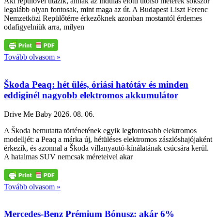
Aki repülővel utazik, annak az indulás előtti utolsó méterek sokszor
legalább olyan fontosak, mint maga az út. A Budapest Liszt Ferenc
Nemzetközi Repülőtérre érkezőknek azonban mostantól érdemes
odafigyelniük arra, milyen
Tovább olvasom »
Škoda Peaq: hét ülés, óriási hatótáv és minden
eddiginél nagyobb elektromos akkumulátor
Drive Me Baby
2026. 08. 06.
A Škoda bemutatta történetének egyik legfontosabb elektromos
modelljét: a Peaq a márka új, hétüléses elektromos zászlóshajójaként
érkezik, és azonnal a Škoda villanyautó-kínálatának csúcsára kerül.
A hatalmas SUV nemcsak méreteivel akar
Tovább olvasom »
Mercedes-Benz Prémium Bónusz: akár 6%