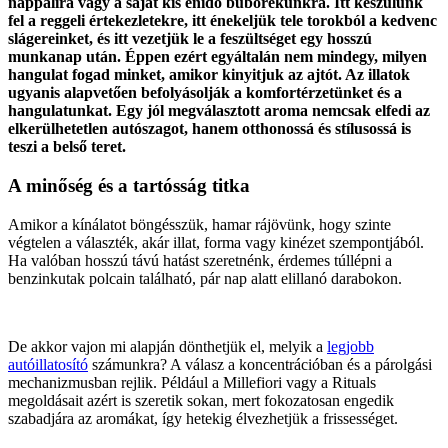
nappalira vagy a saját kis énidő buborékunkra. Itt készülünk
fel a reggeli értekezletekre, itt énekeljük tele torokból a kedvenc
slágereinket, és itt vezetjük le a feszültséget egy hosszú
munkanap után. Éppen ezért egyáltalán nem mindegy, milyen
hangulat fogad minket, amikor kinyitjuk az ajtót. Az illatok
ugyanis alapvetően befolyásolják a komfortérzetünket és a
hangulatunkat. Egy jól megválasztott aroma nemcsak elfedi az
elkerülhetetlen autószagot, hanem otthonossá és stílusossá is
teszi a belső teret.
A minőség és a tartósság titka
Amikor a kínálatot böngésszük, hamar rájövünk, hogy szinte
végtelen a választék, akár illat, forma vagy kinézet szempontjából.
Ha valóban hosszú távú hatást szeretnénk, érdemes túllépni a
benzinkutak polcain található, pár nap alatt elillanó darabokon.
De akkor vajon mi alapján dönthetjük el, melyik a
legjobb
autóillatosító
számunkra? A válasz a koncentrációban és a párolgási
mechanizmusban rejlik. Például a Millefiori vagy a Rituals
megoldásait azért is szeretik sokan, mert fokozatosan engedik
szabadjára az aromákat, így hetekig élvezhetjük a frissességet.