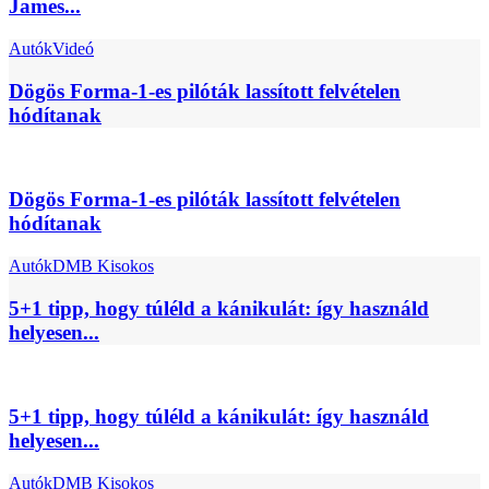
James...
Autók
Videó
Dögös Forma-1-es pilóták lassított felvételen
hódítanak
Dögös Forma-1-es pilóták lassított felvételen
hódítanak
Autók
DMB Kisokos
5+1 tipp, hogy túléld a kánikulát: így használd
helyesen...
5+1 tipp, hogy túléld a kánikulát: így használd
helyesen...
Autók
DMB Kisokos