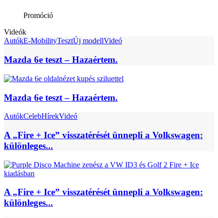
Promóció
Videók
Autók
E-Mobility
Teszt
Új modell
Videó
Mazda 6e teszt – Hazaértem.
Mazda 6e teszt – Hazaértem.
Autók
Celeb
Hírek
Videó
A „Fire + Ice” visszatérését ünnepli a Volkswagen:
különleges...
A „Fire + Ice” visszatérését ünnepli a Volkswagen:
különleges...