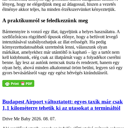
lényeg, hogy ne elégedjünk meg az átlagossal, hiszen a vezetés
élménye akkor teljes, ha minden érzékszervünket kényeztetjük.
A praktikumról se feledkezzünk meg
Bármennyire is vonzó egy illat, ügyeljünk a helyes használatra. A
szellőzőrácsra rögzíthető típusok előnye, hogy a befúvott levegő
intenzitásával szabályozhatjuk az illat erősségét. Ha pedig
környezettudatosabbak szeretnénk lenni, válasszunk olyan
márkákat, amelyekhez már utántöltő is kapható – így a tartót nem
kell kidobnunk, elég csak az illatpárnát vagy a folyadékot cserélni
benne. Így lesz az autónk nemcsak tiszta és rendezett, hanem egy
olyan hely, ahová minden alkalommal öröm beülni, legyen szó egy
gyors bevásárlásról vagy egy egész hétvégés kirándulásról.
Budapest Airport változtatott: egyes taxik már csak
1,1 kilométerre tehetik ki az utasokat a termináltól
Drive Me Baby
2026. 08. 07.