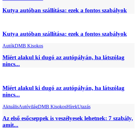
Kutya autóban szállítása: ezek a fontos szabályok
Kutya autóban szállítása: ezek a fontos szabályok
Autók
DMB Kisokos
Miért alakul ki dugó az autópályán, ha látszólag
nincs...
Miért alakul ki dugó az autópályán, ha látszólag
nincs...
Aktuális
Autóvilág
DMB Kisokos
Hírek
Utazás
Az első esőcseppek is veszélyesek lehetnek: 7 szabály,
amit...