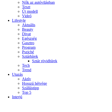
Nők az autóvilágban
Teszt
Új modell
Videó
Lifestyle
Aktuális
Beauty
Divat
Egészség
Gasztro
Program
Psziché
Sztárhírek
Sztár rövidhírek
Tech
Trend
Utazás
Aktív
Hosszú hétvége
Szállástipp
Top 5
Interjú