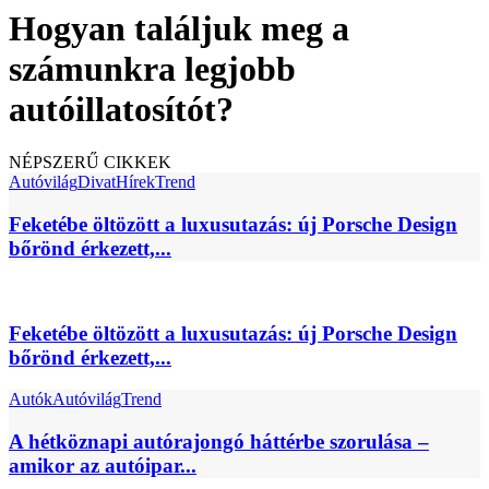
Hogyan találjuk meg a
számunkra legjobb
autóillatosítót?
NÉPSZERŰ CIKKEK
Autóvilág
Divat
Hírek
Trend
Feketébe öltözött a luxusutazás: új Porsche Design
bőrönd érkezett,...
Feketébe öltözött a luxusutazás: új Porsche Design
bőrönd érkezett,...
Autók
Autóvilág
Trend
A hétköznapi autórajongó háttérbe szorulása –
amikor az autóipar...