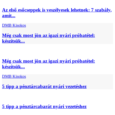
Az első esőcseppek is veszélyesek lehetnek: 7 szabály,
amit...
DMB Kisokos
Még csak most jön az igazi nyári próbatétel:
készítsük...
Még csak most jön az igazi nyári próbatétel:
készítsük...
DMB Kisokos
5 tipp a pénztárcabarát nyári vezetéshez
5 tipp a pénztárcabarát nyári vezetéshez