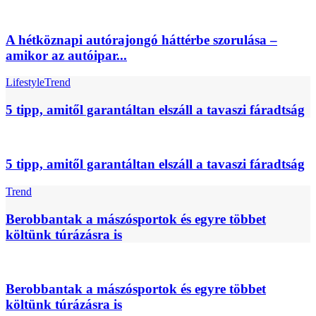
A hétköznapi autórajongó háttérbe szorulása –
amikor az autóipar...
Lifestyle
Trend
5 tipp, amitől garantáltan elszáll a tavaszi fáradtság
5 tipp, amitől garantáltan elszáll a tavaszi fáradtság
Trend
Berobbantak a mászósportok és egyre többet
költünk túrázásra is
Berobbantak a mászósportok és egyre többet
költünk túrázásra is