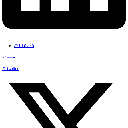
271 követő
Követem
X-twitter