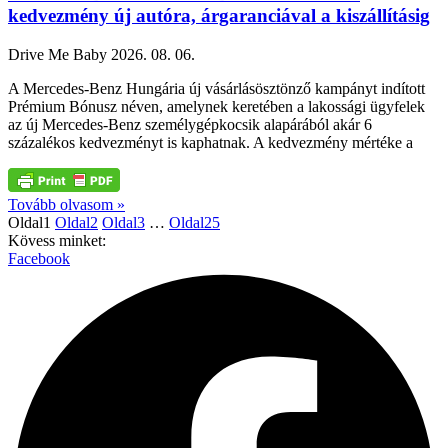
kedvezmény új autóra, árgaranciával a kiszállításig
Drive Me Baby
2026. 08. 06.
A Mercedes-Benz Hungária új vásárlásösztönző kampányt indított
Prémium Bónusz néven, amelynek keretében a lakossági ügyfelek
az új Mercedes-Benz személygépkocsik alapárából akár 6
százalékos kedvezményt is kaphatnak. A kedvezmény mértéke a
Tovább olvasom »
Oldal
1
Oldal
2
Oldal
3
…
Oldal
25
Kövess minket:
Facebook