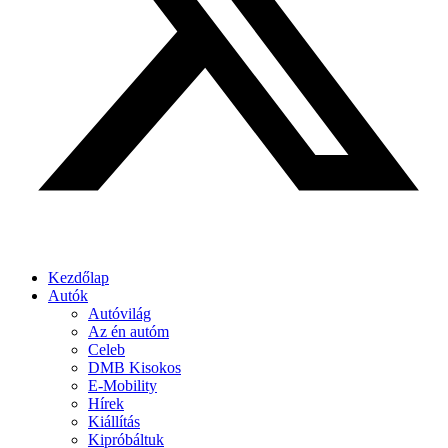
Kezdőlap
Autók
Autóvilág
Az én autóm
Celeb
DMB Kisokos
E-Mobility
Hírek
Kiállítás
Kipróbáltuk