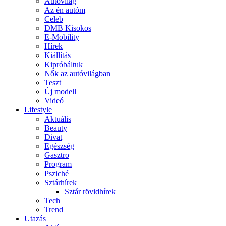
Autóvilág
Az én autóm
Celeb
DMB Kisokos
E-Mobility
Hírek
Kiállítás
Kipróbáltuk
Nők az autóvilágban
Teszt
Új modell
Videó
Lifestyle
Aktuális
Beauty
Divat
Egészség
Gasztro
Program
Psziché
Sztárhírek
Sztár rövidhírek
Tech
Trend
Utazás