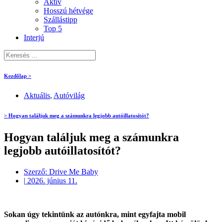
Aktív
Hosszú hétvége
Szállástipp
Top 5
Interjú
Kezdőlap >
Aktuális
,
Autóvilág
> Hogyan találjuk meg a számunkra legjobb autóillatosítót?
Hogyan találjuk meg a számunkra
legjobb autóillatosítót?
Szerző:
Drive Me Baby
|
2026. június 11.
Sokan úgy tekintünk az autónkra, mint egyfajta mobil