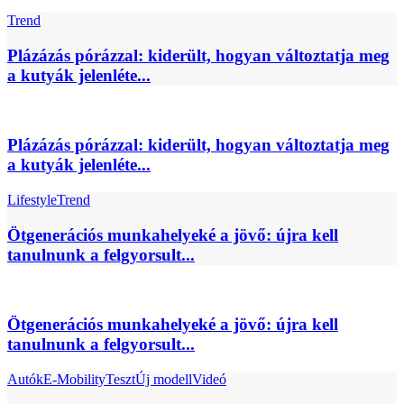
Trend
Plázázás pórázzal: kiderült, hogyan változtatja meg
a kutyák jelenléte...
Plázázás pórázzal: kiderült, hogyan változtatja meg
a kutyák jelenléte...
Lifestyle
Trend
Ötgenerációs munkahelyeké a jövő: újra kell
tanulnunk a felgyorsult...
Ötgenerációs munkahelyeké a jövő: újra kell
tanulnunk a felgyorsult...
Autók
E-Mobility
Teszt
Új modell
Videó