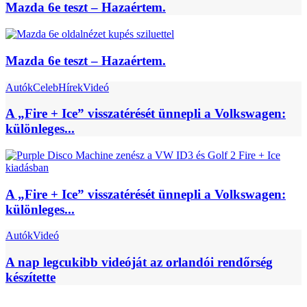
Mazda 6e teszt – Hazaértem.
Mazda 6e teszt – Hazaértem.
Autók
Celeb
Hírek
Videó
A „Fire + Ice” visszatérését ünnepli a Volkswagen:
különleges...
A „Fire + Ice” visszatérését ünnepli a Volkswagen:
különleges...
Autók
Videó
A nap legcukibb videóját az orlandói rendőrség
készítette