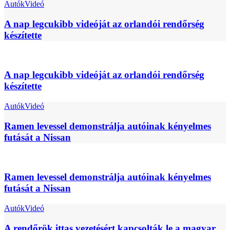
Autók
Videó
A nap legcukibb videóját az orlandói rendőrség
készítette
A nap legcukibb videóját az orlandói rendőrség
készítette
Autók
Videó
Ramen levessel demonstrálja autóinak kényelmes
futását a Nissan
Ramen levessel demonstrálja autóinak kényelmes
futását a Nissan
Autók
Videó
A rendőrök ittas vezetésért kapcsolták le a magyar