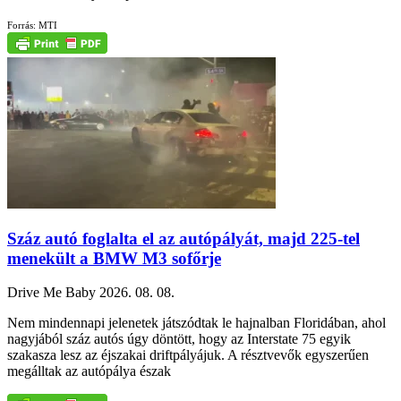
Forrás: MTI
Száz autó foglalta el az autópályát, majd 225-tel
menekült a BMW M3 sofőrje
Drive Me Baby
2026. 08. 08.
Nem mindennapi jelenetek játszódtak le hajnalban Floridában, ahol
nagyjából száz autós úgy döntött, hogy az Interstate 75 egyik
szakasza lesz az éjszakai driftpályájuk. A résztvevők egyszerűen
megálltak az autópálya észak