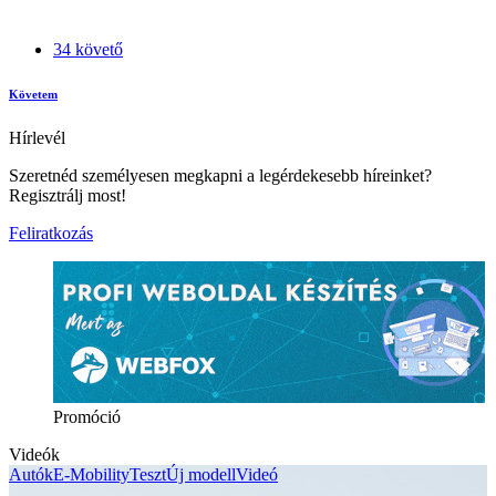
34 követő
Követem
Hírlevél
Szeretnéd személyesen megkapni a legérdekesebb híreinket?
Regisztrálj most!
Feliratkozás
Promóció
Videók
Autók
E-Mobility
Teszt
Új modell
Videó