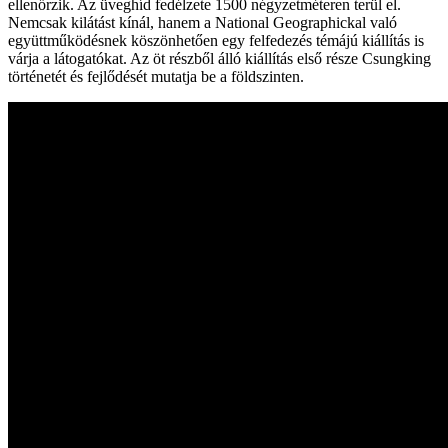
ellenőrzik. Az üveghíd fedélzete 1500 négyzetméteren terül el.
Nemcsak kilátást kínál, hanem a National Geographickal való
együttműködésnek köszönhetően egy felfedezés témájú kiállítás is
várja a látogatókat. Az öt részből álló kiállítás első része Csungking
történetét és fejlődését mutatja be a földszinten.