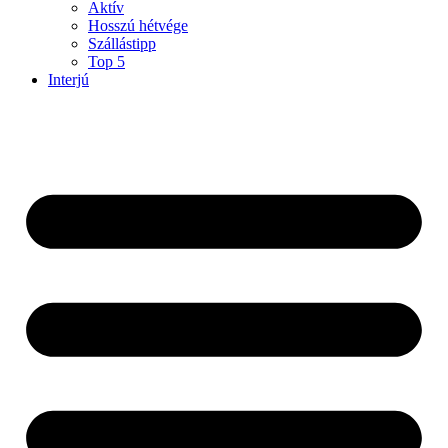
Aktív
Hosszú hétvége
Szállástipp
Top 5
Interjú