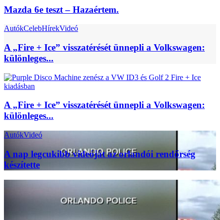
Mazda 6e teszt – Hazaértem.
Autók
Celeb
Hírek
Videó
A „Fire + Ice” visszatérését ünnepli a Volkswagen:
különleges...
A „Fire + Ice” visszatérését ünnepli a Volkswagen:
különleges...
Autók
Videó
A nap legcukibb videóját az orlandói rendőrség
készítette