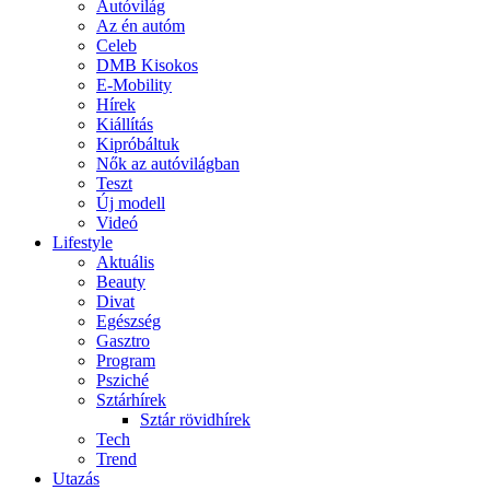
Autóvilág
Az én autóm
Celeb
DMB Kisokos
E-Mobility
Hírek
Kiállítás
Kipróbáltuk
Nők az autóvilágban
Teszt
Új modell
Videó
Lifestyle
Aktuális
Beauty
Divat
Egészség
Gasztro
Program
Psziché
Sztárhírek
Sztár rövidhírek
Tech
Trend
Utazás