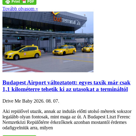
Tovább olvasom »
Budapest Airport változtatott: egyes taxik már csak
1,1 kilométerre tehetik ki az utasokat a termináltól
Drive Me Baby
2026. 08. 07.
Aki repülővel utazik, annak az indulás előtti utolsó méterek sokszor
legalább olyan fontosak, mint maga az út. A Budapest Liszt Ferenc
Nemzetközi Repülőtérre érkezőknek azonban mostantól érdemes
odafigyelniük arra, milyen