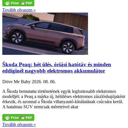
Tovább olvasom »
Škoda Peaq: hét ülés, óriási hatótáv és minden
eddiginél nagyobb elektromos akkumulátor
Drive Me Baby
2026. 08. 06.
A Škoda bemutatta történetének egyik legfontosabb elektromos
modelljét: a Peaq a márka új, hétüléses elektromos zászlóshajójaként
érkezik, és azonnal a Škoda villanyautó-kínálatának csúcsára kerül.
A hatalmas SUV nemcsak méreteivel akar
Tovább olvasom »