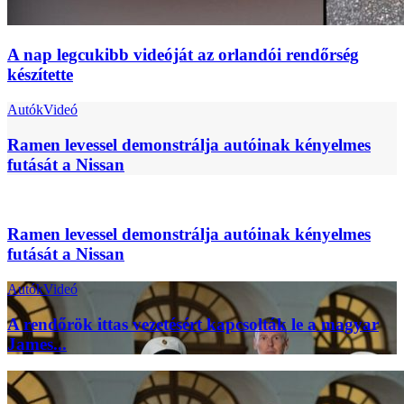
A nap legcukibb videóját az orlandói rendőrség
készítette
Autók
Videó
Ramen levessel demonstrálja autóinak kényelmes
futását a Nissan
Ramen levessel demonstrálja autóinak kényelmes
futását a Nissan
Autók
Videó
A rendőrök ittas vezetésért kapcsolták le a magyar
James...