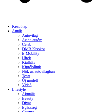
Kezdőlap
Autók
Autóvilág
Az én autóm
Celeb
DMB Kisokos
E-Mobility
Hírek
Kiállítás
Kipróbáltuk
Nők az autóvilágban
Teszt
Új modell
Videó
Lifestyle
Aktuális
Beauty
Divat
Egészség
Gasztro