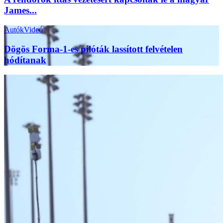
James...
Autók
Videó
Dögös Forma-1-es pilóták lassított felvételen
hódítanak