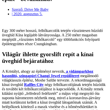
Szerző:
Drive Me Baby
|
2020. augusztus 5.
Egy 300 méter hosszú, felhőkarcolók tetején vízszintesen húzódó
üveghíd Kína legújabb látványossága. A 250 méter magasban
megépült „vízszintes felhőkarcoló” egy többfunkciós folyóparti
épületegyüttes része Csungkingban.
Világűr ihlette gyorslift repít a kínai
üveghíd bejáratához
A Kristályt, ahogy az építményt nevezik,
a vidámparkhoz
hasonlító, szingapúri Changi Jewel repülőteret
megálmodó
világklasszis építész, Moshe Safdie tervezte. A rekordmagasságú
kínai üveghíd
Raffles City
négy felhőkarcolójának tetején húzódik
és további két felhőkarcolójához is kapcsolódik. A Kristály remek
kilátást nyújtó „felfedező fedélzetét” a május végi megnyitó óta
naponta háromezren nézhetik meg, mivel a koronavírus-járvány
miatt korlátozni kellett a kínai üveghíd látogatóinak számát. A
belépőknek kötelező a maszk viselése és a hőmérsékletüket is