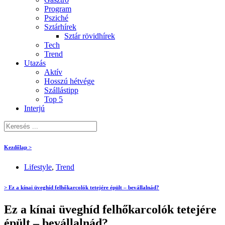
Program
Psziché
Sztárhírek
Sztár rövidhírek
Tech
Trend
Utazás
Aktív
Hosszú hétvége
Szállástipp
Top 5
Interjú
Kezdőlap >
Lifestyle
,
Trend
> Ez a kínai üveghíd felhőkarcolók tetejére épült – bevállalnád?
Ez a kínai üveghíd felhőkarcolók tetejére
épült – bevállalnád?