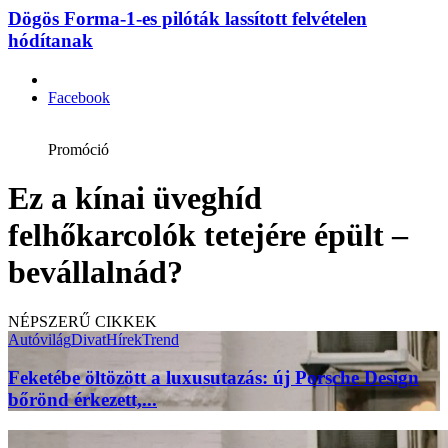
Dögös Forma-1-es pilóták lassított felvételen
hódítanak
Facebook
Promóció
Ez a kínai üveghíd
felhőkarcolók tetejére épült –
bevállalnád?
NÉPSZERŰ CIKKEK
Autóvilág
Divat
Hírek
Trend
Feketébe öltözött a luxusutazás: új Porsche Design
bőrönd érkezett,...