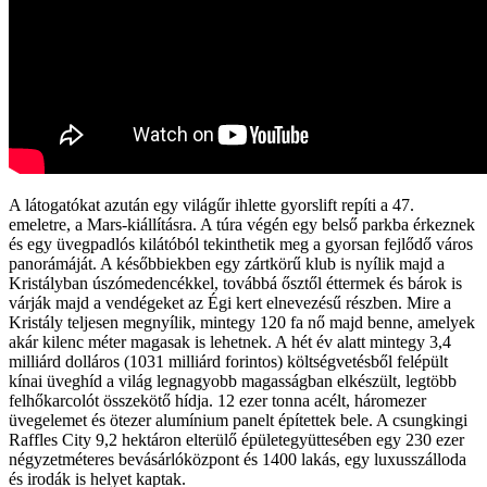
A látogatókat azután egy világűr ihlette gyorslift repíti a 47.
emeletre, a Mars-kiállításra. A túra végén egy belső parkba érkeznek
és egy üvegpadlós kilátóból tekinthetik meg a gyorsan fejlődő város
panorámáját. A későbbiekben egy zártkörű klub is nyílik majd a
Kristályban úszómedencékkel, továbbá ősztől éttermek és bárok is
várják majd a vendégeket az Égi kert elnevezésű részben. Mire a
Kristály teljesen megnyílik, mintegy 120 fa nő majd benne, amelyek
akár kilenc méter magasak is lehetnek. A hét év alatt mintegy 3,4
milliárd dolláros (1031 milliárd forintos) költségvetésből felépült
kínai üveghíd a világ legnagyobb magasságban elkészült, legtöbb
felhőkarcolót összekötő hídja. 12 ezer tonna acélt, háromezer
üvegelemet és ötezer alumínium panelt építettek bele. A csungkingi
Raffles City 9,2 hektáron elterülő épületegyüttesében egy 230 ezer
négyzetméteres bevásárlóközpont és 1400 lakás, egy luxusszálloda
és irodák is helyet kaptak.