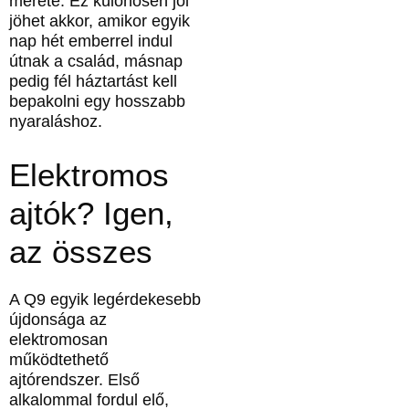
mérete. Ez különösen jól
jöhet akkor, amikor egyik
nap hét emberrel indul
útnak a család, másnap
pedig fél háztartást kell
bepakolni egy hosszabb
nyaraláshoz.
Elektromos
ajtók? Igen,
az összes
A Q9 egyik legérdekesebb
újdonsága az
elektromosan
működtethető
ajtórendszer. Első
alkalommal fordul elő,