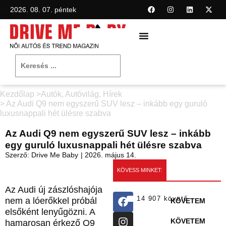
2026. 08. 07. péntek
Kezdőlap >
Autók
,
Autóvilág
,
Hírek
> Az Audi Q9 nem egyszerű SUV lesz – inkább egy guruló
luxusnappali hét ülésre szabva
Az Audi Q9 nem egyszerű SUV lesz – inkább
egy guruló luxusnappali hét ülésre szabva
Szerző:
Drive Me Baby
|
2026. május 14.
KÖVESS MINKET:
Az Audi új zászlóshajója
14 907 követő
nem a lóerőkkel próbál
KÖVETEM
elsőként lenyűgözni. A
KÖVETEM
hamarosan érkező Q9