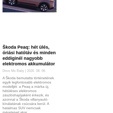
Škoda Peaq: hét ülés,
óriási hatótáv és minden
eddiginél nagyobb
elektromos akkumulátor
Drive Me Baby
2026. 08. 06.
A Škoda bemutatta történetének
egyik legfontosabb elektromos
modelljét: a Peaq a márka új,
hétüléses elektromos
zászlóshajójaként érkezik, és
azonnal a Škoda villanyautó-
kínálatának csúcsára kerül. A
hatalmas SUV nemcsak
méreteivel akar