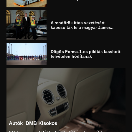
A rendőrök ittas vezetésért
kapcsolták le a magyar James...
Dögös Forma-1-es pilóták lassított
felvételen hódítanak
Autók
DMB Kisokos