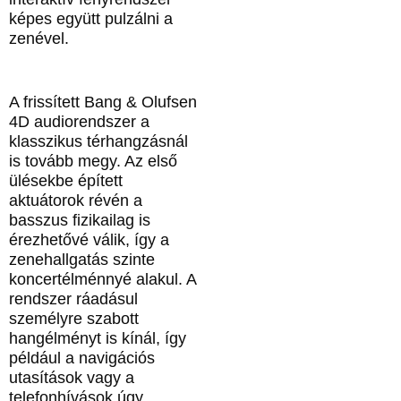
képes együtt pulzálni a
zenével.
A frissített Bang & Olufsen
4D audiorendszer a
klasszikus térhangzásnál
is tovább megy. Az első
ülésekbe épített
aktuátorok révén a
basszus fizikailag is
érezhetővé válik, így a
zenehallgatás szinte
koncertélménnyé alakul. A
rendszer ráadásul
személyre szabott
hangélményt is kínál, így
például a navigációs
utasítások vagy a
telefonhívások úgy