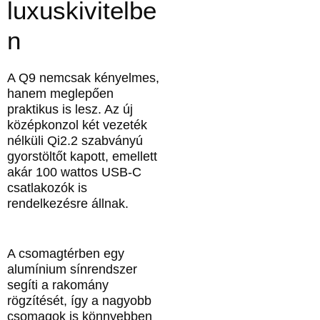
luxuskivitelbe
n
A Q9 nemcsak kényelmes,
hanem meglepően
praktikus is lesz. Az új
középkonzol két vezeték
nélküli Qi2.2 szabványú
gyorstöltőt kapott, emellett
akár 100 wattos USB-C
csatlakozók is
rendelkezésre állnak.
A csomagtérben egy
alumínium sínrendszer
segíti a rakomány
rögzítését, így a nagyobb
csomagok is könnyebben