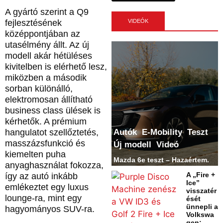
A gyártó szerint a Q9
VIDEÓK
fejlesztésének
középpontjában az
utasélmény állt. Az új
modell akár hétüléses
kivitelben is elérhető lesz,
miközben a második
sorban különálló,
elektromosan állítható
business class ülések is
kérhetők. A prémium
Autók
E-Mobility
Teszt
hangulatot szellőztetés,
masszázsfunkció és
Új modell
Videó
kiemelten puha
Mazda 6e teszt – Hazaértem.
anyaghasználat fokozza,
A „Fire +
így az autó inkább
Ice”
emlékeztet egy luxus
visszatér
lounge-ra, mint egy
ését
ünnepli a
hagyományos SUV-ra.
Volkswa
gen: