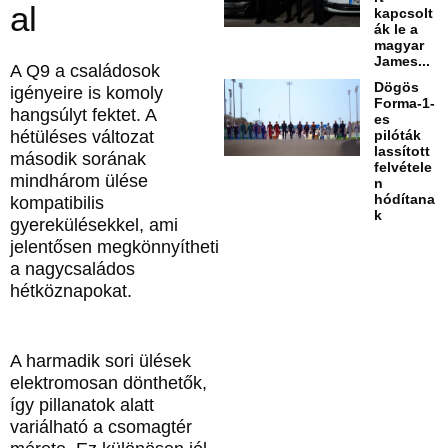
al
kapcsolt
ák le a
magyar
James...
A Q9 a családosok
Dögös
igényeire is komoly
Forma-1-
hangsúlyt fektet. A
es
hétüléses változat
pilóták
lassított
második sorának
felvétele
mindhárom ülése
n
hódítana
kompatibilis
k
gyerekülésekkel, ami
jelentősen megkönnyítheti
a nagycsaládos
hétköznapokat.
A harmadik sori ülések
elektromosan dönthetők,
így pillanatok alatt
variálható a csomagtér