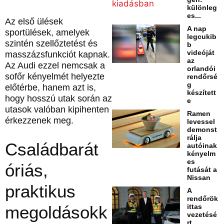
különleg
es...
Az első ülések
A nap
sportülések, amelyek
legcukib
szintén szellőztetést és
b
videóját
masszázsfunkciót kapnak.
az
Az Audi ezzel nemcsak a
orlandói
sofőr kényelmét helyezte
rendőrsé
g
előtérbe, hanem azt is,
készített
hogy hosszú utak során az
e
utasok valóban kipihenten
Ramen
érkezzenek meg.
levessel
demonst
rálja
Családbarát
autóinak
kényelm
es
óriás,
futását a
Nissan
praktikus
A
rendőrök
megoldásokk
ittas
vezetésé
rt