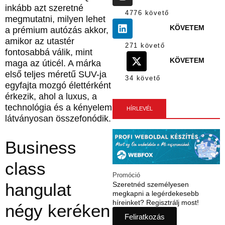
inkább azt szeretné
4776 követő
megmutatni, milyen lehet
KÖVETEM
a prémium autózás akkor,
amikor az utastér
271 követő
fontosabbá válik, mint
KÖVETEM
maga az úticél. A márka
első teljes méretű SUV-ja
34 követő
egyfajta mozgó élettérként
érkezik, ahol a luxus, a
technológia és a kényelem
HÍRLEVÉL
látványosan összefonódik.
Business
class
Promóció
hangulat
Szeretnéd személyesen
megkapni a legérdekesebb
híreinket? Regisztrálj most!
négy keréken
Feliratkozás