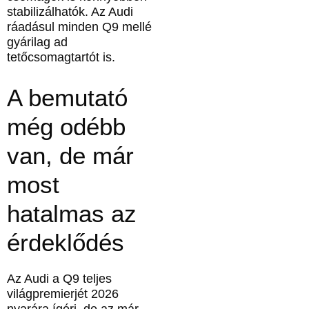
stabilizálhatók. Az Audi
ráadásul minden Q9 mellé
gyárilag ad
tetőcsomagtartót is.
A bemutató
még odébb
van, de már
most
hatalmas az
érdeklődés
Az Audi a Q9 teljes
világpremierjét 2026
nyarára ígéri, de az már