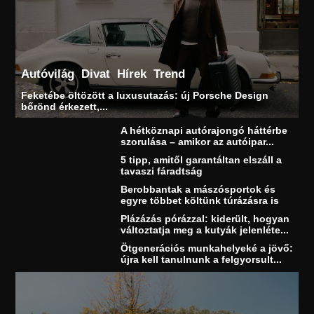
Autóvilág
Divat
Hírek
Trend
Feketébe öltözött a luxusutazás: új Porsche Design
bőrönd érkezett,...
A hétköznapi autórajongó háttérbe
szorulása – amikor az autóipar...
5 tipp, amitől garantáltan elszáll a
tavaszi fáradtság
Berobbantak a mászósportok és
egyre többet költünk túrázásra is
Plázázás pórázzal: kiderült, hogyan
változtatja meg a kutyák jelenléte...
Ötgenerációs munkahelyeké a jövő:
újra kell tanulnunk a felgyorsult...