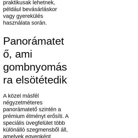
praktikusak lehetnek,
például bevásárláskor
vagy gyerekülés
használata során.
Panorámatet
ő, ami
gombnyomás
ra elsötétedik
A közel másfél
négyzetméteres
panorámatető szintén a
prémium élményt erősíti. A
speciális üvegfelület több
különálló szegmensből áll,
amelyek egyenként