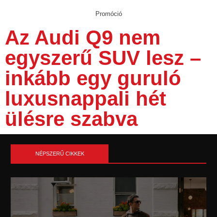
Promóció
Az Audi Q9 nem
egyszerű SUV lesz –
inkább egy guruló
luxusnappali hét
ülésre szabva
NÉPSZERŰ CIKKEK