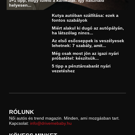
5+1 tipp, hogy túléld a kánikulát: így használd
helyesen...
Kutya autóban szállítása: ezek a
fontos szabályok
Miért alakul ki dugó az autópályán,
ha látszólag nincs...
Az első esőcseppek is veszélyesek
lehetnek: 7 szabály, amit...
Még csak most jön az igazi nyári
próbatétel: készítsük...
5 tipp a pénztárcabarát nyári
vezetéshez
RÓLUNK
Női autós és trend magazin. Minden, ami mozgásban tart.
Kapcsolat:
info@drivemebaby.hu