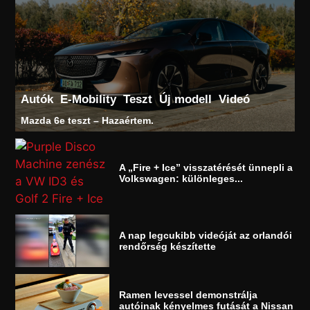
Autók
E-Mobility
Teszt
Új modell
Videó
Mazda 6e teszt – Hazaértem.
A „Fire + Ice” visszatérését ünnepli a
Volkswagen: különleges...
A nap legcukibb videóját az orlandói
rendőrség készítette
Ramen levessel demonstrálja
autóinak kényelmes futását a Nissan