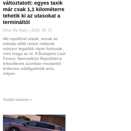
változtatott: egyes taxik
már csak 1,1 kilométerre
tehetik ki az utasokat a
termináltól
Drive Me Baby
2026. 08. 07.
Aki repülővel utazik, annak az
indulás előtti utolsó méterek
sokszor legalább olyan fontosak,
mint maga az út. A Budapest Liszt
Ferenc Nemzetközi Repülőtérre
érkezőknek azonban mostantól
érdemes odafigyelniük arra,
milyen
Tovább olvasom »