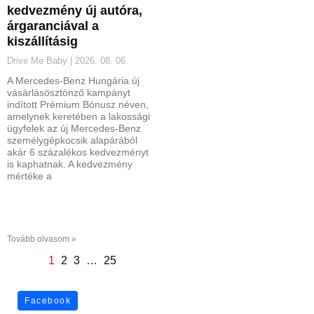
kedvezmény új autóra,
árgaranciával a
kiszállításig
Drive Me Baby
2026. 08. 06.
A Mercedes-Benz Hungária új
vásárlásösztönző kampányt
indított Prémium Bónusz néven,
amelynek keretében a lakossági
ügyfelek az új Mercedes-Benz
személygépkocsik alapárából
akár 6 százalékos kedvezményt
is kaphatnak. A kedvezmény
mértéke a
Tovább olvasom »
1
2
3
…
25
Facebook