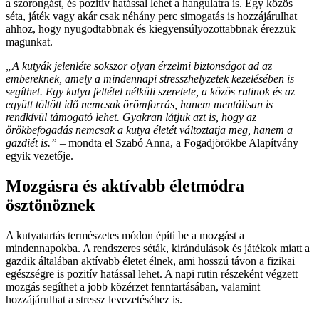
a szorongást, és pozitív hatással lehet a hangulatra is. Egy közös
séta, játék vagy akár csak néhány perc simogatás is hozzájárulhat
ahhoz, hogy nyugodtabbnak és kiegyensúlyozottabbnak érezzük
magunkat.
„A kutyák jelenléte sokszor olyan érzelmi biztonságot ad az
embereknek, amely a mindennapi stresszhelyzetek kezelésében is
segíthet. Egy kutya feltétel nélküli szeretete, a közös rutinok és az
együtt töltött idő nemcsak örömforrás, hanem mentálisan is
rendkívül támogató lehet. Gyakran látjuk azt is, hogy az
örökbefogadás nemcsak a kutya életét változtatja meg, hanem a
gazdiét is.”
– mondta el Szabó Anna, a Fogadjörökbe Alapítvány
egyik vezetője.
Mozgásra és aktívabb életmódra
ösztönöznek
A kutyatartás természetes módon építi be a mozgást a
mindennapokba. A rendszeres séták, kirándulások és játékok miatt a
gazdik általában aktívabb életet élnek, ami hosszú távon a fizikai
egészségre is pozitív hatással lehet. A napi rutin részeként végzett
mozgás segíthet a jobb közérzet fenntartásában, valamint
hozzájárulhat a stressz levezetéséhez is.