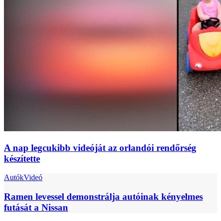
A nap legcukibb videóját az orlandói rendőrség
készítette
Autók
Videó
Ramen levessel demonstrálja autóinak kényelmes
futását a Nissan