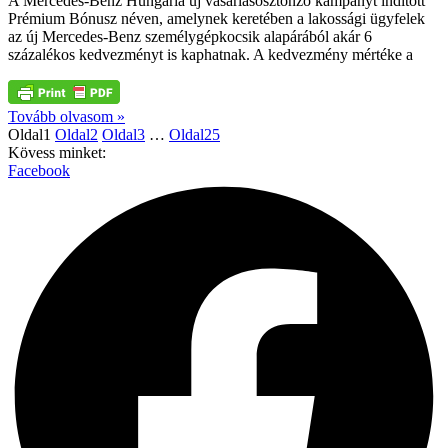
A Mercedes-Benz Hungária új vásárlásösztönző kampányt indított
Prémium Bónusz néven, amelynek keretében a lakossági ügyfelek
az új Mercedes-Benz személygépkocsik alapárából akár 6
százalékos kedvezményt is kaphatnak. A kedvezmény mértéke a
Tovább olvasom »
Oldal
1
Oldal
2
Oldal
3
…
Oldal
25
Kövess minket:
Facebook