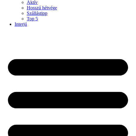
Aktív
Hosszú hétvége
Szállástipp
Top 5
Interjú