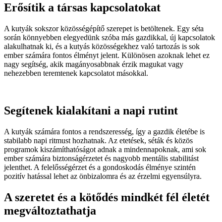
Erősítik a társas kapcsolatokat
A kutyák sokszor közösségépítő szerepet is betöltenek. Egy séta
során könnyebben elegyedünk szóba más gazdikkal, új kapcsolatok
alakulhatnak ki, és a kutyás közösségekhez való tartozás is sok
ember számára fontos élményt jelent. Különösen azoknak lehet ez
nagy segítség, akik magányosabbnak érzik magukat vagy
nehezebben teremtenek kapcsolatot másokkal.
Segítenek kialakítani a napi rutint
A kutyák számára fontos a rendszeresség, így a gazdik életébe is
stabilabb napi ritmust hozhatnak. Az etetések, séták és közös
programok kiszámíthatóságot adnak a mindennapoknak, ami sok
ember számára biztonságérzetet és nagyobb mentális stabilitást
jelenthet. A felelősségérzet és a gondoskodás élménye szintén
pozitív hatással lehet az önbizalomra és az érzelmi egyensúlyra.
A szeretet és a kötődés mindkét fél életét
megváltoztathatja