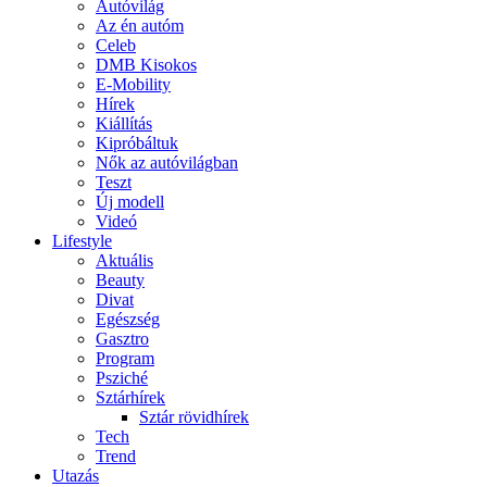
Autóvilág
Az én autóm
Celeb
DMB Kisokos
E-Mobility
Hírek
Kiállítás
Kipróbáltuk
Nők az autóvilágban
Teszt
Új modell
Videó
Lifestyle
Aktuális
Beauty
Divat
Egészség
Gasztro
Program
Psziché
Sztárhírek
Sztár rövidhírek
Tech
Trend
Utazás