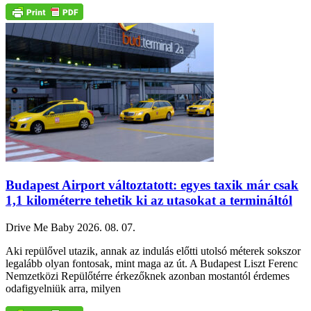
Budapest Airport változtatott: egyes taxik már csak
1,1 kilométerre tehetik ki az utasokat a termináltól
Drive Me Baby
2026. 08. 07.
Aki repülővel utazik, annak az indulás előtti utolsó méterek sokszor
legalább olyan fontosak, mint maga az út. A Budapest Liszt Ferenc
Nemzetközi Repülőtérre érkezőknek azonban mostantól érdemes
odafigyelniük arra, milyen