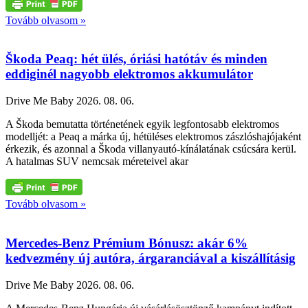
Tovább olvasom »
Škoda Peaq: hét ülés, óriási hatótáv és minden
eddiginél nagyobb elektromos akkumulátor
Drive Me Baby
2026. 08. 06.
A Škoda bemutatta történetének egyik legfontosabb elektromos
modelljét: a Peaq a márka új, hétüléses elektromos zászlóshajójaként
érkezik, és azonnal a Škoda villanyautó-kínálatának csúcsára kerül.
A hatalmas SUV nemcsak méreteivel akar
Tovább olvasom »
Mercedes-Benz Prémium Bónusz: akár 6%
kedvezmény új autóra, árgaranciával a kiszállításig
Drive Me Baby
2026. 08. 06.