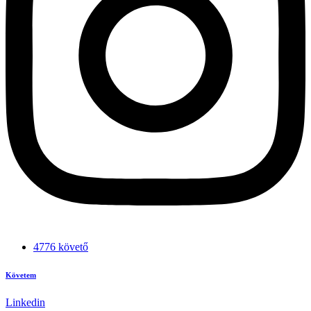
4776 követő
Követem
Linkedin