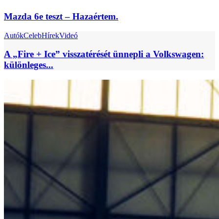
Mazda 6e teszt – Hazaértem.
Autók
Celeb
Hírek
Videó
A „Fire + Ice” visszatérését ünnepli a Volkswagen:
különleges...