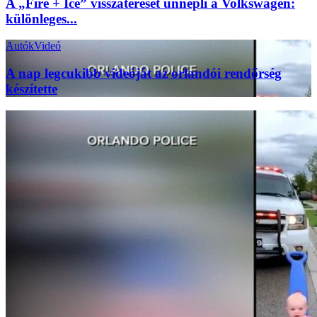
A „Fire + Ice” visszatérését ünnepli a Volkswagen:
különleges...
Autók
Videó
A nap legcukibb videóját az orlandói rendőrség
készítette