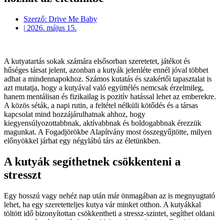
Szerző:
Drive Me Baby
|
2026. május 15.
A kutyatartás sokak számára elsősorban szeretetet, játékot és
hűséges társat jelent, azonban a kutyák jelenléte ennél jóval többet
adhat a mindennapokhoz. Számos kutatás és szakértői tapasztalat is
azt mutatja, hogy a kutyával való együttélés nemcsak érzelmileg,
hanem mentálisan és fizikailag is pozitív hatással lehet az emberekre.
A közös séták, a napi rutin, a feltétel nélküli kötődés és a társas
kapcsolat mind hozzájárulhatnak ahhoz, hogy
kiegyensúlyozottabbnak, aktívabbnak és boldogabbnak érezzük
magunkat. A Fogadjörökbe Alapítvány most összegyűjtötte, milyen
előnyökkel járhat egy négylábú társ az életünkben.
A kutyák segíthetnek csökkenteni a
stresszt
Egy hosszú vagy nehéz nap után már önmagában az is megnyugtató
lehet, ha egy szeretetteljes kutya vár minket otthon. A kutyákkal
töltött idő bizonyítottan csökkentheti a stressz-szintet, segíthet oldani