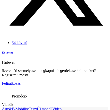
34 követő
Követem
Hírlevél
Szeretnéd személyesen megkapni a legérdekesebb híreinket?
Regisztrálj most!
Feliratkozás
Promóció
Videók
Autók
E-Mobility
Teszt
Új modell
Videó