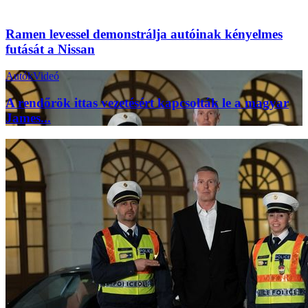
Ramen levessel demonstrálja autóinak kényelmes
futását a Nissan
Autók
Videó
A rendőrök ittas vezetésért kapcsolták le a magyar
James...