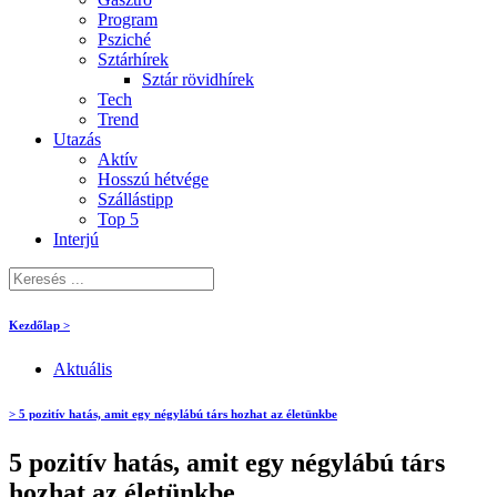
Program
Psziché
Sztárhírek
Sztár rövidhírek
Tech
Trend
Utazás
Aktív
Hosszú hétvége
Szállástipp
Top 5
Interjú
Kezdőlap >
Aktuális
> 5 pozitív hatás, amit egy négylábú társ hozhat az életünkbe
5 pozitív hatás, amit egy négylábú társ
hozhat az életünkbe