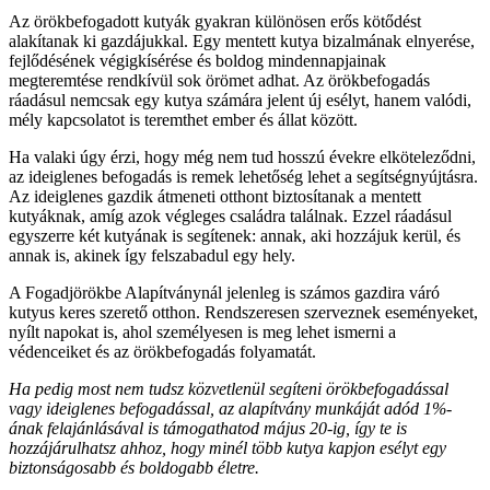
Az örökbefogadott kutyák gyakran különösen erős kötődést
alakítanak ki gazdájukkal. Egy mentett kutya bizalmának elnyerése,
fejlődésének végigkísérése és boldog mindennapjainak
megteremtése rendkívül sok örömet adhat. Az örökbefogadás
ráadásul nemcsak egy kutya számára jelent új esélyt, hanem valódi,
mély kapcsolatot is teremthet ember és állat között.
Ha valaki úgy érzi, hogy még nem tud hosszú évekre elköteleződni,
az ideiglenes befogadás is remek lehetőség lehet a segítségnyújtásra.
Az ideiglenes gazdik átmeneti otthont biztosítanak a mentett
kutyáknak, amíg azok végleges családra találnak. Ezzel ráadásul
egyszerre két kutyának is segítenek: annak, aki hozzájuk kerül, és
annak is, akinek így felszabadul egy hely.
A Fogadjörökbe Alapítványnál jelenleg is számos gazdira váró
kutyus keres szerető otthon. Rendszeresen szerveznek eseményeket,
nyílt napokat is, ahol személyesen is meg lehet ismerni a
védenceiket és az örökbefogadás folyamatát.
Ha pedig most nem tudsz közvetlenül segíteni örökbefogadással
vagy ideiglenes befogadással, az alapítvány munkáját adód 1%-
ának felajánlásával is támogathatod május 20-ig, így te is
hozzájárulhatsz ahhoz, hogy minél több kutya kapjon esélyt egy
biztonságosabb és boldogabb életre.