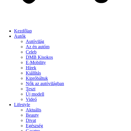
Kezdőlap
Autók
Autóvilág
Az én autóm
Celeb
DMB Kisokos
E-Mobility
Hírek
Kiállítás
Kipróbáltuk
Nők az autóvilágban
Teszt
Új modell
Videó
Lifestyle
Aktuális
Beauty
Divat
Egészség
Gasztro