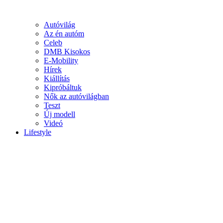
Autóvilág
Az én autóm
Celeb
DMB Kisokos
E-Mobility
Hírek
Kiállítás
Kipróbáltuk
Nők az autóvilágban
Teszt
Új modell
Videó
Lifestyle