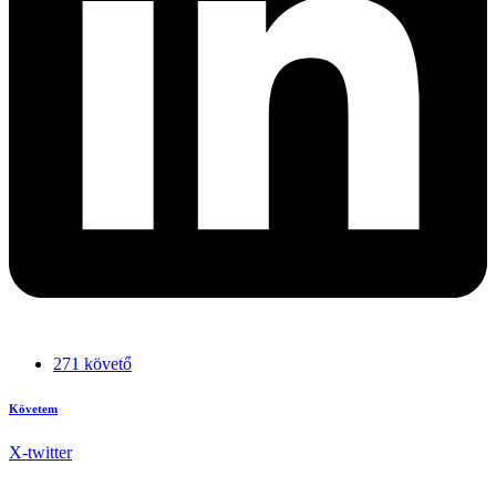
271 követő
Követem
X-twitter