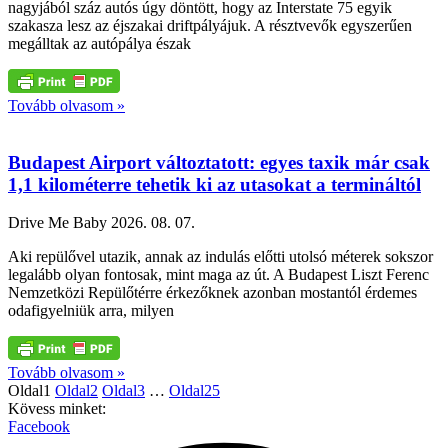
nagyjából száz autós úgy döntött, hogy az Interstate 75 egyik
szakasza lesz az éjszakai driftpályájuk. A résztvevők egyszerűen
megálltak az autópálya észak
Tovább olvasom »
Budapest Airport változtatott: egyes taxik már csak
1,1 kilométerre tehetik ki az utasokat a termináltól
Drive Me Baby
2026. 08. 07.
Aki repülővel utazik, annak az indulás előtti utolsó méterek sokszor
legalább olyan fontosak, mint maga az út. A Budapest Liszt Ferenc
Nemzetközi Repülőtérre érkezőknek azonban mostantól érdemes
odafigyelniük arra, milyen
Tovább olvasom »
Oldal
1
Oldal
2
Oldal
3
…
Oldal
25
Kövess minket:
Facebook