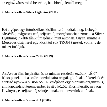
az egész város rólad beszélne, ha ebben jelennél meg.
7. Mercedes-Benz Silver Lightning (2011)
Ezt a gépet egy futurisztikus kisfilmhez álmodták meg. Lebegő
sárvédők, mágneses tető, teljesen új mozgásmechanizmus – a Silver
Lightning inkább tűnik űrhajónak, mint autónak. Olyan, mintha a
Mercedes dizájnerei egy kicsit túl sok TRON-t néztek volna… de
mi ezt imádjuk.
8. Mercedes-Benz Vision AVTR (2019)
Az Avatar film inspirálta, és ez minden részletén érződik. „Élő”
hátsó panel, ami a sofőr mozdulataira reagál, gömb alakú kerekek és
áttetsző ajtók – a Vision AVTR valójában egy bionikus organizmus,
ami kapcsolatot teremt ember és gép között. Kicsit ijesztő, nagyon
látványos, és teljesen új szintje annak, mit nevezünk autónak.
9. Mercedes-Benz Vision SLA (2000)