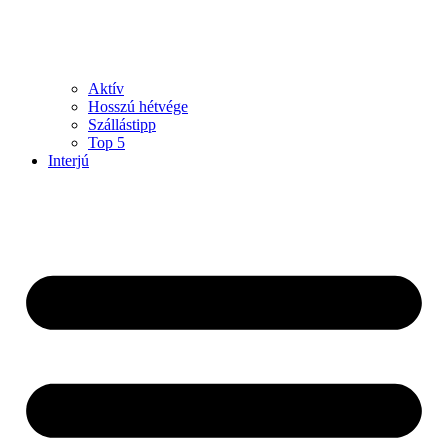
Aktív
Hosszú hétvége
Szállástipp
Top 5
Interjú