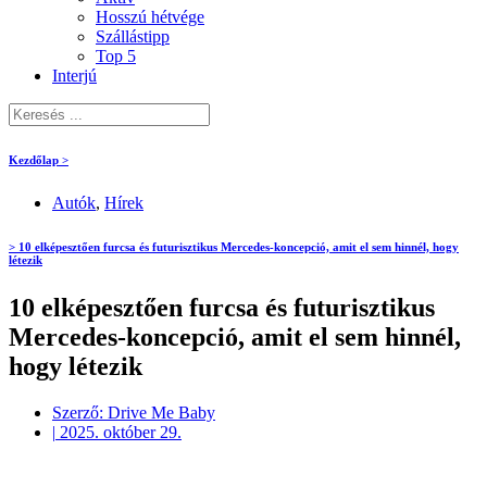
Hosszú hétvége
Szállástipp
Top 5
Interjú
Kezdőlap >
Autók
,
Hírek
> 10 elképesztően furcsa és futurisztikus Mercedes-koncepció, amit el sem hinnél, hogy
létezik
10 elképesztően furcsa és futurisztikus
Mercedes-koncepció, amit el sem hinnél,
hogy létezik
Szerző:
Drive Me Baby
|
2025. október 29.