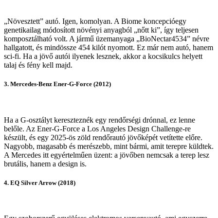
„Növesztett” autó. Igen, komolyan. A Biome koncepcióegy
genetikailag módosított növényi anyagból „nőtt ki”, így teljesen
komposztálható volt. A jármű üzemanyaga „BioNectar4534” névre
hallgatott, és mindössze 454 kilót nyomott. Ez már nem autó, hanem
sci-fi. Ha a jövő autói ilyenek lesznek, akkor a kocsikulcs helyett
talaj és fény kell majd.
3. Mercedes-Benz Ener-G-Force (2012)
Ha a G-osztályt kereszteznék egy rendőrségi drónnal, ez lenne
belőle. Az Ener-G-Force a Los Angeles Design Challenge-re
készült, és egy 2025-ös zöld rendőrautó jövőképét vetítette előre.
Nagyobb, magasabb és merészebb, mint bármi, amit terepre küldtek.
A Mercedes itt egyértelműen üzent: a jövőben nemcsak a terep lesz
brutális, hanem a design is.
4. EQ Silver Arrow (2018)