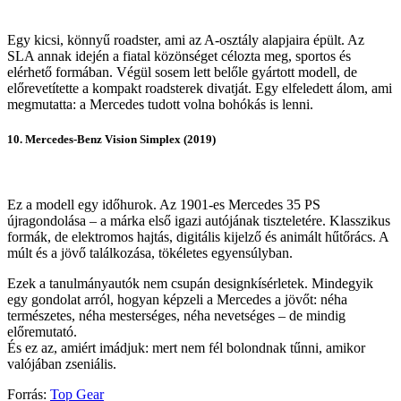
Egy kicsi, könnyű roadster, ami az A-osztály alapjaira épült. Az
SLA annak idején a fiatal közönséget célozta meg, sportos és
elérhető formában. Végül sosem lett belőle gyártott modell, de
előrevetítette a kompakt roadsterek divatját. Egy elfeledett álom, ami
megmutatta: a Mercedes tudott volna bohókás is lenni.
10. Mercedes-Benz Vision Simplex (2019)
Ez a modell egy időhurok. Az 1901-es Mercedes 35 PS
újragondolása – a márka első igazi autójának tiszteletére. Klasszikus
formák, de elektromos hajtás, digitális kijelző és animált hűtőrács. A
múlt és a jövő találkozása, tökéletes egyensúlyban.
Ezek a tanulmányautók nem csupán designkísérletek. Mindegyik
egy gondolat arról, hogyan képzeli a Mercedes a jövőt: néha
természetes, néha mesterséges, néha nevetséges – de mindig
előremutató.
És ez az, amiért imádjuk: mert nem fél bolondnak tűnni, amikor
valójában zseniális.
Forrás:
Top Gear