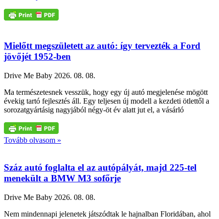
Mielőtt megszületett az autó: így tervezték a Ford
jövőjét 1952-ben
Drive Me Baby
2026. 08. 08.
Ma természetesnek vesszük, hogy egy új autó megjelenése mögött
évekig tartó fejlesztés áll. Egy teljesen új modell a kezdeti ötlettől a
sorozatgyártásig nagyjából négy-öt év alatt jut el, a vásárló
Tovább olvasom »
Száz autó foglalta el az autópályát, majd 225-tel
menekült a BMW M3 sofőrje
Drive Me Baby
2026. 08. 08.
Nem mindennapi jelenetek játszódtak le hajnalban Floridában, ahol