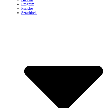
Program
Psziché
Sztárhírek