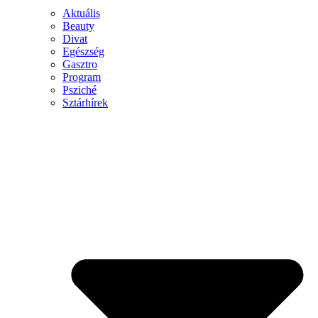
Aktuális
Beauty
Divat
Egészség
Gasztro
Program
Psziché
Sztárhírek