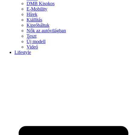
DMB Kisokos
E-Mobility
Hírek
Kiállítás
Kipróbáltuk
Nők az autóvilágban
Teszt
Új modell
Videó
Lifestyle