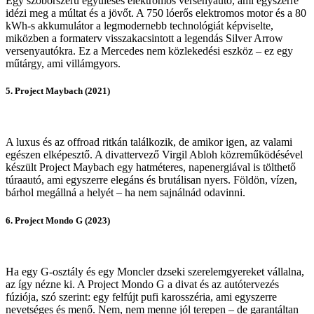
Egy szoborszerű együléses elektromos versenyautó, ami egyszerre
idézi meg a múltat és a jövőt. A 750 lóerős elektromos motor és a 80
kWh-s akkumulátor a legmodernebb technológiát képviselte,
miközben a formaterv visszakacsintott a legendás Silver Arrow
versenyautókra. Ez a Mercedes nem közlekedési eszköz – ez egy
műtárgy, ami villámgyors.
5. Project Maybach (2021)
A luxus és az offroad ritkán találkozik, de amikor igen, az valami
egészen elképesztő. A divattervező Virgil Abloh közreműködésével
készült Project Maybach egy hatméteres, napenergiával is tölthető
túraautó, ami egyszerre elegáns és brutálisan nyers. Földön, vízen,
bárhol megállná a helyét – ha nem sajnálnád odavinni.
6. Project Mondo G (2023)
Ha egy G-osztály és egy Moncler dzseki szerelemgyereket vállalna,
az így nézne ki. A Project Mondo G a divat és az autótervezés
fúziója, szó szerint: egy felfújt pufi karosszéria, ami egyszerre
nevetséges és menő. Nem, nem menne jól terepen – de garantáltan