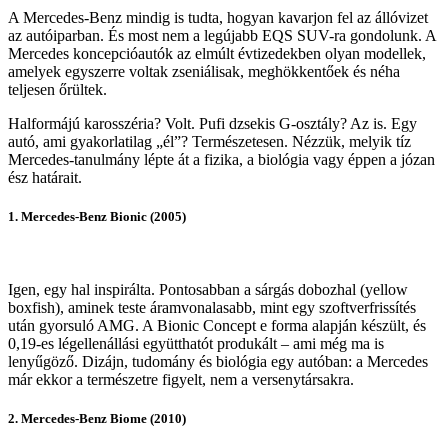
A Mercedes-Benz mindig is tudta, hogyan kavarjon fel az állóvizet
az autóiparban. És most nem a legújabb EQS SUV-ra gondolunk. A
Mercedes koncepcióautók az elmúlt évtizedekben olyan modellek,
amelyek egyszerre voltak zseniálisak, meghökkentőek és néha
teljesen őrültek.
Halformájú karosszéria? Volt. Pufi dzsekis G-osztály? Az is. Egy
autó, ami gyakorlatilag „él”? Természetesen. Nézzük, melyik tíz
Mercedes-tanulmány lépte át a fizika, a biológia vagy éppen a józan
ész határait.
1. Mercedes-Benz Bionic (2005)
Igen, egy hal inspirálta. Pontosabban a sárgás dobozhal (yellow
boxfish), aminek teste áramvonalasabb, mint egy szoftverfrissítés
után gyorsuló AMG. A Bionic Concept e forma alapján készült, és
0,19-es légellenállási együtthatót produkált – ami még ma is
lenyűgöző. Dizájn, tudomány és biológia egy autóban: a Mercedes
már ekkor a természetre figyelt, nem a versenytársakra.
2. Mercedes-Benz Biome (2010)