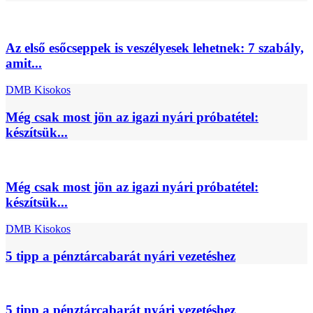
Az első esőcseppek is veszélyesek lehetnek: 7 szabály,
amit...
DMB Kisokos
Még csak most jön az igazi nyári próbatétel:
készítsük...
Még csak most jön az igazi nyári próbatétel:
készítsük...
DMB Kisokos
5 tipp a pénztárcabarát nyári vezetéshez
5 tipp a pénztárcabarát nyári vezetéshez