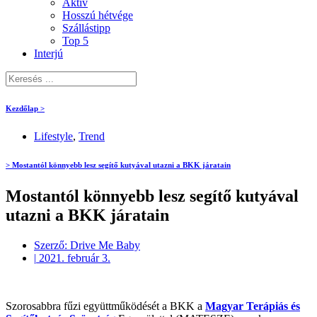
Aktív
Hosszú hétvége
Szállástipp
Top 5
Interjú
Kezdőlap >
Lifestyle
,
Trend
> Mostantól könnyebb lesz segítő kutyával utazni a BKK járatain
Mostantól könnyebb lesz segítő kutyával
utazni a BKK járatain
Szerző:
Drive Me Baby
|
2021. február 3.
Szorosabbra fűzi együttműködését a BKK a
Magyar Terápiás és