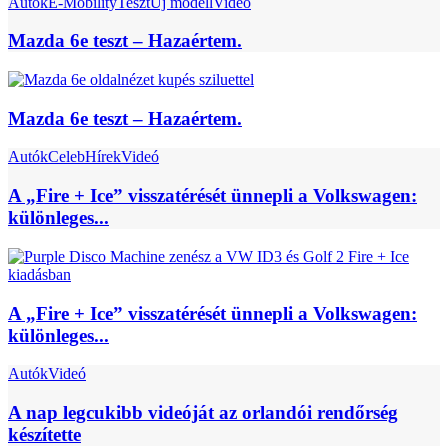
Autók
E-Mobility
Teszt
Új modell
Videó
Mazda 6e teszt – Hazaértem.
Mazda 6e teszt – Hazaértem.
Autók
Celeb
Hírek
Videó
A „Fire + Ice” visszatérését ünnepli a Volkswagen:
különleges...
A „Fire + Ice” visszatérését ünnepli a Volkswagen:
különleges...
Autók
Videó
A nap legcukibb videóját az orlandói rendőrség
készítette