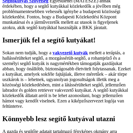
Segítőkutyás Szövetség
Egyesülettel (MATESZE) annak
érdekében, hogy a segítő kutyákkal közlekedők a jövőben még
problémamentesebben vehessék igénybe a budapesti közösségi
közlekedést. Fontos, hogy a Budapesti Közlekedési Központ
munkatársai és a járművezetők mellett az utasok is figyeljenek
azokra, akik segítő kutyákkal használják a BKK járatait.
Ismerjük fel a segítő kutyákat!
Sokan nem tudják, hogy a
vakvezető kutyák
mellett a terápiás, a
hallássérülteket segítő, a mozgássérült-segítő, a rohamjelző és a
személyi segítő kutyák is nagymértékben támogatják gazdájukat
abban, hogy önállóbb, biztonságosabb életvitelt folytassanak. Ezeket
a kutyákat, amelyek sokféle fajtájúak, illetve méretűek – akár törpe
uszkárok is – lehetnek, ugyanolyan jogosultságok illetik meg a
közösségi közlekedésben, mint a látássérülteket segítő, jellemzően
labrador és golden retriever vakvezető kutyákat. A segítő kutyákkal
közlekedők állatait arról is be lehet azonosítani, hogy jellemzően
hámot vagy kendőt viselnek. Ezen a kiképzőszervezet logója van
feltüntetve.
Könnyebb lesz segítő kutyával utazni
A gazda és segítője adatait tartalmazó fényképes okmány arra