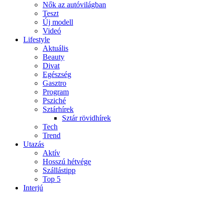
Nők az autóvilágban
Teszt
Új modell
Videó
Lifestyle
Aktuális
Beauty
Divat
Egészség
Gasztro
Program
Psziché
Sztárhírek
Sztár rövidhírek
Tech
Trend
Utazás
Aktív
Hosszú hétvége
Szállástipp
Top 5
Interjú