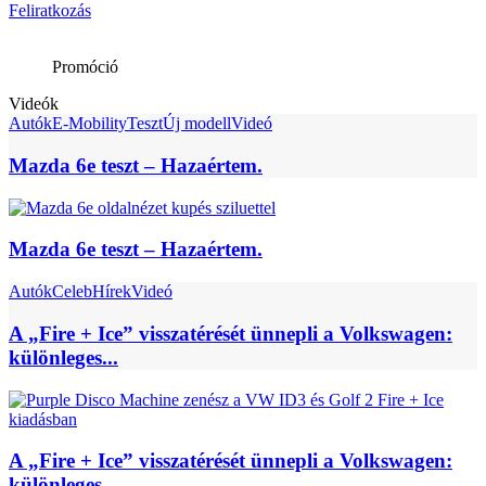
Feliratkozás
Promóció
Videók
Autók
E-Mobility
Teszt
Új modell
Videó
Mazda 6e teszt – Hazaértem.
Mazda 6e teszt – Hazaértem.
Autók
Celeb
Hírek
Videó
A „Fire + Ice” visszatérését ünnepli a Volkswagen:
különleges...
A „Fire + Ice” visszatérését ünnepli a Volkswagen:
különleges...