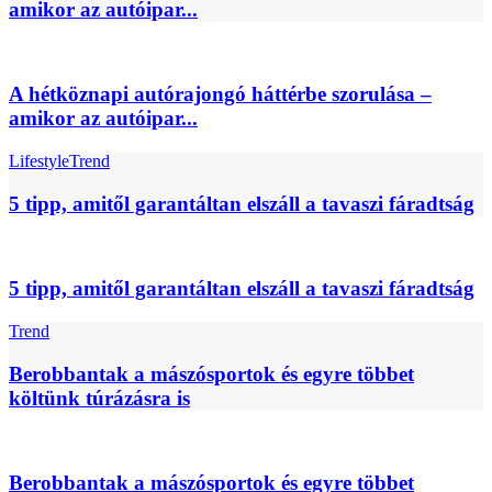
amikor az autóipar...
A hétköznapi autórajongó háttérbe szorulása –
amikor az autóipar...
Lifestyle
Trend
5 tipp, amitől garantáltan elszáll a tavaszi fáradtság
5 tipp, amitől garantáltan elszáll a tavaszi fáradtság
Trend
Berobbantak a mászósportok és egyre többet
költünk túrázásra is
Berobbantak a mászósportok és egyre többet