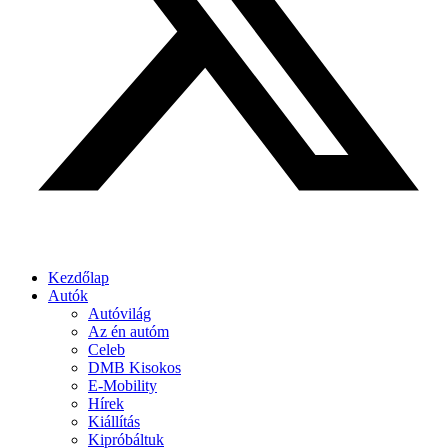
Kezdőlap
Autók
Autóvilág
Az én autóm
Celeb
DMB Kisokos
E-Mobility
Hírek
Kiállítás
Kipróbáltuk