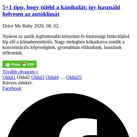
5+1 tipp, hogy túléld a kánikulát: így használd
helyesen az autóklímát
Drive Me Baby
2026. 08. 02.
Nyáron az autók legfontosabb kényelmi és biztonsági funkciójává
lép elő a klímaberendezés. Nagy melegben kókadozva romlik a
koncentrációs képességünk, gyorsabban elfáradunk, lassulnak
reflexeink.
Tovább olvasom »
Oldal
1
Oldal
2
Oldal
3
Oldal
4
…
Oldal
25
Kövess minket:
Facebook