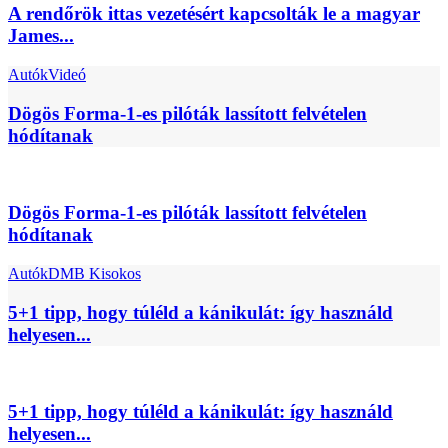
A rendőrök ittas vezetésért kapcsolták le a magyar
James...
Autók
Videó
Dögös Forma-1-es pilóták lassított felvételen
hódítanak
Dögös Forma-1-es pilóták lassított felvételen
hódítanak
Autók
DMB Kisokos
5+1 tipp, hogy túléld a kánikulát: így használd
helyesen...
5+1 tipp, hogy túléld a kánikulát: így használd
helyesen...