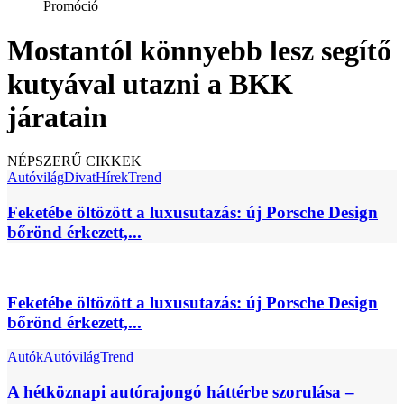
Promóció
Mostantól könnyebb lesz segítő
kutyával utazni a BKK
járatain
NÉPSZERŰ CIKKEK
Autóvilág
Divat
Hírek
Trend
Feketébe öltözött a luxusutazás: új Porsche Design
bőrönd érkezett,...
Feketébe öltözött a luxusutazás: új Porsche Design
bőrönd érkezett,...
Autók
Autóvilág
Trend
A hétköznapi autórajongó háttérbe szorulása –