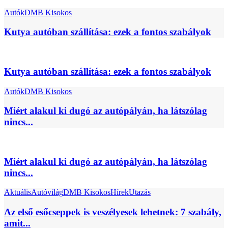
Autók
DMB Kisokos
Kutya autóban szállítása: ezek a fontos szabályok
Kutya autóban szállítása: ezek a fontos szabályok
Autók
DMB Kisokos
Miért alakul ki dugó az autópályán, ha látszólag
nincs...
Miért alakul ki dugó az autópályán, ha látszólag
nincs...
Aktuális
Autóvilág
DMB Kisokos
Hírek
Utazás
Az első esőcseppek is veszélyesek lehetnek: 7 szabály,
amit...