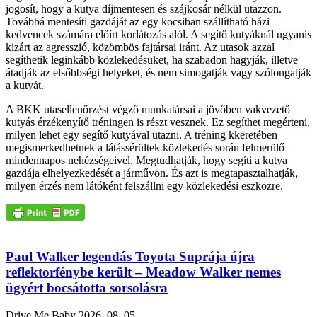
jogosít, hogy a kutya díjmentesen és szájkosár nélkül utazzon.
Továbbá mentesíti gazdáját az egy kocsiban szállítható házi
kedvencek számára előírt korlátozás alól. A segítő kutyáknál ugyanis
kizárt az agresszió, közömbös fajtársai iránt. Az utasok azzal
segíthetik leginkább közlekedésüket, ha szabadon hagyják, illetve
átadják az elsőbbségi helyeket, és nem simogatják vagy szólongatják
a kutyát.
A BKK utasellenőrzést végző munkatársai a jövőben vakvezető
kutyás érzékenyítő tréningen is részt vesznek. Ez segíthet megérteni,
milyen lehet egy segítő kutyával utazni. A tréning kkeretében
megismerkedhetnek a látássérültek közlekedés során felmerülő
mindennapos nehézségeivel. Megtudhatják, hogy segíti a kutya
gazdája elhelyezkedését a járművön. És azt is megtapasztalhatják,
milyen érzés nem látóként felszállni egy közlekedési eszközre.
Paul Walker legendás Toyota Suprája újra
reflektorfénybe került – Meadow Walker nemes
ügyért bocsátotta sorsolásra
Drive Me Baby
2026. 08. 05.