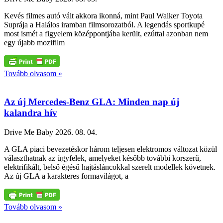
Kevés filmes autó vált akkora ikonná, mint Paul Walker Toyota
Suprája a Halálos iramban filmsorozatból. A legendás sportkupé
most ismét a figyelem középpontjába került, ezúttal azonban nem
egy újabb mozifilm
Tovább olvasom »
Az új Mercedes-Benz GLA: Minden nap új
kalandra hív
Drive Me Baby
2026. 08. 04.
A GLA piaci bevezetéskor három teljesen elektromos változat közül
választhatnak az ügyfelek, amelyeket később további korszerű,
elektrifikált, belső égésű hajtásláncokkal szerelt modellek követnek.
Az új GLA a karakteres formavilágot, a
Tovább olvasom »