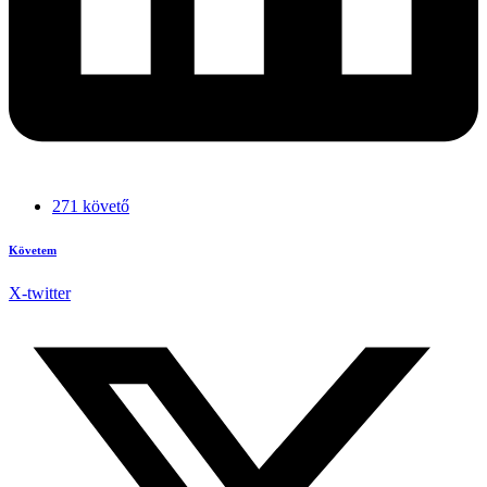
271 követő
Követem
X-twitter