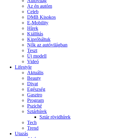
Autóvilág
Az én autóm
Celeb
DMB Kisokos
E-Mobility
Hírek
Kiállítás
Kipróbáltuk
Nők az autóvilágban
Teszt
Új modell
Videó
Lifestyle
Aktuális
Beauty
Divat
Egészség
Gasztro
Program
Psziché
Sztárhírek
Sztár rövidhírek
Tech
Trend
Utazás