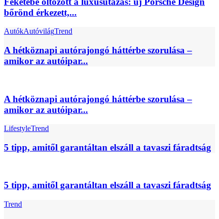
Feketébe öltözött a luxusutazás: új Porsche Design
bőrönd érkezett,...
Autók
Autóvilág
Trend
A hétköznapi autórajongó háttérbe szorulása –
amikor az autóipar...
A hétköznapi autórajongó háttérbe szorulása –
amikor az autóipar...
Lifestyle
Trend
5 tipp, amitől garantáltan elszáll a tavaszi fáradtság
5 tipp, amitől garantáltan elszáll a tavaszi fáradtság
Trend