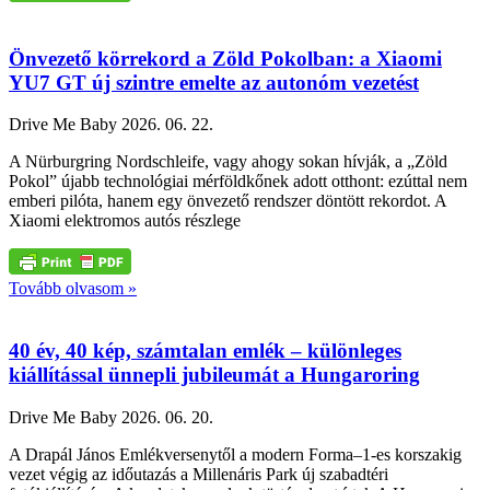
Önvezető körrekord a Zöld Pokolban: a Xiaomi
YU7 GT új szintre emelte az autonóm vezetést
Drive Me Baby
2026. 06. 22.
A Nürburgring Nordschleife, vagy ahogy sokan hívják, a „Zöld
Pokol” újabb technológiai mérföldkőnek adott otthont: ezúttal nem
emberi pilóta, hanem egy önvezető rendszer döntött rekordot. A
Xiaomi elektromos autós részlege
Tovább olvasom »
40 év, 40 kép, számtalan emlék – különleges
kiállítással ünnepli jubileumát a Hungaroring
Drive Me Baby
2026. 06. 20.
A Drapál János Emlékversenytől a modern Forma–1-es korszakig
vezet végig az időutazás a Millenáris Park új szabadtéri