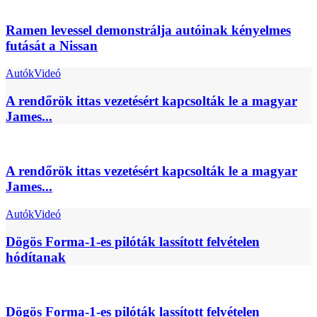
Ramen levessel demonstrálja autóinak kényelmes
futását a Nissan
Autók
Videó
A rendőrök ittas vezetésért kapcsolták le a magyar
James...
A rendőrök ittas vezetésért kapcsolták le a magyar
James...
Autók
Videó
Dögös Forma-1-es pilóták lassított felvételen
hódítanak
Dögös Forma-1-es pilóták lassított felvételen