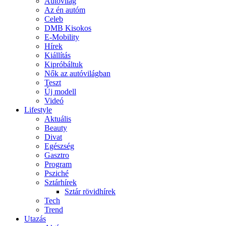
Autóvilág
Az én autóm
Celeb
DMB Kisokos
E-Mobility
Hírek
Kiállítás
Kipróbáltuk
Nők az autóvilágban
Teszt
Új modell
Videó
Lifestyle
Aktuális
Beauty
Divat
Egészség
Gasztro
Program
Psziché
Sztárhírek
Sztár rövidhírek
Tech
Trend
Utazás