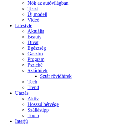
Nők az autóvilágban
Teszt
Új modell
Videó
Lifestyle
Aktuális
Beauty
Divat
Egészség
Gasztro
Program
Psziché
Sztárhírek
Sztár rövidhírek
Tech
Trend
Utazás
Aktív
Hosszú hétvége
Szállástipp
Top 5
Interjú