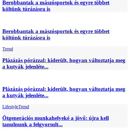
Berobbantak a mászósportok és egyre többet
költünk túrázásra is
Berobbantak a mászósportok és egyre többet
költünk túrázásra is
Trend
Plázázás pórázzal: kiderült, hogyan változtatja meg
a kutyák jelenléte...
Plázázás pórázzal: kiderült, hogyan változtatja meg
a kutyák jelenléte...
Lifestyle
Trend
Ötgenerációs munkahelyeké a jövő: újra kell
tanulnunk a felgyorsult...