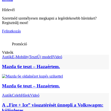
Követem
Hírlevél
Szeretnéd személyesen megkapni a legérdekesebb híreinket?
Regisztrálj most!
Feliratkozás
Promóció
Videók
Autók
E-Mobility
Teszt
Új modell
Videó
Mazda 6e teszt – Hazaértem.
Mazda 6e teszt – Hazaértem.
Autók
Celeb
Hírek
Videó
A „Fire + Ice” visszatérését ünnepli a Volkswagen:
különleges...