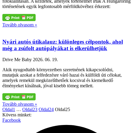
fotókiállításán. A kezdetek, amelyek történelmet írtak A Hungaroring
történetének egyik legfontosabb mérföldkövéhez érkezett:
Tovább olvasom »
Nyári autós útikalauz: különleges célpontok, ahol
még a zsúfolt autópályákat is elkerülhetjük
Drive Me Baby
2026. 06. 19.
Akik nyugodtabb környezetben szeretnének kikapcsolódni,
mutatjuk azokat a felfedezésre váró hazai és külföldi úti célokat,
amelyek remekül megközelíthetőek kocsival és kiemelkedő
élményeket kínálnak, jóval kisebb tömeg mellett.
Tovább olvasom »
Oldal
1
…
Oldal
23
Oldal
24
Oldal
25
Kövess minket:
Facebook