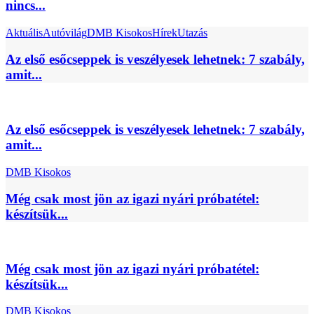
nincs...
Aktuális
Autóvilág
DMB Kisokos
Hírek
Utazás
Az első esőcseppek is veszélyesek lehetnek: 7 szabály,
amit...
Az első esőcseppek is veszélyesek lehetnek: 7 szabály,
amit...
DMB Kisokos
Még csak most jön az igazi nyári próbatétel:
készítsük...
Még csak most jön az igazi nyári próbatétel:
készítsük...
DMB Kisokos