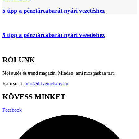
5 tipp a pénztárcabarát nyári vezetéshez
5 tipp a pénztárcabarát nyári vezetéshez
RÓLUNK
Női autós és trend magazin. Minden, ami mozgásban tart.
Kapcsolat:
info@drivemebaby.hu
KÖVESS MINKET
Facebook