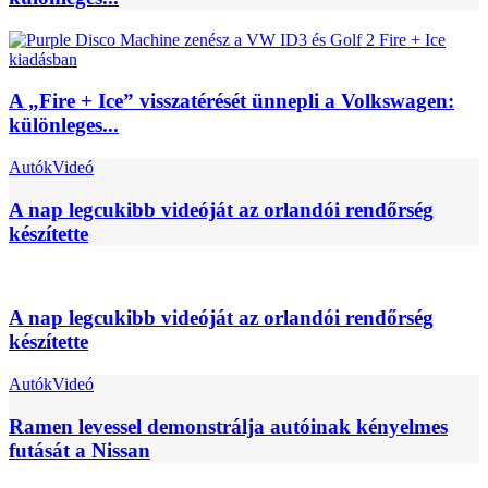
A „Fire + Ice” visszatérését ünnepli a Volkswagen:
különleges...
Autók
Videó
A nap legcukibb videóját az orlandói rendőrség
készítette
A nap legcukibb videóját az orlandói rendőrség
készítette
Autók
Videó
Ramen levessel demonstrálja autóinak kényelmes
futását a Nissan