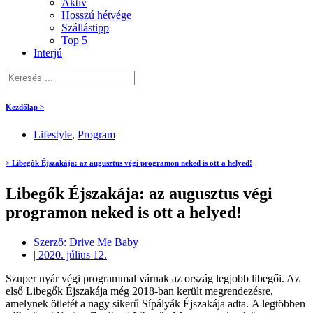
Aktív
Hosszú hétvége
Szállástipp
Top 5
Interjú
Kezdőlap >
Lifestyle
,
Program
> Libegők Éjszakája: az augusztus végi programon neked is ott a helyed!
Libegők Éjszakája: az augusztus végi
programon neked is ott a helyed!
Szerző:
Drive Me Baby
|
2020. július 12.
Szuper nyár végi programmal várnak az ország legjobb libegői. Az
első Libegők Éjszakája még 2018-ban került megrendezésre,
amelynek ötletét a nagy sikerű Sípályák Éjszakája adta. A legtöbben