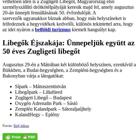
vélhetően idén is a Zugligeti Libegőt, Magyarország első
személyszállító drótkötélpályáját keresik majd fel, amely augusztus
20-án ünnepli fennállásának 50. évfordulóját. A
szervezők ugyanakkor bíznak abban, hogy más helyszíneket is
felfedeznek a hegyvidékek kedvelői, különös tekintettel arra, hogy
az idei nyáron a
belföldi turizmus
kiemelt hangsúlyt kap.
Libegők Éjszakája: Ünnepeljük együtt az
50 éves Zugligeti libegőt
Augusztus 29-én a Mátrában két különböző helyszínen, ezenkívül a
Bükkben, a Budai-hegységben, a Zempléni-hegységben és a
Bakonyban várja a látogatókat:
Sípark – Mátraszentistván
Libegőpark – Lillafüred
Zugligeti Libegő – Budapest
Oxygén Adrenalin Park – Sástó
Zemplén Kalandpark – Sátoraljaújhely
KalandHegy – Eplény
Forrás:
Síelj itthon