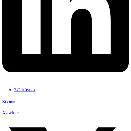
271 követő
Követem
X-twitter