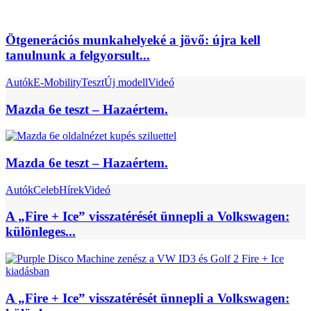
Ötgenerációs munkahelyeké a jövő: újra kell
tanulnunk a felgyorsult...
Autók
E-Mobility
Teszt
Új modell
Videó
Mazda 6e teszt – Hazaértem.
Mazda 6e teszt – Hazaértem.
Autók
Celeb
Hírek
Videó
A „Fire + Ice” visszatérését ünnepli a Volkswagen:
különleges...
A „Fire + Ice” visszatérését ünnepli a Volkswagen: