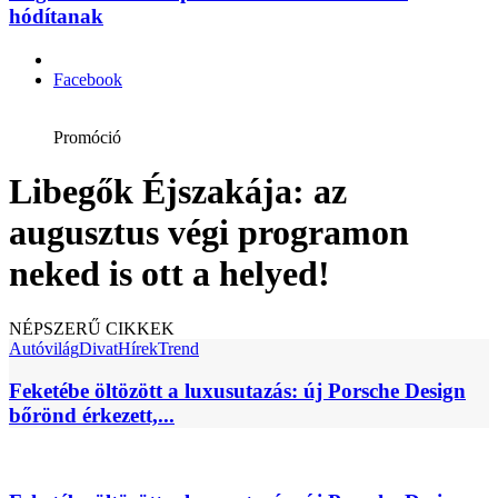
hódítanak
Facebook
Promóció
Libegők Éjszakája: az
augusztus végi programon
neked is ott a helyed!
NÉPSZERŰ CIKKEK
Autóvilág
Divat
Hírek
Trend
Feketébe öltözött a luxusutazás: új Porsche Design
bőrönd érkezett,...