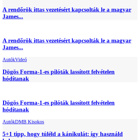
A rendőrök ittas vezetésért kapcsolták le a magyar
James...
A rendőrök ittas vezetésért kapcsolták le a magyar
James...
Autók
Videó
Dögös Forma-1-es pilóták lassított felvételen
hódítanak
Dögös Forma-1-es pilóták lassított felvételen
hódítanak
Autók
DMB Kisokos
5+1 tipp, hogy túléld a kánikulát: így használd