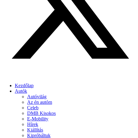
Kezdőlap
Autók
Autóvilág
Az én autóm
Celeb
DMB Kisokos
E-Mobility
Hírek
Kiállítás
Kipróbáltuk