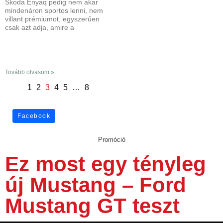
Škoda Enyaq pedig nem akar
mindenáron sportos lenni, nem
villant prémiumot, egyszerűen
csak azt adja, amire a
Tovább olvasom »
1
2
3
4
5
…
8
Facebook
Promóció
Ez most egy tényleg
új Mustang – Ford
Mustang GT teszt