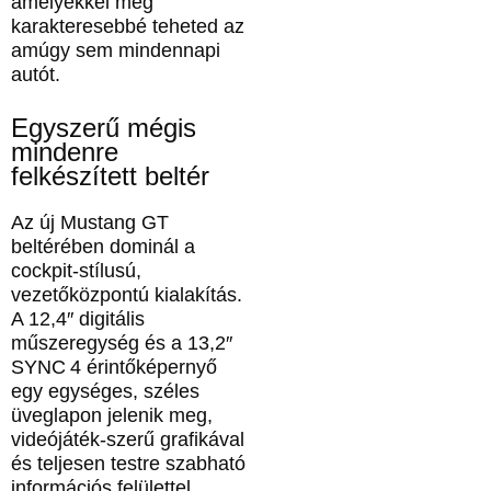
amelyekkel még
karakteresebbé teheted az
amúgy sem mindennapi
autót.
Egyszerű mégis
mindenre
felkészített beltér
Az új Mustang GT
beltérében dominál a
cockpit-stílusú,
vezetőközpontú kialakítás.
A 12,4″ digitális
műszeregység és a 13,2″
SYNC 4 érintőképernyő
egy egységes, széles
üveglapon jelenik meg,
videójáték-szerű grafikával
és teljesen testre szabható
információs felülettel .