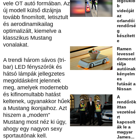
legcukib
vele OT autó formában. Az
b
új modell külső dizájnja
videóját
az
tovább finomított, letisztult
orlandói
és aerodinamikailag
rendőrsé
optimalizált, kiemelve a
g
készített
klasszikus Mustang
e
vonalakat.
Ramen
levessel
demonst
A trendi három sávos (tri-
rálja
bar) LED fényszórók és
autóinak
hátsó lámpák jellegzetes
kényelm
es
megoldásként jelennek
futását a
meg, amelyek modernebb
Nissan
és kifinomultabb hatást
A
keltenek, ugyanakkor hűek
rendőrök
ittas
a Mustang ikonjaihoz. Azt
vezetésé
hiszem a „modern”
rt
Mustang most néz ki úgy,
kapcsolt
ák le a
ahogy egy nagyon sexy
magyar
sportautónak kell.
James...