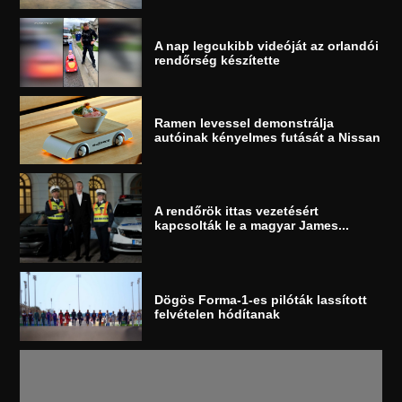
A nap legcukibb videóját az orlandói
rendőrség készítette
Ramen levessel demonstrálja
autóinak kényelmes futását a Nissan
A rendőrök ittas vezetésért
kapcsolták le a magyar James...
Dögös Forma-1-es pilóták lassított
felvételen hódítanak