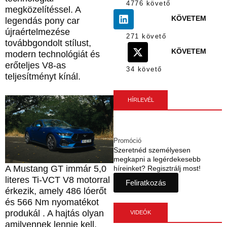
4776 követő
megközelítéssel. A
KÖVETEM
legendás pony car
újraértelmezése
271 követő
továbbgondolt stílust,
KÖVETEM
modern technológiát és
erőteljes V8-as
34 követő
teljesítményt kínál.
HÍRLEVÉL
Promóció
Szeretnéd személyesen
megkapni a legérdekesebb
A Mustang GT immár 5,0
híreinket? Regisztrálj most!
literes Ti‑VCT V8 motorral
Feliratkozás
érkezik, amely 486 lóerőt
és 566 Nm nyomatékot
produkál . A hajtás olyan
VIDEÓK
amilyennek lennie kell,