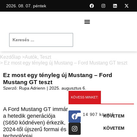
2026. 08. 07. péntek
Kezdőlap >
Autók
,
Teszt
> Ez most egy tényleg új Mustang – Ford Mustang GT teszt
Ez most egy tényleg új Mustang – Ford
Mustang GT teszt
Szerző:
Rupa Adrienn
|
2025. augusztus 6.
KÖVESS MINKET:
A Ford Mustang GT immár
14 907 követő
a hetedik generációja
KÖVETEM
(S650 kódnéven) érkezik,
KÖVETEM
2024-től újszerű formai és
technológiai