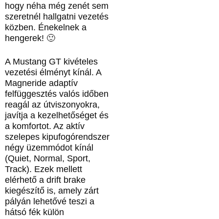
hogy néha még zenét sem
szeretnél hallgatni vezetés
közben. Énekelnek a
hengerek! 🙂
A Mustang GT kivételes
vezetési élményt kínál. A
Magneride adaptív
felfüggesztés valós időben
reagál az útviszonyokra,
javítja a kezelhetőséget és
a komfortot. Az aktív
szelepes kipufogórendszer
négy üzemmódot kínál
(Quiet, Normal, Sport,
Track). Ezek mellett
elérhető a drift brake
kiegészítő is, amely zárt
pályán lehetővé teszi a
hátsó fék külön