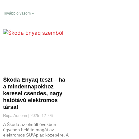
Tovább olvasom »
Škoda Enyaq teszt – ha
a mindennapokhoz
keresel csendes, nagy
hatótávú elektromos
társat
Rupa Adrienn
2025. 12. 06.
A Škoda az elmúlt években
ügyesen belőtte magát az
elektromos SUV-piac közepére. A