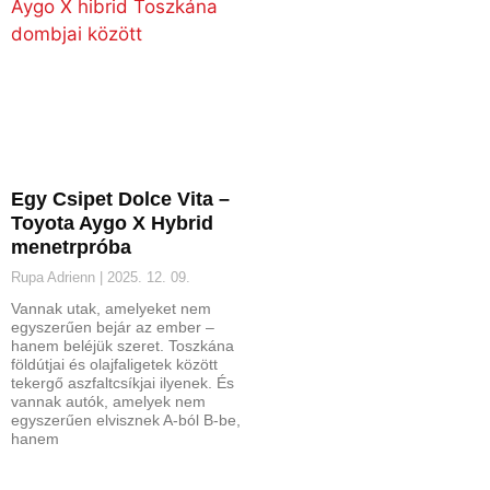
Egy Csipet Dolce Vita –
Toyota Aygo X Hybrid
menetrpróba
Rupa Adrienn
2025. 12. 09.
Vannak utak, amelyeket nem
egyszerűen bejár az ember –
hanem beléjük szeret. Toszkána
földútjai és olajfaligetek között
tekergő aszfaltcsíkjai ilyenek. És
vannak autók, amelyek nem
egyszerűen elvisznek A-ból B-be,
hanem