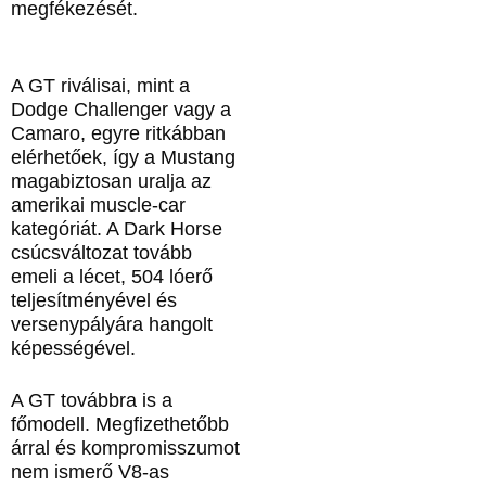
megfékezését.
A GT riválisai, mint a
Dodge Challenger vagy a
Camaro, egyre ritkábban
elérhetőek, így a Mustang
magabiztosan uralja az
amerikai muscle-car
kategóriát. A Dark Horse
csúcsváltozat tovább
emeli a lécet, 504 lóerő
teljesítményével és
versenypályára hangolt
képességével.
A GT továbbra is a
főmodell. Megfizethetőbb
árral és kompromisszumot
nem ismerő V8‑as