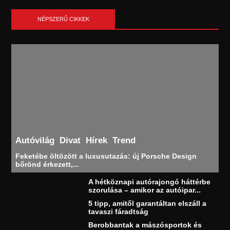
NÉPSZERŰ CIKKEK
Autóvilág
Divat
Hírek
Trend
Feketébe öltözött a luxusutazás: új Porsche Design
bőrönd érkezett,...
A hétköznapi autórajongó háttérbe
szorulása – amikor az autóipar...
5 tipp, amitől garantáltan elszáll a
tavaszi fáradtság
Berobbantak a mászósportok és