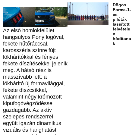
Dögös
Forma-1-
es
pilóták
lassított
felvétele
Az első homlokfelület
n
hangsúlyos Pony logóval,
hódítana
fekete hűtőráccsal,
k
karosszéria színre fújt
lökhárítókkal és fényes
fekete díszítésekkel jelenik
meg. A hátsó rész is
masszívabb lett: a
lökhárító új formavilággal,
fekete díszcsíkkal,
valamint négy krómozott
kipufogóvégződéssel
gazdagabb. Az aktív
szelepes rendszerrel
együtt igazán dinamikus
vizuális és hanghatást