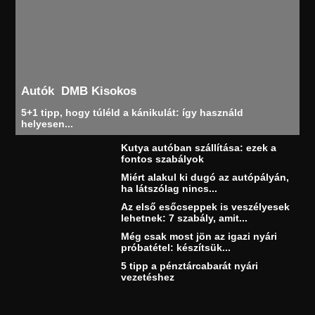
Autók
DMB Kisokos
5+1 tipp, hogy túléld a kánikulát: így használd
helyesen...
Kutya autóban szállítása: ezek a
fontos szabályok
Miért alakul ki dugó az autópályán,
ha látszólag nincs...
Az első esőcseppek is veszélyesek
lehetnek: 7 szabály, amit...
Még csak most jön az igazi nyári
próbatétel: készítsük...
5 tipp a pénztárcabarát nyári
vezetéshez