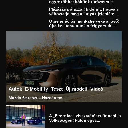
egyre többet költünk túrázásra is
Plázázás pórázzal: kiderült, hogyan
változtatja meg a kutyák jelenléte...
Ötgenerációs munkahelyeké a jövő:
újra kell tanulnunk a felgyorsult...
Autók
E-Mobility
Teszt
Új modell
Videó
Mazda 6e teszt – Hazaértem.
A „Fire + Ice” visszatérését ünnepli a
Volkswagen: különleges...