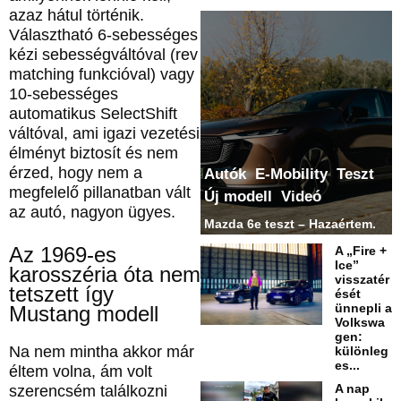
azaz hátul történik.
Választható 6‑sebességes
kézi sebességváltóval (rev
matching funkcióval) vagy
10‑sebességes
automatikus SelectShift
váltóval, ami igazi vezetési
élményt biztosít és nem
érzed, hogy nem a
Autók
E-Mobility
Teszt
megfelelő pillanatban vált
Új modell
Videó
az autó, nagyon ügyes.
Mazda 6e teszt – Hazaértem.
Az 1969-es
A „Fire +
Ice”
karosszéria óta nem
visszatér
tetszett így
ését
ünnepli a
Mustang modell
Volkswa
gen:
Na nem mintha akkor már
különleg
es...
éltem volna, ám volt
A nap
szerencsém találkozni