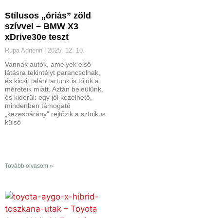
Stílusos „óriás” zöld
szívvel – BMW X3
xDrive30e teszt
Rupa Adrienn
2025. 12. 10.
Vannak autók, amelyek első
látásra tekintélyt parancsolnak,
és kicsit talán tartunk is tőlük a
méreteik miatt. Aztán beleülünk,
és kiderül: egy jól kezelhető,
mindenben támogató
„kezesbárány” rejtőzik a sztoikus
külső
Tovább olvasom »