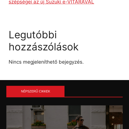
szépségei az új Suzuki e-VITARÁVAL
Legutóbbi
hozzászólások
Nincs megjeleníthető bejegyzés.
NÉPSZERŰ CIKKEK