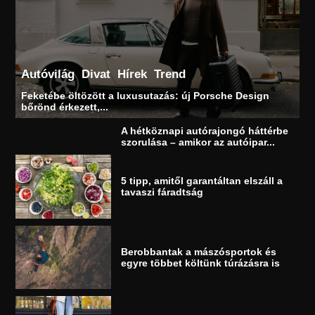
Autóvilág
Divat
Hírek
Trend
Feketébe öltözött a luxusutazás: új Porsche Design
bőrönd érkezett,...
A hétköznapi autórajongó háttérbe
szorulása – amikor az autóipar...
5 tipp, amitől garantáltan elszáll a
tavaszi fáradtság
Berobbantak a mászósportok és
egyre többet költünk túrázásra is