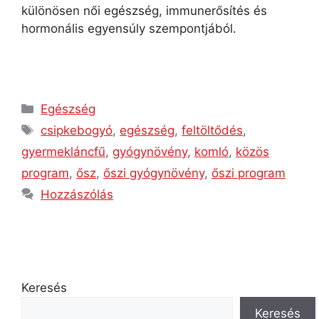
különösen női egészség, immunerősítés és
hormonális egyensúly szempontjából.
Egészség
csipkebogyó
,
egészség
,
feltöltődés
,
gyermekláncfű
,
gyógynövény
,
komló
,
közös
program
,
ősz
,
őszi gyógynövény
,
őszi program
Hozzászólás
Keresés
Keresés