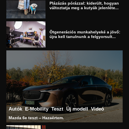
Plázázás pórázzal: kiderült, hogyan
változtatja meg a kutyák jelenléte...
Ötgenerációs munkahelyeké a jövő:
újra kell tanulnunk a felgyorsult...
Autók
E-Mobility
Teszt
Új modell
Videó
Mazda 6e teszt – Hazaértem.