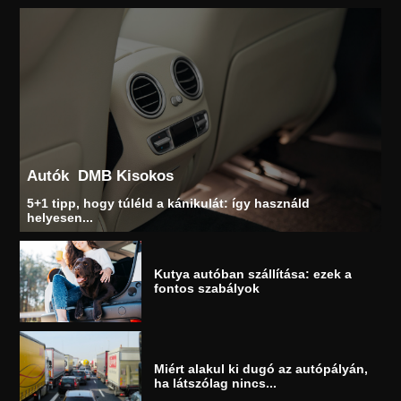
Autók
DMB Kisokos
5+1 tipp, hogy túléld a kánikulát: így használd
helyesen...
Kutya autóban szállítása: ezek a
fontos szabályok
Miért alakul ki dugó az autópályán,
ha látszólag nincs...