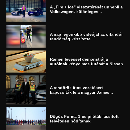
A „Fire + Ice” visszatérését ünnepli a
Volkswagen: különleges...
A nap legcukibb videóját az orlandói
rendőrség készítette
Ramen levessel demonstrálja
autóinak kényelmes futását a Nissan
A rendőrök ittas vezetésért
kapcsolták le a magyar James...
Dögös Forma-1-es pilóták lassított
felvételen hódítanak